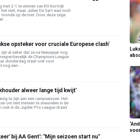
 met 2-1 te winnen van KV Kortrijk.
 het niet, maar Julien De Sart was toch
eg toonde op de mat. Door deze zege
 ...
fikse opsteker voor cruciale Europese clash'
Luka
zijn al zeker dat ze na Nieuwjaar nog
abso
 respectievelijk de Champions League
aar donderdag staat ook voor
 nog een ...
khouder alweer lange tijd kwijt'
bezig te zijn aan een rampseizoen. Het
en om niet meteen te sneuvelen in de
 ook in de Jupiler Pro League draait
‘And
voor
eer' bij AA Gent': "Mijn seizoen start nu"