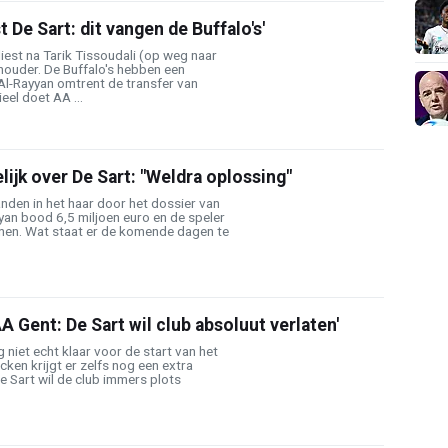
t De Sart: dit vangen de Buffalo's'
est na Tarik Tissoudali (op weg naar
ouder. De Buffalo's hebben een
Al-Rayyan omtrent de transfer van
eel doet AA ...
lijk over De Sart: "Weldra oplossing"
nden in het haar door het dossier van
yyan bood 6,5 miljoen euro en de speler
nnen. Wat staat er de komende dagen te
A Gent: De Sart wil club absoluut verlaten'
g niet echt klaar voor de start van het
ken krijgt er zelfs nog een extra
De Sart wil de club immers plots