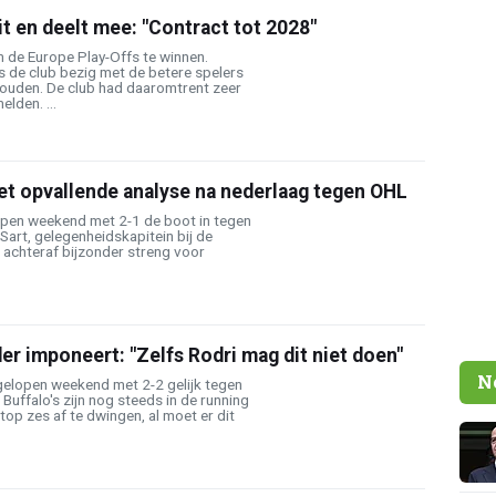
it en deelt mee: "Contract tot 2028"
 de Europe Play-Offs te winnen.
s de club bezig met de betere spelers
houden. De club had daaromtrent zeer
elden. ...
et opvallende analyse na nederlaag tegen OHL
pen weekend met 2-1 de boot in tegen
Sart, gelegenheidskapitein bij de
h achteraf bijzonder streng voor
r imponeert: "Zelfs Rodri mag dit niet doen"
N
elopen weekend met 2-2 gelijk tegen
Buffalo's zijn nog steeds in de running
top zes af te dwingen, al moet er dit