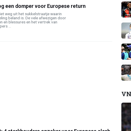
nog een domper voor Europese return
et weg uit het sukkelstraatje waarin
eling beland is. De vele afwezigen door
en en blessures en het vertrek van
ers ...
VN