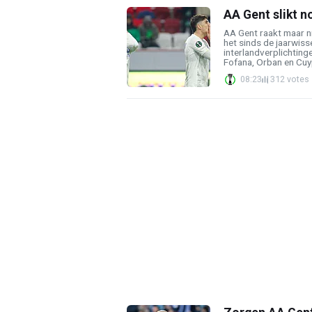
AA Gent slikt 
AA Gent raakt maar ni
het sinds de jaarwiss
interlandverplichting
Fofana, Orban en Cuyp
08:23
312 votes