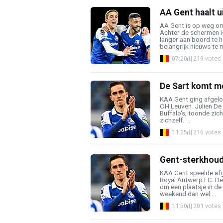
AA Gent haalt u
AA Gent is op weg om
Achter de schermen i
langer aan boord te 
belangrijk nieuws te m
07:20
219 votes
De Sart komt m
KAA Gent ging afgelo
OH Leuven. Julien De 
Buffalo's, toonde zic
zichzelf. ...
11:25
216 votes
Gent-sterkhoude
KAA Gent speelde afg
Royal Antwerp FC. De 
om een plaatsje in de 
weekend dan wel ...
11:50
201 votes