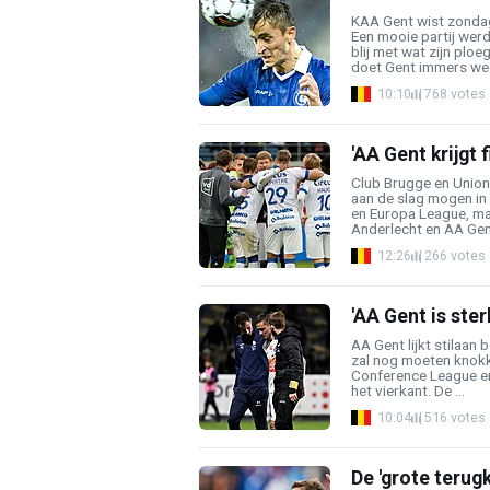
KAA Gent wist zondag
Een mooie partij werd
blij met wat zijn plo
doet Gent immers weer
10:10
768 votes
'AA Gent krijgt 
Club Brugge en Union 
aan de slag mogen in
en Europa League, m
Anderlecht en AA Gent
12:26
266 votes
'AA Gent is ster
AA Gent lijkt stilaan 
zal nog moeten knokk
Conference League en
het vierkant. De ...
10:04
516 votes
De 'grote terugk