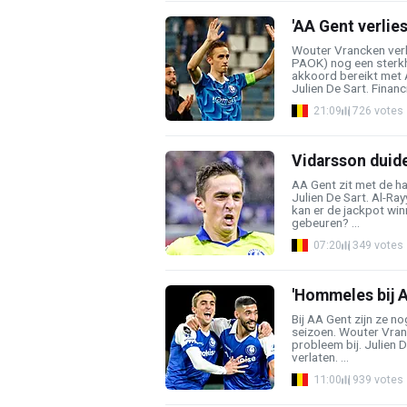
'AA Gent verlies
Wouter Vrancken verli
PAOK) nog een sterkh
akkoord bereikt met 
Julien De Sart. Financi
21:09
726 votes
Vidarsson duide
AA Gent zit met de ha
Julien De Sart. Al-Ra
kan er de jackpot wi
gebeuren? ...
07:20
349 votes
'Hommeles bij A
Bij AA Gent zijn ze no
seizoen. Wouter Vranc
probleem bij. Julien 
verlaten. ...
11:00
939 votes