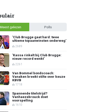
pulair
Meest gelezen
Polls
'Club Brugge gaat hard: twee
ultieme topaanwinsten onderweg'
2689
'Kassa rinkelt bij Club Brugge:
nieuw record wenkt'
2261
Van Bommel bondscoach:
Vanaken breekt stilte over keuze
KBVB
1718
Spannende titelstrijd?
Vanhaezebrouck doet
voorspelling
1610