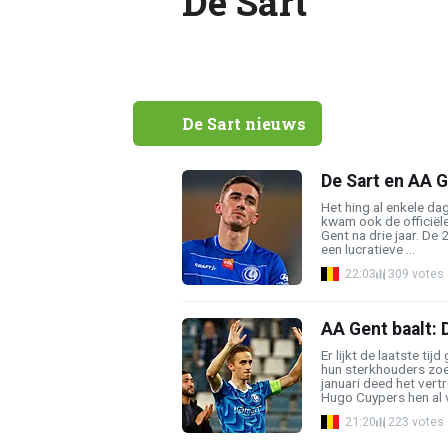
De Sart
De Sart nieuws
De Sart en AA G
Het hing al enkele da
kwam ook de officiële
Gent na drie jaar. De
een lucratieve ...
22:03
309 votes
AA Gent baalt: D
Er lijkt de laatste t
hun sterkhouders zoe
januari deed het vert
Hugo Cuypers hen al ve
21:20
223 votes