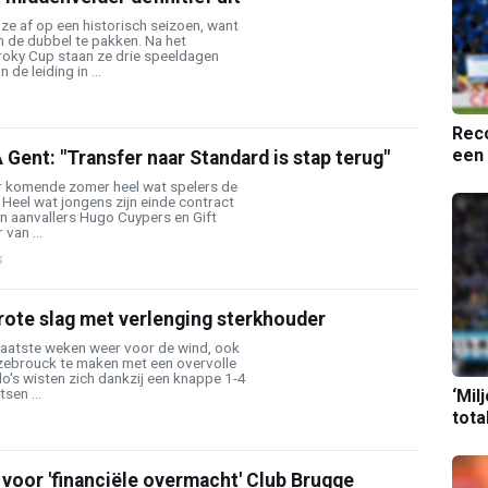
ze af op een historisch seizoen, want
m de dubbel te pakken. Na het
roky Cup staan ze drie speeldagen
de leiding in ...
Reco
een 
Gent: "Transfer naar Standard is stap terug"
er komende zomer heel wat spelers de
. Heel wat jongens zijn einde contract
n aanvallers Hugo Cuypers en Gift
 van ...
s
rote slag met verlenging sterkhouder
laatste weken weer voor de wind, ook
zebrouck te maken met een overvolle
o's wisten zich dankzij een knappe 1-4
sen ...
‘Mil
tota
h voor 'financiële overmacht' Club Brugge