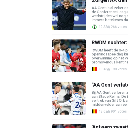
Zorgen AA Gent
AA Gent is al zeker d
de Conference League,
wedstrijden wel nog d
immers betekenen dat 
12:33
266 votes
RWDM nuchter: 
RWDM heeft de 0-4 p
openingsspeeldag ku
overwinning op het v
promovendus kent hee
10:45
198 votes
"AA Gent verlate
Bij AA Gent verloren
aan Stade Reims. De 
vertrek van Gift Orba
middenvelder aan een 
18:02
901 votes
'Antwerp zwaait