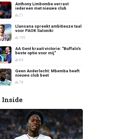
Anthony Limbombe verrast
iedereen met nieuwe club
21
Llansana spreekt ambitieuze taal
voor PAOK Saloniki
105
AA Gent kraait victorie: "Buffalo's
beste optie voor mij"
84
Geen Anderlecht: Mbemba heeft
nieuwe club beet
78
 Inside