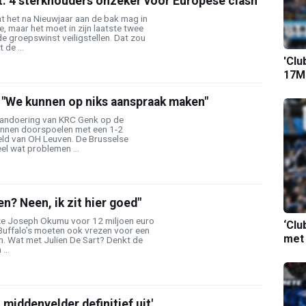
: 4 sterkhouders onzeker voor Europese clash
at het na Nieuwjaar aan de bak mag in
 maar het moet in zijn laatste twee
e groepswinst veiligstellen. Dat zou
de ...
'Clu
17M-
"We kunnen op niks aanspraak maken"
andoering van KRC Genk op de
nnen doorspoelen met een 1-2
eld van OH Leuven. De Brusselse
l wat problemen ...
n? Neen, ik zit hier goed"
 ze Joseph Okumu voor 12 miljoen euro
‘Clu
Buffalo’s moeten ook vrezen voor een
met
n. Wat met Julien De Sart? Denkt de
...
 middenvelder definitief uit'