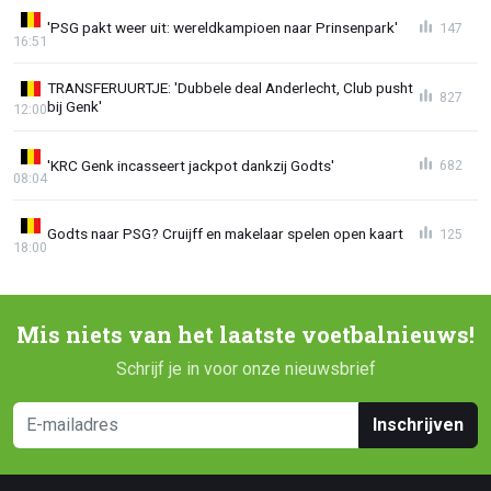
'PSG pakt weer uit: wereldkampioen naar Prinsenpark'
147
16:51
TRANSFERUURTJE: 'Dubbele deal Anderlecht, Club pusht
827
bij Genk'
12:00
'KRC Genk incasseert jackpot dankzij Godts'
682
08:04
Godts naar PSG? Cruijff en makelaar spelen open kaart
125
18:00
Mis niets van het laatste voetbalnieuws!
Schrijf je in voor onze nieuwsbrief
Inschrijven