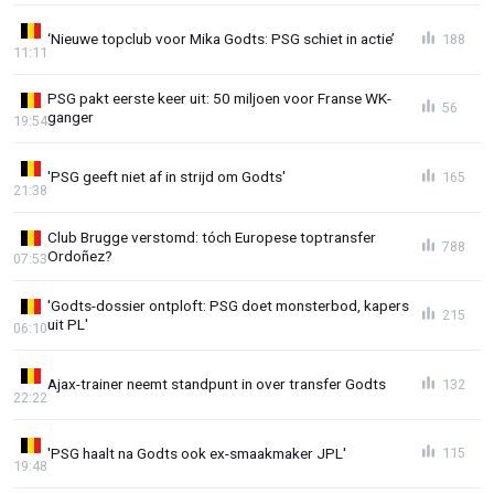
‘Nieuwe topclub voor Mika Godts: PSG schiet in actie’
188
11:11
PSG pakt eerste keer uit: 50 miljoen voor Franse WK-
56
ganger
19:54
'PSG geeft niet af in strijd om Godts'
165
21:38
Club Brugge verstomd: tóch Europese toptransfer
788
Ordoñez?
07:53
'Godts-dossier ontploft: PSG doet monsterbod, kapers
215
uit PL'
06:10
Ajax-trainer neemt standpunt in over transfer Godts
132
22:22
'PSG haalt na Godts ook ex-smaakmaker JPL'
115
19:48