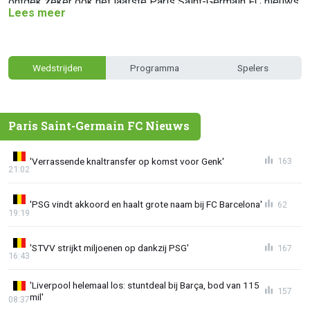
ontdek zeker ook het laatste Paris Saint-Germain FC nieuws.
Lees meer
Wedstrijden
Programma
Spelers
Paris Saint-Germain FC Nieuws
'Verrassende knaltransfer op komst voor Genk'
163
21:02
'PSG vindt akkoord en haalt grote naam bij FC Barcelona'
62
19:19
'STVV strijkt miljoenen op dankzij PSG'
167
16:43
'Liverpool helemaal los: stuntdeal bij Barça, bod van 115
157
mil'
08:37