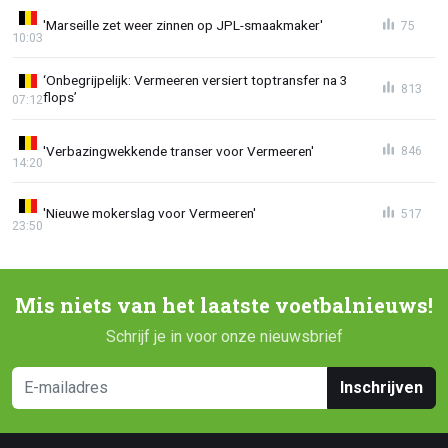
'Marseille zet weer zinnen op JPL-smaakmaker'
75
10:03
‘Onbegrijpelijk: Vermeeren versiert toptransfer na 3
813
flops’
07:12
'Verbazingwekkende transer voor Vermeeren'
846
14:20
'Nieuwe mokerslag voor Vermeeren'
517
23:50
Mis niets van het laatste voetbalnieuws!
Schrijf je in voor onze nieuwsbrief
Inschrijven