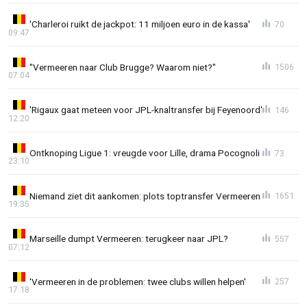
'Charleroi ruikt de jackpot: 11 miljoen euro in de kassa'
70
09:47
"Vermeeren naar Club Brugge? Waarom niet?"
1506
07:04
'Rigaux gaat meteen voor JPL-knaltransfer bij Feyenoord'
146
12:20
Ontknoping Ligue 1: vreugde voor Lille, drama Pocognoli
73
23:10
Niemand ziet dit aankomen: plots toptransfer Vermeeren
1651
19:35
Marseille dumpt Vermeeren: terugkeer naar JPL?
557
07:12
'Vermeeren in de problemen: twee clubs willen helpen'
257
17:18