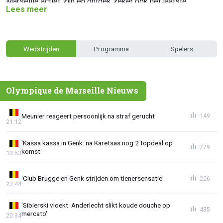
Marseille actief zijn en ontdek zeker ook het laatste
Lees meer
Olympique de Marseille nieuws.
Wedstrijden
Programma
Spelers
Olympique de Marseille Nieuws
Meunier reageert persoonlijk na straf gerucht
149
21:12
'Kassa kassa in Genk: na Karetsas nog 2 topdeal op
779
komst'
13:53
'Club Brugge en Genk strijden om tienersensatie'
226
23:44
'Sibierski vloekt: Anderlecht slikt koude douche op
435
mercato'
20:34