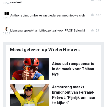
623
oordeelt
08:46
Anthony Limbombe verrast iedereen met nieuwe club
107
08:38
Llansana spreekt ambitieuze taal voor PAOK Saloniki
291
08:21
Meest gelezen op WielerNieuws
Absoluut rampscenario
in de maak voor Thibau
Nys
Armstrong maakt
brandhout van Ferrand-
Prévot: "Pijnlijk om naar
te kijken"