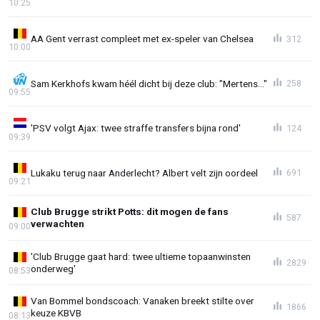
10:25
AA Gent verrast compleet met ex-speler van Chelsea
312
10:00
Sam Kerkhofs kwam héél dicht bij deze club: "Mertens..."
258
09:55
'PSV volgt Ajax: twee straffe transfers bijna rond'
124
09:39
Lukaku terug naar Anderlecht? Albert velt zijn oordeel
691
09:21
Club Brugge strikt Potts: dit mogen de fans
587
verwachten
09:00
'Club Brugge gaat hard: twee ultieme topaanwinsten
2829
onderweg'
08:53
Van Bommel bondscoach: Vanaken breekt stilte over
1866
keuze KBVB
08:13