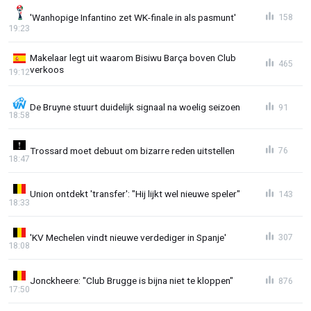
'Wanhopige Infantino zet WK-finale in als pasmunt'
158
19:23
Makelaar legt uit waarom Bisiwu Barça boven Club
465
verkoos
19:12
De Bruyne stuurt duidelijk signaal na woelig seizoen
91
18:58
Trossard moet debuut om bizarre reden uitstellen
76
18:47
Union ontdekt 'transfer': "Hij lijkt wel nieuwe speler"
143
18:33
'KV Mechelen vindt nieuwe verdediger in Spanje'
307
18:08
Jonckheere: "Club Brugge is bijna niet te kloppen"
876
17:50