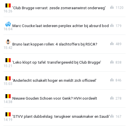
'Club Brugge verrast: zesde zomeraanwinst onderweg'
1120
16:26
Marc Coucke laat iedereen perplex achter bij absurd bod
179
16:04
Bruno laat koppen rollen: 4 slachtoffers bij RSCA?
489
15:42
'Leko klopt op tafel: transfergeweld bij Club Brugge'
838
15:21
'Anderlecht schakelt hoger en meldt zich officieel'
846
15:03
Nieuwe Gouden Schoen voor Genk? HVH oordeelt
278
14:38
'STVV plant dubbelslag: terugkeer smaakmaker en Saudi'
167
14:19