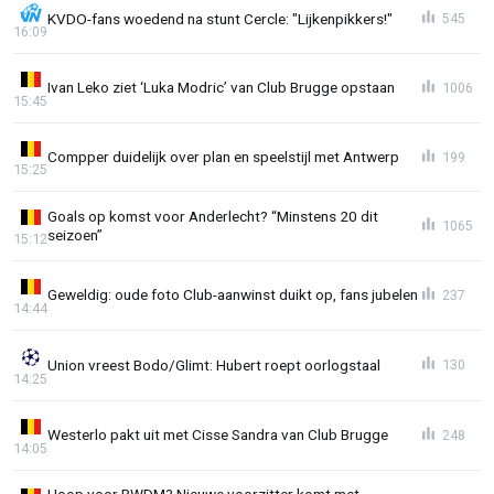
KVDO-fans woedend na stunt Cercle: "Lijkenpikkers!"
545
16:09
Ivan Leko ziet ‘Luka Modric’ van Club Brugge opstaan
1006
15:45
Compper duidelijk over plan en speelstijl met Antwerp
199
15:25
Goals op komst voor Anderlecht? “Minstens 20 dit
1065
seizoen”
15:12
Geweldig: oude foto Club-aanwinst duikt op, fans jubelen
237
14:44
Union vreest Bodo/Glimt: Hubert roept oorlogstaal
130
14:25
Westerlo pakt uit met Cisse Sandra van Club Brugge
248
14:05