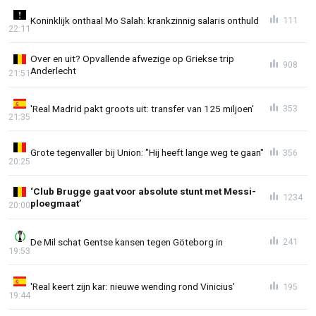
Koninklijk onthaal Mo Salah: krankzinnig salaris onthuld
111
22:11
Over en uit? Opvallende afwezige op Griekse trip
908
Anderlecht
21:51
'Real Madrid pakt groots uit: transfer van 125 miljoen'
353
21:35
Grote tegenvaller bij Union: "Hij heeft lange weg te gaan"
356
20:25
‘Club Brugge gaat voor absolute stunt met Messi-
1234
ploegmaat’
20:00
De Mil schat Gentse kansen tegen Göteborg in
241
19:53
'Real keert zijn kar: nieuwe wending rond Vinicius'
195
19:44