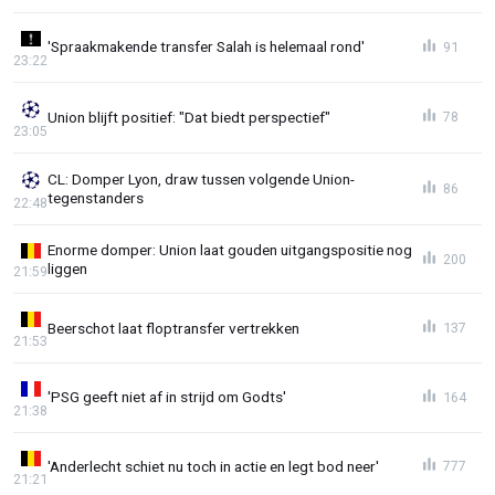
'Spraakmakende transfer Salah is helemaal rond'
91
23:22
Union blijft positief: "Dat biedt perspectief"
78
23:05
CL: Domper Lyon, draw tussen volgende Union-
86
tegenstanders
22:48
Enorme domper: Union laat gouden uitgangspositie nog
200
liggen
21:59
Beerschot laat floptransfer vertrekken
137
21:53
'PSG geeft niet af in strijd om Godts'
164
21:38
'Anderlecht schiet nu toch in actie en legt bod neer'
777
21:21