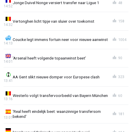
Jonge Duivel Nonge versiert transfer naar Ligue 1
48
14:52
Vertonghen licht tipje van sluier over toekomst
158
14:32
Coucke legt immens fortuin neer voor nieuwe aanwinst
1004
14:13
'Arsenal heeft volgende topaanwinst beet'
90
14:01
AA Gent slikt nieuwe domper voor Europese clash
323
13:41
Westerlo volgt transfervoorbeeld van Bayern München
60
13:16
'Real heeft eindelijk beet: waanzinnige transfersom
181
bekend'
13:01