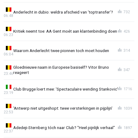
Anderlecht in dubio: weldra afscheid van ‘toptransfer’?
732
06:48
Kritiek neemt toe: AA Gent moét aan klantenbinding doen
426
06:23
Waarom Anderlecht twee pionnen toch moet houden
314
06:04
Gloednieuwe naam in Europese basiself? Vitor Bruno
347
reageert
23:46
Club Brugge loert mee: 'Spectaculaire wending Stankovic'
1716
23:19
'Antwerp niet uitgeshopt: twee versterkingen in pijplijn'
1039
22:53
Adedeji-Sternberg tóch naar Club? "Heel pijnlijk verhaal"
1897
22:37