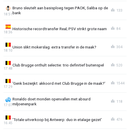
Bruno sleutelt aan basisploeg tegen PAOK, Saliba op de
133
bank
18:51
Historische recordtransfer Real; PSV strikt grote naam
84
18:36
Union slikt mokerslag: extra transfer in de maak?
304
18:10
Club Brugge onthult selectie: trio definitief buitenspel
520
17:48
'Genk bezwijkt: akkoord met Club Brugge in de maak?'
1544
17:29
Ronaldo doet monden openvallen met absurd
118
miljoenenpark
17:07
'Totale uitverkoop bij Antwerp: duo in etalage gezet'
476
16:45