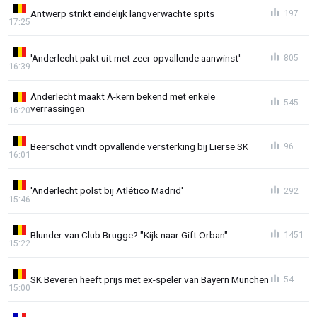
Antwerp strikt eindelijk langverwachte spits
197
17:25
'Anderlecht pakt uit met zeer opvallende aanwinst'
805
16:39
Anderlecht maakt A-kern bekend met enkele
545
verrassingen
16:20
Beerschot vindt opvallende versterking bij Lierse SK
96
16:01
'Anderlecht polst bij Atlético Madrid'
292
15:46
Blunder van Club Brugge? "Kijk naar Gift Orban"
1451
15:22
SK Beveren heeft prijs met ex-speler van Bayern München
54
15:00