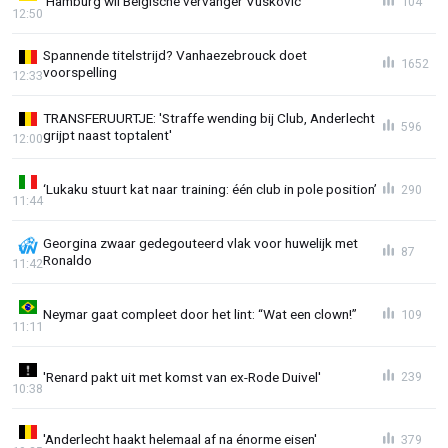
'Hamburg wil Belgische vervanger Vuskovic'
104
12:50
Spannende titelstrijd? Vanhaezebrouck doet
1652
voorspelling
12:33
TRANSFERUURTJE: 'Straffe wending bij Club, Anderlecht
596
grijpt naast toptalent'
12:00
‘Lukaku stuurt kat naar training: één club in pole position’
290
11:44
Georgina zwaar gedegouteerd vlak voor huwelijk met
87
Ronaldo
11:42
Neymar gaat compleet door het lint: “Wat een clown!”
109
11:11
'Renard pakt uit met komst van ex-Rode Duivel'
239
10:38
'Anderlecht haakt helemaal af na énorme eisen'
379