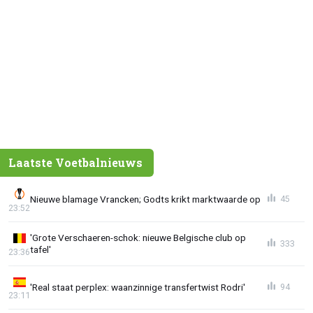
Laatste Voetbalnieuws
Nieuwe blamage Vrancken; Godts krikt marktwaarde op
45
23:52
'Grote Verschaeren-schok: nieuwe Belgische club op
333
tafel'
23:36
'Real staat perplex: waanzinnige transfertwist Rodri'
94
23:11