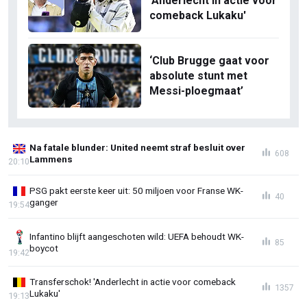
'Anderlecht in actie voor
comeback Lukaku'
‘Club Brugge gaat voor
absolute stunt met
Messi-ploegmaat’
Na fatale blunder: United neemt straf besluit over
608
Lammens
20:10
PSG pakt eerste keer uit: 50 miljoen voor Franse WK-
40
ganger
19:54
Infantino blijft aangeschoten wild: UEFA behoudt WK-
85
boycot
19:42
Transferschok! 'Anderlecht in actie voor comeback
1357
Lukaku'
19:13