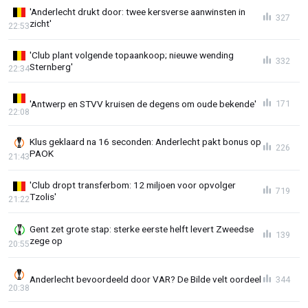
'Anderlecht drukt door: twee kersverse aanwinsten in
327
zicht'
22:53
'Club plant volgende topaankoop; nieuwe wending
332
Sternberg'
22:34
'Antwerp en STVV kruisen de degens om oude bekende'
171
22:08
Klus geklaard na 16 seconden: Anderlecht pakt bonus op
226
PAOK
21:43
'Club dropt transferbom: 12 miljoen voor opvolger
719
Tzolis'
21:22
Gent zet grote stap: sterke eerste helft levert Zweedse
139
zege op
20:55
Anderlecht bevoordeeld door VAR? De Bilde velt oordeel
344
20:38