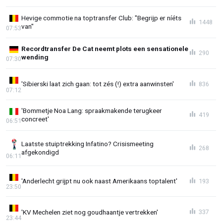
Hevige commotie na toptransfer Club: "Begrijp er níéts
1448
van"
07:53
Recordtransfer De Cat neemt plots een sensationele
290
wending
07:30
'Sibierski laat zich gaan: tot zés (!) extra aanwinsten'
836
07:12
'Bommetje Noa Lang: spraakmakende terugkeer
419
concreet'
06:51
Laatste stuiptrekking Infatino? Crisismeeting
268
afgekondigd
06:11
'Anderlecht grijpt nu ook naast Amerikaans toptalent'
193
23:50
'KV Mechelen ziet nog goudhaantje vertrekken'
337
23:44