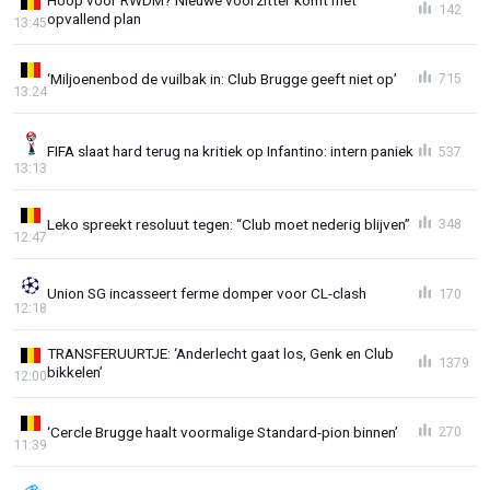
Hoop voor RWDM? Nieuwe voorzitter komt met
142
opvallend plan
13:45
‘Miljoenenbod de vuilbak in: Club Brugge geeft niet op’
715
13:24
FIFA slaat hard terug na kritiek op Infantino: intern paniek
537
13:13
Leko spreekt resoluut tegen: “Club moet nederig blijven”
348
12:47
Union SG incasseert ferme domper voor CL-clash
170
12:18
TRANSFERUURTJE: ‘Anderlecht gaat los, Genk en Club
1379
bikkelen’
12:00
‘Cercle Brugge haalt voormalige Standard-pion binnen’
270
11:39