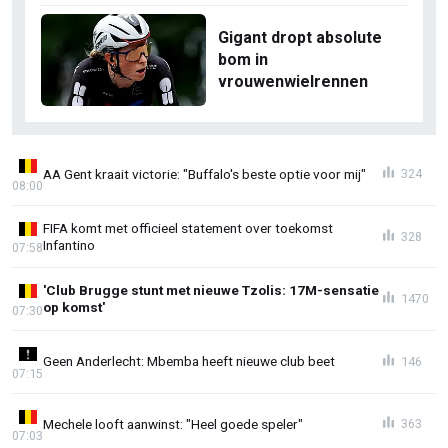
Gigant dropt absolute
bom in
vrouwenwielrennen
AA Gent kraait victorie: "Buffalo's beste optie voor mij"
324
08:00
FIFA komt met officieel statement over toekomst
328
Infantino
07:58
'Club Brugge stunt met nieuwe Tzolis: 17M-sensatie
1470
op komst'
07:30
Geen Anderlecht: Mbemba heeft nieuwe club beet
146
07:15
Mechele looft aanwinst: "Heel goede speler"
363
07:03