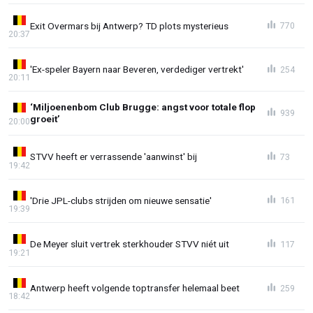
Exit Overmars bij Antwerp? TD plots mysterieus
770
20:37
'Ex-speler Bayern naar Beveren, verdediger vertrekt'
254
20:11
‘Miljoenenbom Club Brugge: angst voor totale flop
939
groeit’
20:00
STVV heeft er verrassende 'aanwinst' bij
73
19:42
'Drie JPL-clubs strijden om nieuwe sensatie'
161
19:39
De Meyer sluit vertrek sterkhouder STVV niét uit
117
19:21
Antwerp heeft volgende toptransfer helemaal beet
259
18:42