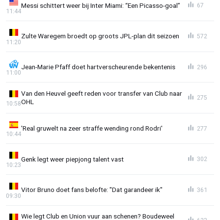
Messi schittert weer bij Inter Miami: “Een Picasso-goal”
67
11:44
Zulte Waregem broedt op groots JPL-plan dit seizoen
572
11:20
Jean-Marie Pfaff doet hartverscheurende bekentenis
296
11:00
Van den Heuvel geeft reden voor transfer van Club naar
275
OHL
10:58
'Real gruwelt na zeer straffe wending rond Rodri'
277
10:44
Genk legt weer piepjong talent vast
302
10:23
Vitor Bruno doet fans belofte: "Dat garandeer ik"
361
09:30
Wie legt Club en Union vuur aan schenen? Boudeweel