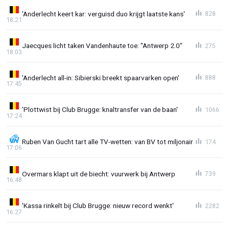
'Anderlecht keert kar: verguisd duo krijgt laatste kans'
828
18:21
Jaecques licht taken Vandenhaute toe: "Antwerp 2.0"
275
18:03
'Anderlecht all-in: Sibierski breekt spaarvarken open'
888
17:45
'Plottwist bij Club Brugge: knaltransfer van de baan'
1066
17:24
Ruben Van Gucht tart alle TV-wetten: van BV tot miljonair
174
17:06
Overmars klapt uit de biecht: vuurwerk bij Antwerp
739
16:48
'Kassa rinkelt bij Club Brugge: nieuw record wenkt'
2282
16:27