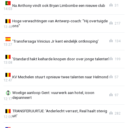
Na Anthony vindt ook Bryan Limbombe een nieuwe club
31
14:03
Hoge verwachtingen van Antwerp-coach: "Hij overtuigde
217
ons"
13:48
'Transfersaga Vinicius Jr kent eindelijk ontknoping'
134
13:27
'Standard hakt keiharde knopen door over jonge talenten'
199
13:08
KV Mechelen stuurt opnieuw twee talenten naar Helmond
57
12:47
Woelige aanloop Gent: vuurwerk aan hotel, icoon
97
depanneert
12:17
TRANSFERUURTJE: 'Anderlecht verrast, Real haalt stevig
282
uit'
12:00