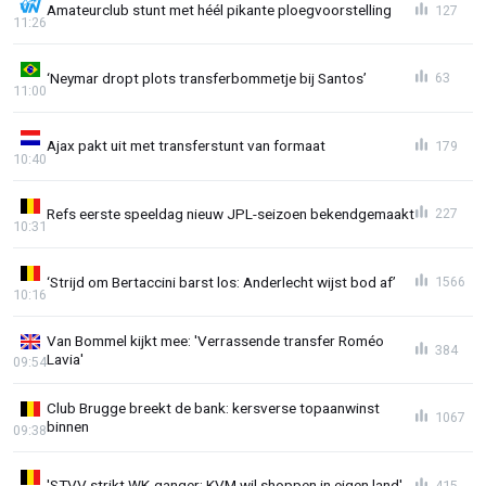
Amateurclub stunt met héél pikante ploegvoorstelling
127
11:26
‘Neymar dropt plots transferbommetje bij Santos’
63
11:00
Ajax pakt uit met transferstunt van formaat
179
10:40
Refs eerste speeldag nieuw JPL-seizoen bekendgemaakt
227
10:31
‘Strijd om Bertaccini barst los: Anderlecht wijst bod af’
1566
10:16
Van Bommel kijkt mee: 'Verrassende transfer Roméo
384
Lavia'
09:54
Club Brugge breekt de bank: kersverse topaanwinst
1067
binnen
09:38
'STVV strikt WK-ganger; KVM wil shoppen in eigen land'
415