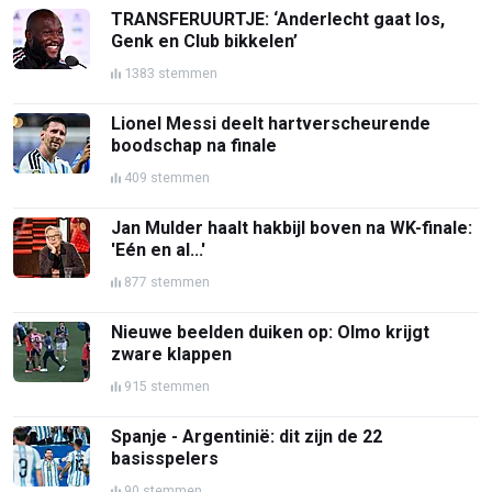
TRANSFERUURTJE: ‘Anderlecht gaat los,
Genk en Club bikkelen’
1383 stemmen
Lionel Messi deelt hartverscheurende
boodschap na finale
409 stemmen
Jan Mulder haalt hakbijl boven na WK-finale:
'Eén en al...'
877 stemmen
Nieuwe beelden duiken op: Olmo krijgt
zware klappen
915 stemmen
Spanje - Argentinië: dit zijn de 22
basisspelers
90 stemmen