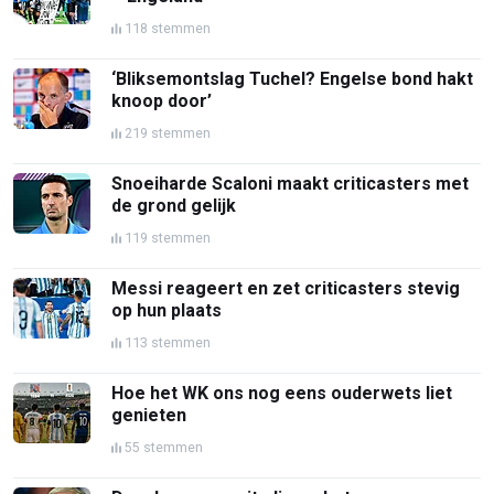
118 stemmen
‘Bliksemontslag Tuchel? Engelse bond hakt
knoop door’
219 stemmen
Snoeiharde Scaloni maakt criticasters met
de grond gelijk
119 stemmen
Messi reageert en zet criticasters stevig
op hun plaats
113 stemmen
Hoe het WK ons nog eens ouderwets liet
genieten
55 stemmen