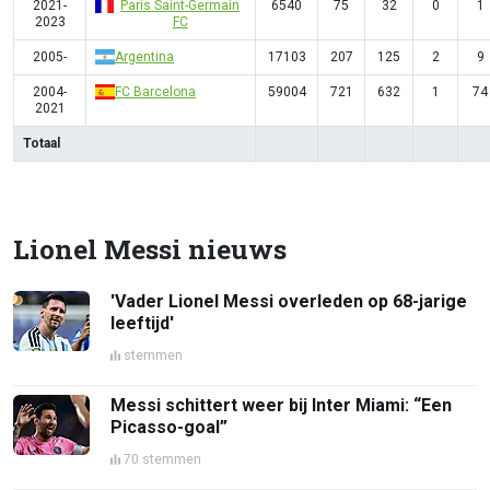
2021-
Paris Saint-Germain
6540
75
32
0
1
2023
FC
2005-
Argentina
17103
207
125
2
9
2004-
FC Barcelona
59004
721
632
1
74
2021
Totaal
Lionel Messi nieuws
'Vader Lionel Messi overleden op 68-jarige
leeftijd'
stemmen
Messi schittert weer bij Inter Miami: “Een
Picasso-goal”
70 stemmen