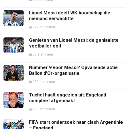
Lionel Messi deelt WK-boodschap die
niemand verwachtte
277 stemmen
Genieten van Lionel Messi: de geniaalste
voetballer ooit
56 stemmen
Nummer 9 voor Messi? Opvallende actie
Ballon d'Or-organisatie
190 stemmen
Tuchel haalt ongezien uit: Engeland
compleet afgemaakt
201 stemmen
FIFA start onderzoek naar clash Argentinië
– Engeland