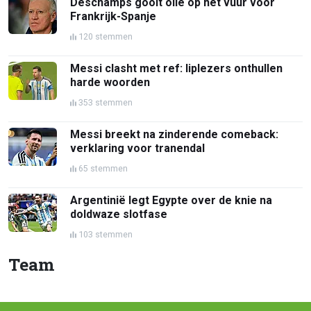
Deschamps gooit olie op het vuur voor
Frankrijk-Spanje
120 stemmen
Messi clasht met ref: liplezers onthullen
harde woorden
353 stemmen
Messi breekt na zinderende comeback:
verklaring voor tranendal
65 stemmen
Argentinië legt Egypte over de knie na
doldwaze slotfase
103 stemmen
Team