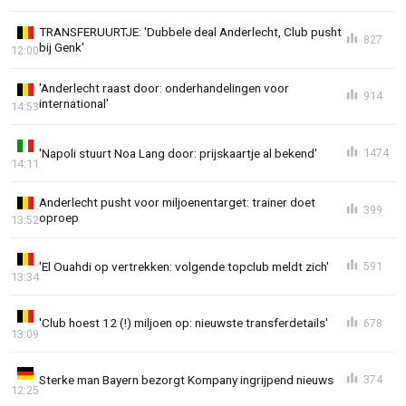
TRANSFERUURTJE: 'Dubbele deal Anderlecht, Club pusht
827
bij Genk'
12:00
'Anderlecht raast door: onderhandelingen voor
914
international'
14:53
'Napoli stuurt Noa Lang door: prijskaartje al bekend'
1474
14:11
Anderlecht pusht voor miljoenentarget: trainer doet
399
oproep
13:52
'El Ouahdi op vertrekken: volgende topclub meldt zich'
591
13:34
'Club hoest 12 (!) miljoen op: nieuwste transferdetails'
678
13:09
Sterke man Bayern bezorgt Kompany ingrijpend nieuws
374
12:25