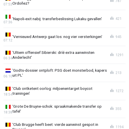
787
Ordoñez?
07:53
'Napoli-exit nabij: transferbeslissing Lukaku gevallen'
421
07:36
'Vernieuwd Antwerp gaat los: nog vier versterkingen'
945
07:12
'Ultiem offensief Sibierski: dríé extra aanwinsten
1291
Anderlecht'
06:34
'Godts-dossier ontploft: PSG doet monsterbod, kapers
213
uit PL'
06:10
'Club ontketent oorlog: miljoenentarget boycot
1272
trainingen'
18:54
'Grote De Bruyne-schok: spraakmakende transfer op
355
tafel'
18:38
'Club Brugge heeft beet: vierde aanwinst gespot in
1194