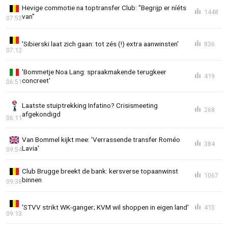
Hevige commotie na toptransfer Club: "Begrijp er níéts
1448
van"
07:53
'Sibierski laat zich gaan: tot zés (!) extra aanwinsten'
836
07:12
'Bommetje Noa Lang: spraakmakende terugkeer
419
concreet'
06:51
Laatste stuiptrekking Infatino? Crisismeeting
268
afgekondigd
06:11
Van Bommel kijkt mee: 'Verrassende transfer Roméo
384
Lavia'
09:54
Club Brugge breekt de bank: kersverse topaanwinst
1067
binnen
09:38
'STVV strikt WK-ganger; KVM wil shoppen in eigen land'
415
09:13