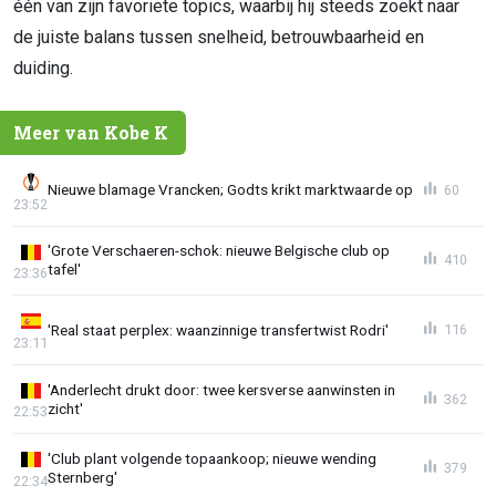
één van zijn favoriete topics, waarbij hij steeds zoekt naar
de juiste balans tussen snelheid, betrouwbaarheid en
duiding.
Meer van Kobe K
Nieuwe blamage Vrancken; Godts krikt marktwaarde op
60
23:52
'Grote Verschaeren-schok: nieuwe Belgische club op
410
tafel'
23:36
'Real staat perplex: waanzinnige transfertwist Rodri'
116
23:11
'Anderlecht drukt door: twee kersverse aanwinsten in
362
zicht'
22:53
'Club plant volgende topaankoop; nieuwe wending
379
Sternberg'
22:34