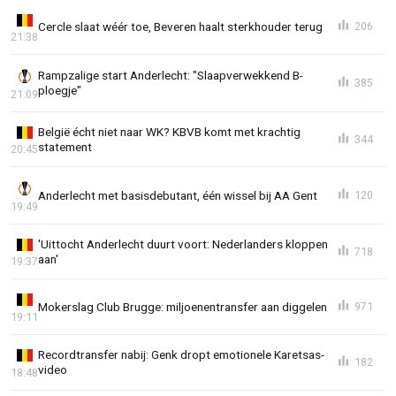
Cercle slaat wéér toe, Beveren haalt sterkhouder terug
206
21:38
Rampzalige start Anderlecht: "Slaapverwekkend B-
385
ploegje"
21:09
België écht niet naar WK? KBVB komt met krachtig
344
statement
20:45
Anderlecht met basisdebutant, één wissel bij AA Gent
120
19:49
'Uittocht Anderlecht duurt voort: Nederlanders kloppen
718
aan'
19:37
Mokerslag Club Brugge: miljoenentransfer aan diggelen
971
19:11
Recordtransfer nabij: Genk dropt emotionele Karetsas-
182
video
18:48