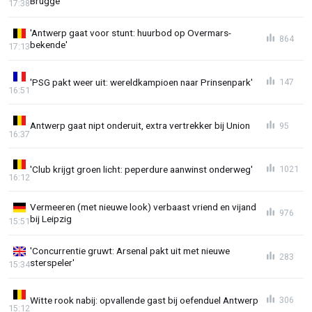
Brugge'
17:38
'Antwerp gaat voor stunt: huurbod op Overmars-
864
bekende'
17:13
'PSG pakt weer uit: wereldkampioen naar Prinsenpark'
147
16:51
Antwerp gaat nipt onderuit, extra vertrekker bij Union
95
16:37
'Club krijgt groen licht: peperdure aanwinst onderweg'
1021
16:12
Vermeeren (met nieuwe look) verbaast vriend en vijand
976
bij Leipzig
15:51
'Concurrentie gruwt: Arsenal pakt uit met nieuwe
283
sterspeler'
15:34
Witte rook nabij: opvallende gast bij oefenduel Antwerp
306
15:12