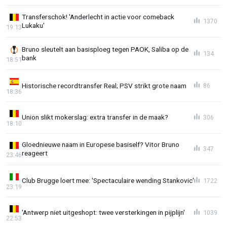
Transferschok! 'Anderlecht in actie voor comeback
1370
Lukaku'
19:13
Bruno sleutelt aan basisploeg tegen PAOK, Saliba op de
134
bank
18:51
Historische recordtransfer Real; PSV strikt grote naam
86
18:36
Union slikt mokerslag: extra transfer in de maak?
306
18:10
Gloednieuwe naam in Europese basiself? Vitor Bruno
347
reageert
23:46
Club Brugge loert mee: 'Spectaculaire wending Stankovic'
1722
23:19
'Antwerp niet uitgeshopt: twee versterkingen in pijplijn'
1039
22:53