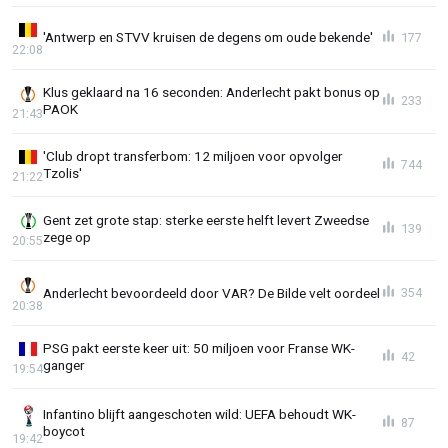
'Antwerp en STVV kruisen de degens om oude bekende'
177
22:08
Klus geklaard na 16 seconden: Anderlecht pakt bonus op
233
PAOK
21:43
'Club dropt transferbom: 12 miljoen voor opvolger
744
Tzolis'
21:22
Gent zet grote stap: sterke eerste helft levert Zweedse
139
zege op
20:55
Anderlecht bevoordeeld door VAR? De Bilde velt oordeel
354
20:38
PSG pakt eerste keer uit: 50 miljoen voor Franse WK-
42
ganger
19:54
Infantino blijft aangeschoten wild: UEFA behoudt WK-
87
boycot
19:42