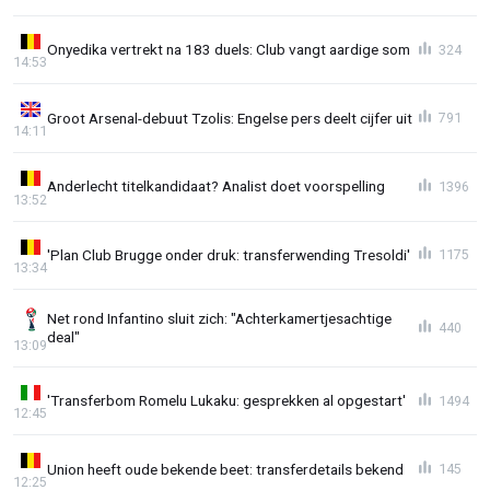
Onyedika vertrekt na 183 duels: Club vangt aardige som
324
14:53
Groot Arsenal-debuut Tzolis: Engelse pers deelt cijfer uit
791
14:11
Anderlecht titelkandidaat? Analist doet voorspelling
1396
13:52
'Plan Club Brugge onder druk: transferwending Tresoldi'
1175
13:34
Net rond Infantino sluit zich: "Achterkamertjesachtige
440
deal"
13:09
'Transferbom Romelu Lukaku: gesprekken al opgestart'
1494
12:45
Union heeft oude bekende beet: transferdetails bekend
145
12:25