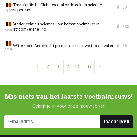
Transferitis bij Club: tweetal ontbreekt in selectie
581
supercup
18:27
'Anderlecht nu helemaal los: komst spelmaker in
988
stroomversnelling'
23:48
Witte rook: Anderlecht presenteert nieuwe topaanvaller
881
22:38
1
2
3
4
5
6
»
Mis niets van het laatste voetbalnieuws!
Schrijf je in voor onze nieuwsbrief
Inschrijven