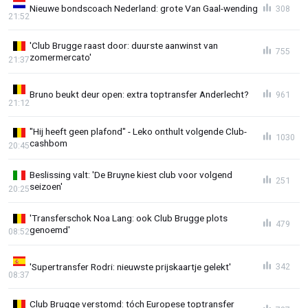
Nieuwe bondscoach Nederland: grote Van Gaal-wending
308
21:52
'Club Brugge raast door: duurste aanwinst van
755
zomermercato'
21:37
Bruno beukt deur open: extra toptransfer Anderlecht?
961
21:12
"Hij heeft geen plafond" - Leko onthult volgende Club-
1030
cashbom
20:45
Beslissing valt: 'De Bruyne kiest club voor volgend
251
seizoen'
20:25
'Transferschok Noa Lang: ook Club Brugge plots
479
genoemd'
08:52
'Supertransfer Rodri: nieuwste prijskaartje gelekt'
342
08:37
Club Brugge verstomd: tóch Europese toptransfer