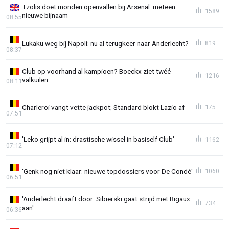
Tzolis doet monden openvallen bij Arsenal: meteen
1589
nieuwe bijnaam
08:55
Lukaku weg bij Napoli: nu al terugkeer naar Anderlecht?
819
08:37
Club op voorhand al kampioen? Boeckx ziet twéé
1216
valkuilen
08:11
Charleroi vangt vette jackpot; Standard blokt Lazio af
175
07:51
'Leko grijpt al in: drastische wissel in basiself Club'
1162
07:12
'Genk nog niet klaar: nieuwe topdossiers voor De Condé'
1060
06:51
'Anderlecht draaft door: Sibierski gaat strijd met Rigaux
734
aan'
06:36