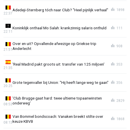
Adedeji-Sternberg tóch naar Club? "Heel pijnlijk verhaal"
1898
22:37
Koninklijk onthaal Mo Salah: krankzinnig salaris onthuld
111
22:11
Over en uit? Opvallende afwezige op Griekse trip
908
Anderlecht
21:51
'Real Madrid pakt groots uit: transfer van 125 miljoen'
353
21:35
Grote tegenvaller bij Union: "Hij heeft lange weg te gaan"
356
20:25
'Club Brugge gaat hard: twee ultieme topaanwinsten
2829
onderweg'
08:53
Van Bommel bondscoach: Vanaken breekt stilte over
1868
keuze KBVB
08:13