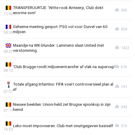
TRANSFERUURTJE: 'Witte rook Antwerp, Club dokt
305
enorme som'
12:00
Geheime meeting gespot: PSG vol voor Duivel van 60
304
miljoen
08:53
Maandje na WK-blunder: Lammens slaat United met
1422
verstomming
08:37
'Club Brugge rondt miljoenentransfer af vlak na supercup'
616
08:12
Totale afgang Infantino: FIFA voert controversieel plan al
191
af
07:37
Nieuwe beelden: Union-held zet Brugse spionkop in zijn
343
hemd
07:11
Leko moet impoviseren: Club met onuitgegeven basiself
376
16:53