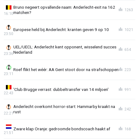
Bruno negeert opvallende naam: Anderlecht-exit na 162
1263
matchen?
16:10
Europese held bij Anderlecht: kranten geven 9 op 10
1021
23:50
UEL/UECL: Anderlecht kent opponent, wisselend succes
654
Nederland
23:36
Roef flikt het wéér: AA Gent stoot door na strafschoppen
223
23:11
'Club Brugge verrast: dubbeltransfer van 14 miljoen'
991
22:43
Anderlecht overkomt horror-start: Hammarby kraakt na
242
rust
22:21
Zware klap Oranje: gedroomde bondscoach haakt af
168
21:51