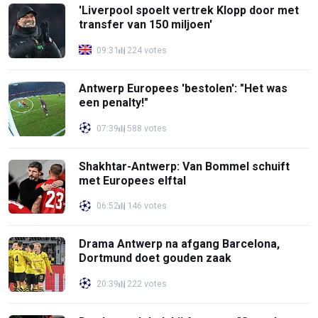
'Liverpool spoelt vertrek Klopp door met
transfer van 150 miljoen'
09:31
224 votes
Antwerp Europees 'bestolen': "Het was
een penalty!"
07:39
588 votes
Shakhtar-Antwerp: Van Bommel schuift
met Europees elftal
06:52
146 votes
Drama Antwerp na afgang Barcelona,
Dortmund doet gouden zaak
20:39
222 votes