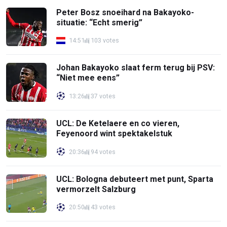
Peter Bosz snoeihard na Bakayoko-
situatie: “Echt smerig”
14:51
103 votes
Johan Bakayoko slaat ferm terug bij PSV:
“Niet mee eens”
13:26
37 votes
UCL: De Ketelaere en co vieren,
Feyenoord wint spektakelstuk
20:36
94 votes
UCL: Bologna debuteert met punt, Sparta
vermorzelt Salzburg
20:50
43 votes