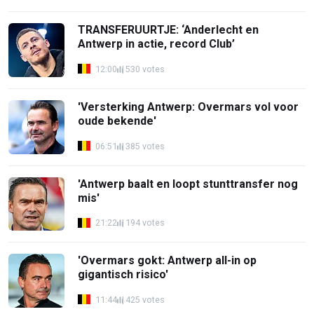
TRANSFERUURTJE: ‘Anderlecht en
Antwerp in actie, record Club’
12:00
530 votes
'Versterking Antwerp: Overmars vol voor
oude bekende'
06:51
385 votes
'Antwerp baalt en loopt stunttransfer nog
mis'
21:22
194 votes
'Overmars gokt: Antwerp all-in op
gigantisch risico'
11:44
425 votes