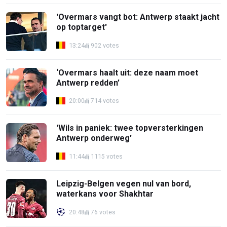
'Overmars vangt bot: Antwerp staakt jacht
op toptarget'
13:24
902 votes
‘Overmars haalt uit: deze naam moet
Antwerp redden’
20:00
714 votes
'Wils in paniek: twee topversterkingen
Antwerp onderweg'
11:44
1115 votes
Leipzig-Belgen vegen nul van bord,
waterkans voor Shakhtar
20:48
76 votes