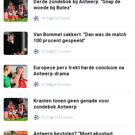
Derde zondebok bij Antwerp: "Snap de
woede bij Butez"
18:34
233 votes
Van Bommel sakkert: "Dan was de match
100 procent gespeeld"
23:53
271 votes
Europese pers trekt harde conclusie na
Antwerp-drama
22:38
874 votes
Kranten tonen geen genade voor
zondebok Antwerp
21:37
1313 votes
Antwerp bestolen? "Moet absoluut