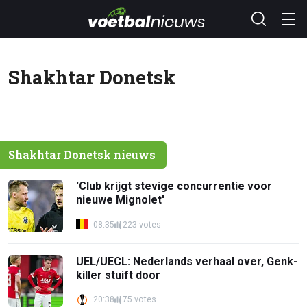
Shakhtar Donetsk
Shakhtar Donetsk nieuws
'Club krijgt stevige concurrentie voor
nieuwe Mignolet'
08:35
223 votes
UEL/UECL: Nederlands verhaal over, Genk-
killer stuift door
20:38
75 votes