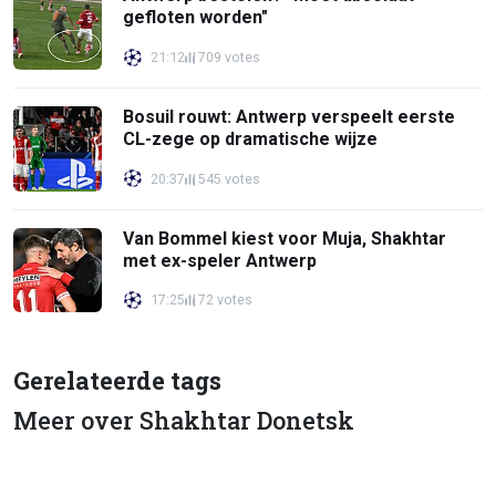
gefloten worden"
21:12
709 votes
Bosuil rouwt: Antwerp verspeelt eerste
CL-zege op dramatische wijze
20:37
545 votes
Van Bommel kiest voor Muja, Shakhtar
met ex-speler Antwerp
17:25
72 votes
Gerelateerde tags
Meer over Shakhtar Donetsk