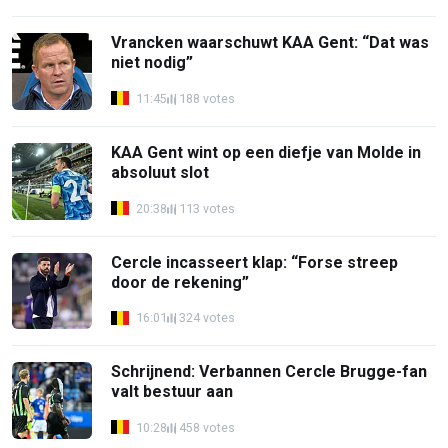
Vrancken waarschuwt KAA Gent: “Dat was
niet nodig”
11:45
188 votes
KAA Gent wint op een diefje van Molde in
absoluut slot
20:38
113 votes
Cercle incasseert klap: “Forse streep
door de rekening”
16:01
324 votes
Schrijnend: Verbannen Cercle Brugge-fan
valt bestuur aan
10:28
458 votes