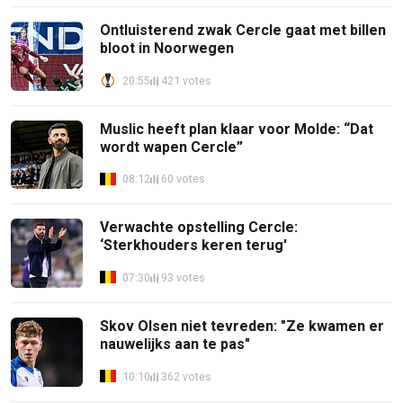
Ontluisterend zwak Cercle gaat met billen
bloot in Noorwegen
20:55
421 votes
Muslic heeft plan klaar voor Molde: “Dat
wordt wapen Cercle”
08:12
60 votes
Verwachte opstelling Cercle:
‘Sterkhouders keren terug'
07:30
93 votes
Skov Olsen niet tevreden: "Ze kwamen er
nauwelijks aan te pas"
10:10
362 votes