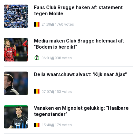
Fans Club Brugge haken af: statement
tegen Molde
21:30
1760 votes
Media maken Club Brugge helemaal af:
"Bodem is bereikt"
06:01
938 votes
Deila waarschuwt alvast: "Kijk naar Ajax"
07:07
153 votes
Vanaken en Mignolet gelukkig: "Haalbare
tegenstander"
15:40
179 votes