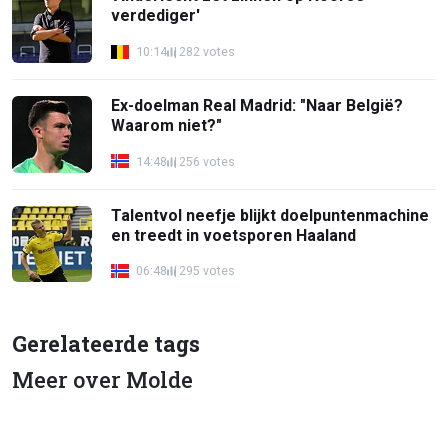
verdediger'
10:14
282 votes
Ex-doelman Real Madrid: "Naar België?
Waarom niet?"
14:48
256 votes
Talentvol neefje blijkt doelpuntenmachine
en treedt in voetsporen Haaland
06:48
295 votes
Gerelateerde tags
Meer over Molde