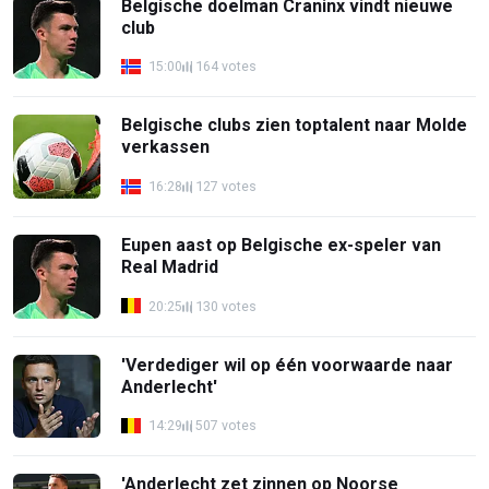
Belgische doelman Craninx vindt nieuwe
club
15:00
164 votes
Belgische clubs zien toptalent naar Molde
verkassen
16:28
127 votes
Eupen aast op Belgische ex-speler van
Real Madrid
20:25
130 votes
'Verdediger wil op één voorwaarde naar
Anderlecht'
14:29
507 votes
'Anderlecht zet zinnen op Noorse