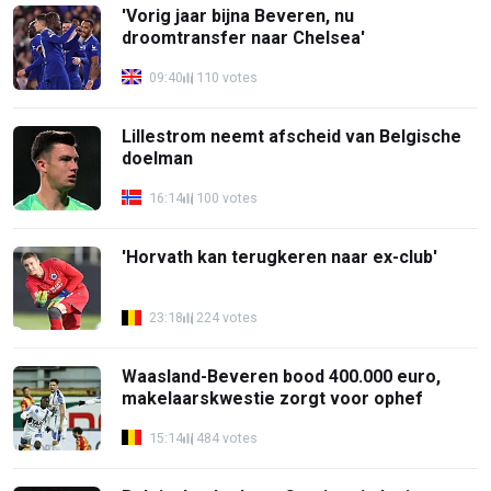
'Vorig jaar bijna Beveren, nu
droomtransfer naar Chelsea'
09:40
110 votes
Lillestrom neemt afscheid van Belgische
doelman
16:14
100 votes
'Horvath kan terugkeren naar ex-club'
23:18
224 votes
Waasland-Beveren bood 400.000 euro,
makelaarskwestie zorgt voor ophef
15:14
484 votes