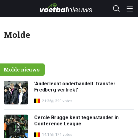
Molde
Molde nieuws
'Anderlecht onderhandelt: transfer
Fredberg vertrekt'
21:36
390 votes
Cercle Brugge kent tegenstander in
Conference League
14:14
171 votes