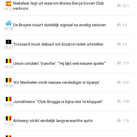
Makelaar legt uit waarom Bisiwu Barça boven Club
351
verkoos
19:12
De Bruyne stuurt duidelijk signaal na woelig seizoen
64
18:58
Trossard moet debuut om bizarre reden uitstellen
64
18:47
Union ontdekt 'transfer': "Hij lijkt wel nieuwe speler"
129
18:33
'KV Mechelen vindt nieuwe verdediger in Spanje'
200
18:08
Jonckheere: "Club Brugge is bijna niet te kloppen"
768
17:50
Antwerp strikt eindelijk langverwachte spits
178
17:25