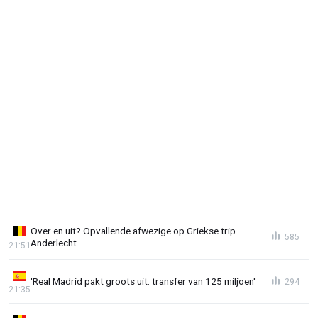
Over en uit? Opvallende afwezige op Griekse trip
585
Anderlecht
21:51
'Real Madrid pakt groots uit: transfer van 125 miljoen'
294
21:35