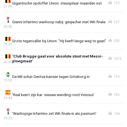
Gigantische opdoffer Union: steunpilaar maanden out
172
21:09
Gianni Infantino wanhoop nabij: gesjacher met WK-finale
327
20:45
Grote tegenvaller bij Union: "Hij heeft lange weg te gaan"
330
20:25
‘Club Brugge gaat voor absolute stunt met Messi-
1012
ploegmaat’
20:00
De Mil schat Gentse kansen tegen Göteborg in
179
19:53
'Real keert zijn kar: nieuwe wending rond Vinicius'
155
19:44
'Wanhopige Infantino zet WK-finale in als pasmunt'
144
19:23