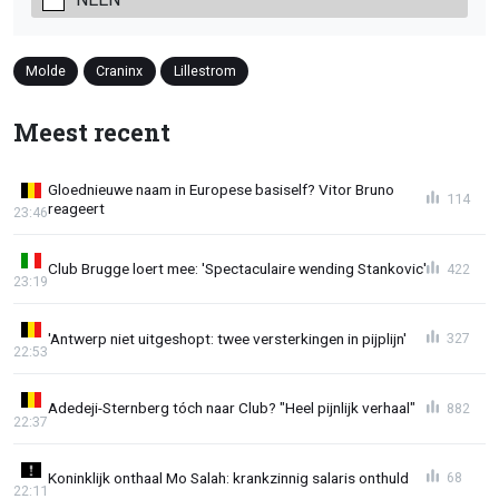
Molde
Craninx
Lillestrom
Meest recent
Gloednieuwe naam in Europese basiself? Vitor Bruno
114
reageert
23:46
Club Brugge loert mee: 'Spectaculaire wending Stankovic'
422
23:19
'Antwerp niet uitgeshopt: twee versterkingen in pijplijn'
327
22:53
Adedeji-Sternberg tóch naar Club? "Heel pijnlijk verhaal"
882
22:37
Koninklijk onthaal Mo Salah: krankzinnig salaris onthuld
68
22:11