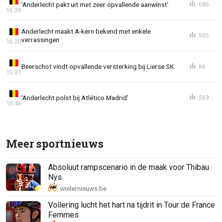
'Anderlecht pakt uit met zeer opvallende aanwinst'
686
16:39
Anderlecht maakt A-kern bekend met enkele
505
verrassingen
16:20
Beerschot vindt opvallende versterking bij Lierse SK
86
16:01
'Anderlecht polst bij Atlético Madrid'
269
15:46
Meer sportnieuws
Absoluut rampscenario in de maak voor Thibau
Nys
Vollering lucht het hart na tijdrit in Tour de France
Femmes