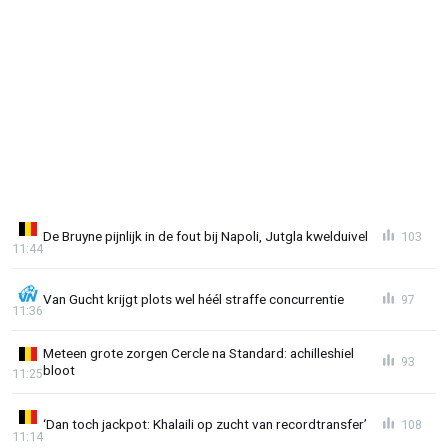
De Bruyne pijnlijk in de fout bij Napoli, Jutgla kwelduivel
103
11:44
Van Gucht krijgt plots wel héél straffe concurrentie
97
11:36
Meteen grote zorgen Cercle na Standard: achilleshiel
93
bloot
11:25
‘Dan toch jackpot: Khalaili op zucht van recordtransfer’
108
11:14