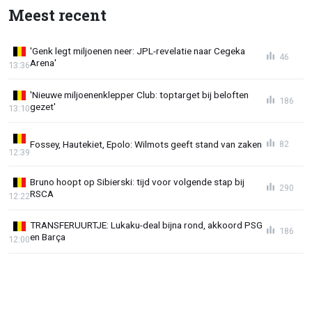
Meest recent
'Genk legt miljoenen neer: JPL-revelatie naar Cegeka
46
Arena'
13:36
'Nieuwe miljoenenklepper Club: toptarget bij beloften
186
gezet'
13:10
Fossey, Hautekiet, Epolo: Wilmots geeft stand van zaken
82
12:39
Bruno hoopt op Sibierski: tijd voor volgende stap bij
290
RSCA
12:22
TRANSFERUURTJE: Lukaku-deal bijna rond, akkoord PSG
186
en Barça
12:00