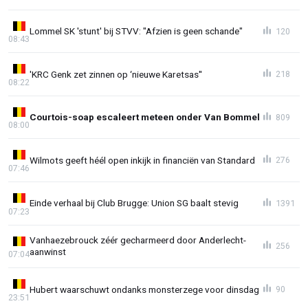
Lommel SK 'stunt' bij STVV: "Afzien is geen schande"
120
08:43
'KRC Genk zet zinnen op ‘nieuwe Karetsas''
218
08:22
Courtois-soap escaleert meteen onder Van Bommel
809
08:00
Wilmots geeft héél open inkijk in financiën van Standard
276
07:46
Einde verhaal bij Club Brugge: Union SG baalt stevig
1391
07:23
Vanhaezebrouck zéér gecharmeerd door Anderlecht-
256
aanwinst
07:04
Hubert waarschuwt ondanks monsterzege voor dinsdag
90
23:51