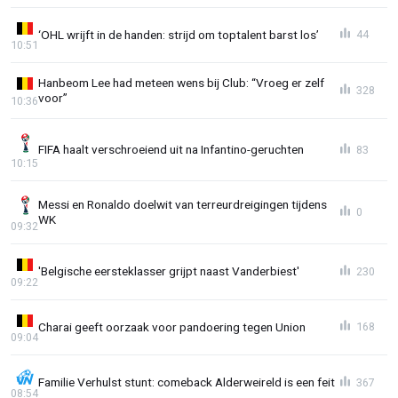
‘OHL wrijft in de handen: strijd om toptalent barst los’
44
10:51
Hanbeom Lee had meteen wens bij Club: “Vroeg er zelf
328
voor”
10:36
FIFA haalt verschroeiend uit na Infantino-geruchten
83
10:15
Messi en Ronaldo doelwit van terreurdreigingen tijdens
0
WK
09:32
'Belgische eersteklasser grijpt naast Vanderbiest'
230
09:22
Charai geeft oorzaak voor pandoering tegen Union
168
09:04
Familie Verhulst stunt: comeback Alderweireld is een feit
367
08:54