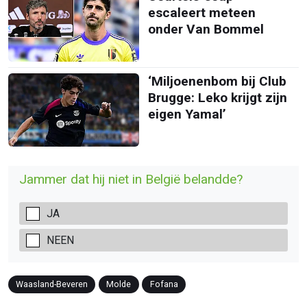
escaleert meteen
onder Van Bommel
‘Miljoenenbom bij Club
Brugge: Leko krijgt zijn
eigen Yamal’
Jammer dat hij niet in België belandde?
JA
NEEN
Waasland-Beveren
Molde
Fofana