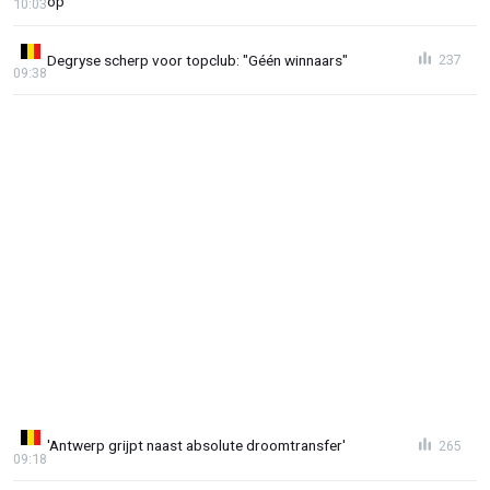
op'
10:03
Degryse scherp voor topclub: "Géén winnaars"
237
09:38
'Antwerp grijpt naast absolute droomtransfer'
265
09:18