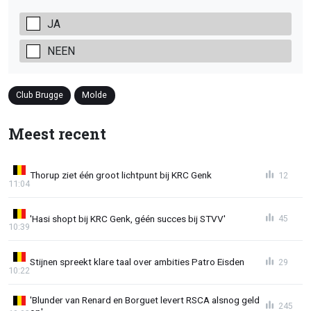
JA
NEEN
Club Brugge
Molde
Meest recent
Thorup ziet één groot lichtpunt bij KRC Genk
12
11:04
'Hasi shopt bij KRC Genk, géén succes bij STVV'
45
10:39
Stijnen spreekt klare taal over ambities Patro Eisden
29
10:22
'Blunder van Renard en Borguet levert RSCA alsnog geld
245