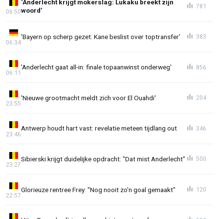
‘Anderlecht krijgt mokerslag: Lukaku breekt zijn
781
woord’
06:50
'Bayern op scherp gezet: Kane beslist over toptransfer'
383
06:34
'Anderlecht gaat all-in: finale topaanwinst onderweg'
856
06:11
'Nieuwe grootmacht meldt zich voor El Ouahdi'
204
23:55
Antwerp houdt hart vast: revelatie meteen tijdlang out
346
23:46
Sibierski krijgt duidelijke opdracht: "Dat mist Anderlecht"
500
23:27
Glorieuze rentree Frey: "Nog nooit zo'n goal gemaakt"
120
22:57