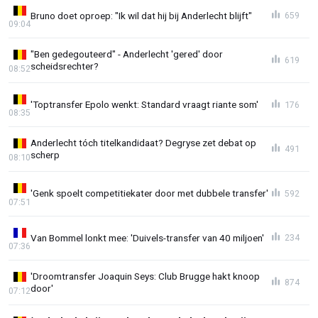
Bruno doet oproep: "Ik wil dat hij bij Anderlecht blijft"
659
09:04
"Ben gedegouteerd" - Anderlecht 'gered' door
619
scheidsrechter?
08:52
'Toptransfer Epolo wenkt: Standard vraagt riante som'
176
08:35
Anderlecht tóch titelkandidaat? Degryse zet debat op
491
scherp
08:10
'Genk spoelt competitiekater door met dubbele transfer'
592
07:51
Van Bommel lonkt mee: 'Duivels-transfer van 40 miljoen'
234
07:36
'Droomtransfer Joaquin Seys: Club Brugge hakt knoop
874
door'
07:12