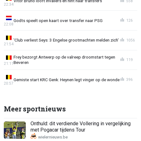
Vitor Bruno looft invallers en hint naar transfers
558
22:34
Godts speelt open kaart over transfer naar PSG
126
22:08
'Club verliest Seys: 3 Engelse grootmachten melden zich'
1056
21:54
Frey bezorgt Antwerp op de valreep droomstart tegen
119
Beveren
21:11
Gemiste start KRC Genk: Heynen legt vinger op de wonde
396
20:57
Meer sportnieuws
Onthuld: dit verdiende Vollering in vergelijking
met Pogacar tijdens Tour