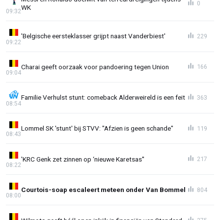
0
WK
09:32
'Belgische eersteklasser grijpt naast Vanderbiest'
229
09:22
Charai geeft oorzaak voor pandoering tegen Union
166
09:04
Familie Verhulst stunt: comeback Alderweireld is een feit
363
08:54
Lommel SK 'stunt' bij STVV: "Afzien is geen schande"
119
08:43
'KRC Genk zet zinnen op ‘nieuwe Karetsas''
217
08:22
Courtois-soap escaleert meteen onder Van Bommel
804
08:00