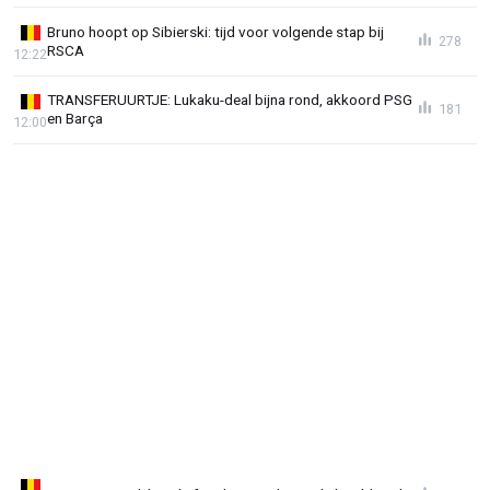
Bruno hoopt op Sibierski: tijd voor volgende stap bij
278
RSCA
12:22
TRANSFERUURTJE: Lukaku-deal bijna rond, akkoord PSG
181
en Barça
12:00