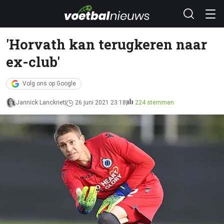
'Horvath kan terugkeren naar
ex-club'
Volg ons op Google
Jannick Lanckriet
26 juni 2021 23:18
224 stemmen