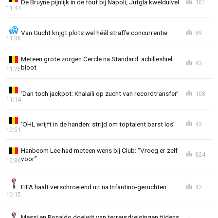
De Bruyne pijnlijk in de fout bij Napoli, Jutgla kwelduivel
101
11:44
Van Gucht krijgt plots wel héél straffe concurrentie
89
11:36
Meteen grote zorgen Cercle na Standard: achilleshiel
93
bloot
11:25
‘Dan toch jackpot: Khalaili op zucht van recordtransfer’
108
11:14
‘OHL wrijft in de handen: strijd om toptalent barst los’
43
10:51
Hanbeom Lee had meteen wens bij Club: “Vroeg er zelf
324
voor”
10:36
FIFA haalt verschroeiend uit na Infantino-geruchten
82
10:15
Messi en Ronaldo doelwit van terreurdreigingen tijdens