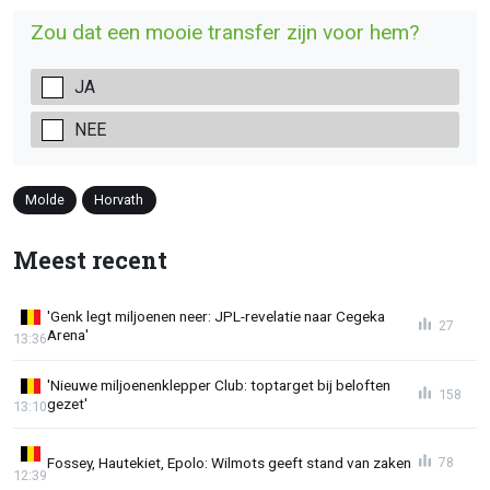
Zou dat een mooie transfer zijn voor hem?
JA
NEE
Molde
Horvath
Meest recent
'Genk legt miljoenen neer: JPL-revelatie naar Cegeka
27
Arena'
13:36
'Nieuwe miljoenenklepper Club: toptarget bij beloften
158
gezet'
13:10
Fossey, Hautekiet, Epolo: Wilmots geeft stand van zaken
78
12:39