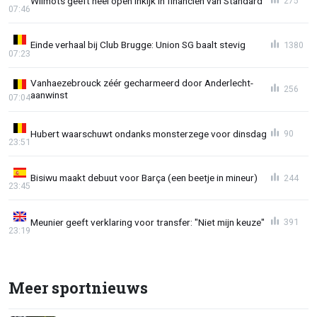
Wilmots geeft héél open inkijk in financiën van Standard
275
07:46
Einde verhaal bij Club Brugge: Union SG baalt stevig
1380
07:23
Vanhaezebrouck zéér gecharmeerd door Anderlecht-
256
aanwinst
07:04
Hubert waarschuwt ondanks monsterzege voor dinsdag
90
23:51
Bisiwu maakt debuut voor Barça (een beetje in mineur)
244
23:45
Meunier geeft verklaring voor transfer: "Niet mijn keuze"
391
23:19
Meer sportnieuws