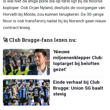
is wel niet de enige piste die op tafel ligt bij de Noorse
koploper. Ook Orjan Nyland, destijds de voorganger van
Horvath bij Molde, zou kunnen terugkeren. De 30-jarige
Noor is ook transfervrij nadat hij bij Norwich geen nieuw
contract kreeg.
🚀 Club Brugge-fans lezen nu:
'Nieuwe
miljoenenklepper Club:
toptarget bij beloften
gezet'
Einde verhaal bij Club
Brugge: Union SG baalt
stevig