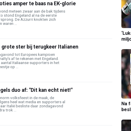
ties amper te baas na EK-glorie
vond meteen zwaar aan de bak tijdens
 Zo stond Engeland al na de eerste
sprong. De Azzurri knokten zich
n waren ...
‘Luk
milj
 grote ster bij terugkeer Italianen
ndagavond tot Europees kampioen
alty's af te rekenen met Engeland.
antal Italiaanse supporters in het
estje op ...
els duo af: "Dit kan echt niet!"
enorm volksfeest in de maak, de
lgens heel wat media en supporters al
Na f
aar Italië besliste daar zondagavond
bes
a trok ...