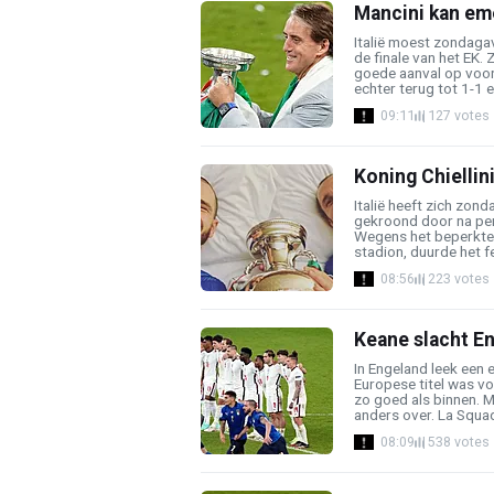
Mancini kan emo
Italië moest zondaga
de finale van het EK.
goede aanval op voor
echter terug tot 1-1 e
09:11
127 votes
Koning Chiellini
Italië heeft zich zo
gekroond door na pen
Wegens het beperkte a
stadion, duurde het fe
08:56
223 votes
Keane slacht Eng
In Engeland leek een 
Europese titel was vo
zo goed als binnen. M
anders over. La Squadr
08:09
538 votes