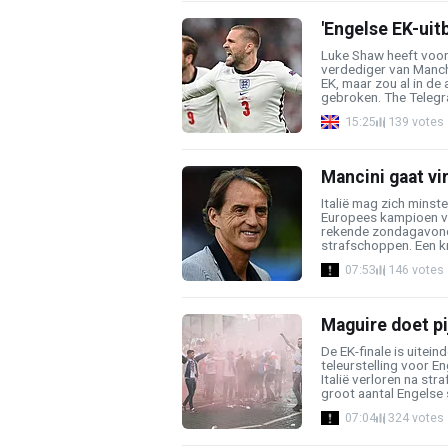
'Engelse EK-uit
Luke Shaw heeft voor
verdediger van Manch
EK, maar zou al in de 
gebroken. The Telegra
15:25
139 votes
Mancini gaat vi
Italië mag zich mins
Europees kampioen v
rekende zondagavond 
strafschoppen. Een kn
07:53
146 votes
Maguire doet pi
De EK-finale is uitein
teleurstelling voor E
Italië verloren na st
groot aantal Engelse 
07:04
324 votes