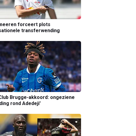
eeren forceert plots
ationele transferwending
Club Brugge-akkoord: ongeziene
ing rond Adedeji'