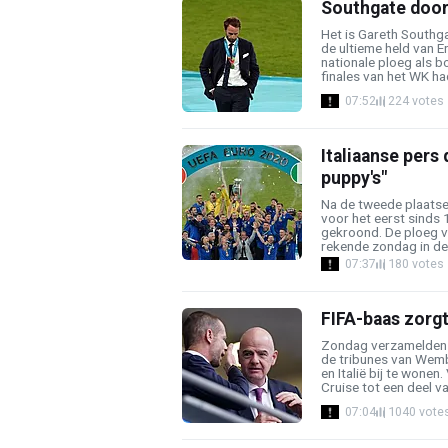
Southgate door 
Het is Gareth Southga
de ultieme held van E
nationale ploeg als b
finales van het WK had 
07:52
224 votes
Italiaanse pers
puppy's"
Na de tweede plaatsen
voor het eerst sinds
gekroond. De ploeg 
rekende zondag in de f
07:37
180 votes
FIFA-baas zorgt
Zondag verzamelden u
de tribunes van Wemb
en Italië bij te wone
Cruise tot een deel van
07:04
1040 vote