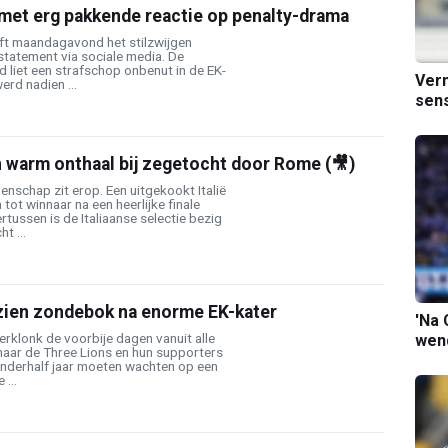
met erg pakkende reactie op penalty-drama
ft maandagavond het stilzwijgen
tatement via sociale media. De
d liet een strafschop onbenut in de EK-
Verm
werd nadien ...
sens
en warm onthaal bij zegetocht door Rome (🎥)
nschap zit erop. Een uitgekookt Italië
tot winnaar na een heerlijke finale
tussen is de Italiaanse selectie bezig
t ...
zien zondebok na enorme EK-kater
'Na 
erklonk de voorbije dagen vanuit alle
wend
maar de Three Lions en hun supporters
anderhalf jaar moeten wachten op een
 ...