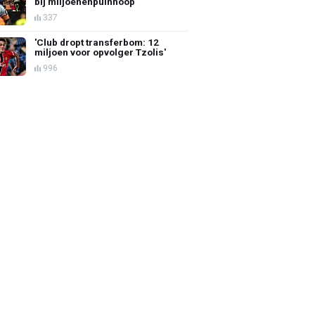
bij miljoenenpuinhoop’
337
'Club dropt transferbom: 12
miljoen voor opvolger Tzolis'
996