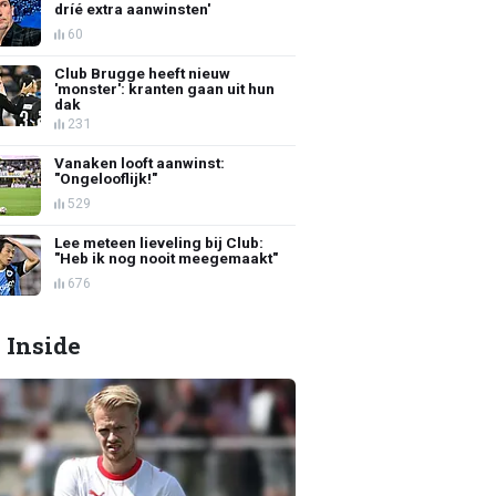
dríé extra aanwinsten'
60
Club Brugge heeft nieuw
'monster': kranten gaan uit hun
dak
231
Vanaken looft aanwinst:
"Ongelooflijk!"
529
Lee meteen lieveling bij Club:
"Heb ik nog nooit meegemaakt"
676
 Inside