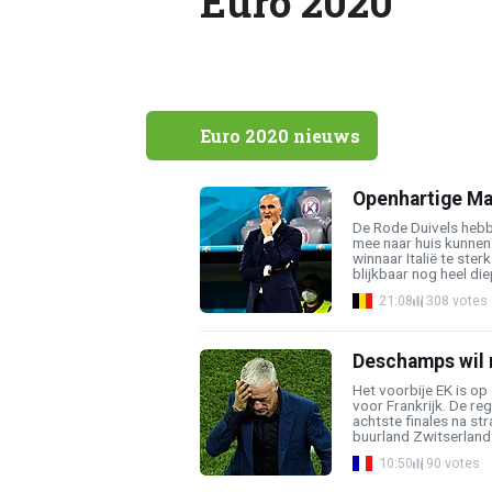
Euro 2020
Euro 2020 nieuws
Openhartige Mar
De Rode Duivels heb
mee naar huis kunnen
winnaar Italië te sterk
blijkbaar nog heel diep 
21:08
308 votes
Deschamps wil m
Het voorbije EK is op
voor Frankrijk. De r
achtste finales na s
buurland Zwitserland. B
10:50
90 votes