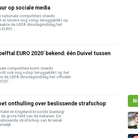
uur op sociale media
de nationale competities steeds
t er tevens nog volop teruggeblikt op
maakte de UEFA dinsdagmiddag het
n EURO ...
elftal EURO 2020' bekend: één Duivel tussen
onale competities komt steeds
ordt ook nog volop teruggeblikt op het
te de UEFA dinsdagmiddag het officiële
20' ...
N
t onthulling over beslissende strafschop
 Italië en Engeland kroonde Gianluigi
e grote held van de Italianen. De
slissende strafschop van Arsenal-
elijk ...