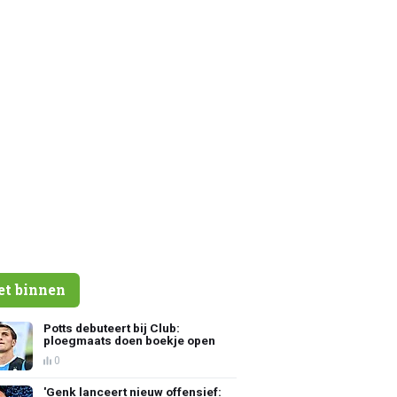
et binnen
Potts debuteert bij Club:
ploegmaats doen boekje open
0
'Genk lanceert nieuw offensief: