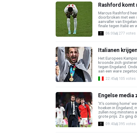
Rashford komt 
Marcus Rashford hee
doorbroken met een s
aanvaller van Engelan
finale tegen Italië en 
06:00
277 votes
Italianen krijg
Het Europees Kampioe
kroonde zich gisteren 
tegen Engeland. Onder
aan een ware zegetoch
22:45
105 votes
Engelse media 
'It's coming home' we
hoeken in Engeland, 
zullen nog minstens 
grote prijs. Zo ging de
09:40
395 votes