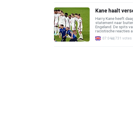
Kane haalt versc
Harry Kane heeft daag
statement naar buite
Engeland. De spits v
racistische reacties a
07:04
731 votes