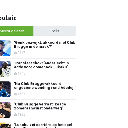
pulair
Meest gelezen
Polls
'Genk bezwijkt: akkoord met Club
Brugge in de maak?'
2147
Transferschok! 'Anderlecht in
actie voor comeback Lukaku'
1745
'Na Club Brugge-akkoord:
ongeziene wending rond Adedeji'
1537
'Club Brugge verrast: zesde
zomeraanwinst onderweg'
1326
‘Lukaku zet carrière op het spel