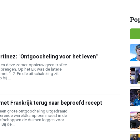
Po
tinez: "Ontgoocheling voor het leven"
ben deze zomer opnieuw geen trofee
 brengen. Op het EK was de latere
 met 1-2. En die uitschakeling zit
bij ...
et Frankrijk terug naar beproefd recept
 een grote ontgoocheling uitgedraaid
egerende wereldkampioen moest in de
trafschoppen de duimen leggen voor
ij de ...