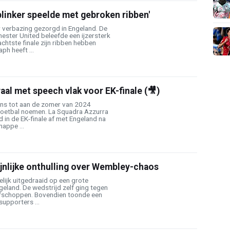
blinker speelde met gebroken ribben'
 verbazing gezorgd in Engeland. De
ester United beleefde een ijzersterk
achtste finale zijn ribben hebben
ph heeft ...
raal met speech vlak voor EK-finale (🎥)
tens tot aan de zomer van 2024
oetbal noemen. La Squadra Azzurra
in de EK-finale af met Engeland na
appe ...
jnlijke onthulling over Wembley-chaos
delijk uitgedraaid op een grote
ngeland. De wedstrijd zelf ging tegen
rafschoppen. Bovendien toonde een
supporters ...