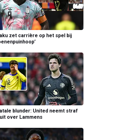
aku zet carrière op het spel bij
oenenpuinhoop’
atale blunder: United neemt straf
luit over Lammens