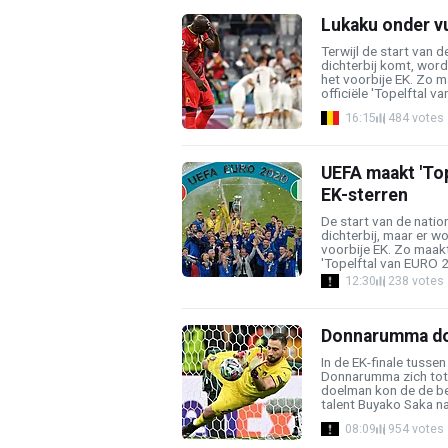
Lukaku onder v
Terwijl de start van 
dichterbij komt, word
het voorbije EK. Zo 
officiële 'Topelftal va
16:15
484 votes
UEFA maakt 'Top
EK-sterren
De start van de nati
dichterbij, maar er w
voorbije EK. Zo maak
'Topelftal van EURO 20
12:30
238 votes
Donnarumma doe
In de EK-finale tussen
Donnarumma zich tot d
doelman kon de de be
talent Buyako Saka nam
08:09
954 votes