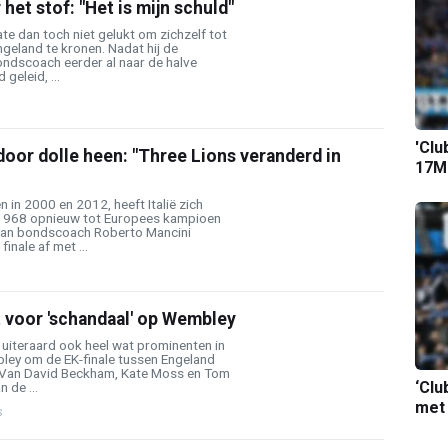
het stof: "Het is mijn schuld"
te dan toch niet gelukt om zichzelf tot
ngeland te kronen. Nadat hij de
ondscoach eerder al naar de halve
geleid, ...
'Clu
 door dolle heen: "Three Lions veranderd in
17M-
 in 2000 en 2012, heeft Italië zich
 1968 opnieuw tot Europees kampioen
van bondscoach Roberto Mancini
inale af met ...
 voor 'schandaal' op Wembley
iteraard ook heel wat prominenten in
ley om de EK-finale tussen Engeland
n. Van David Beckham, Kate Moss en Tom
‘Clu
 de ...
met
s