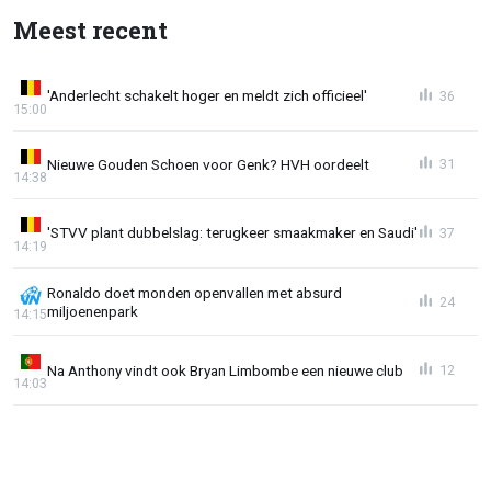
Meest recent
'Anderlecht schakelt hoger en meldt zich officieel'
36
15:00
Nieuwe Gouden Schoen voor Genk? HVH oordeelt
31
14:38
'STVV plant dubbelslag: terugkeer smaakmaker en Saudi'
37
14:19
Ronaldo doet monden openvallen met absurd
24
miljoenenpark
14:15
Na Anthony vindt ook Bryan Limbombe een nieuwe club
12
14:03