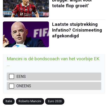
totale flop groeit’
Laatste stuiptrekking
Infatino? Crisismeeting
afgekondigd
Mancini is dé bondscoach van het voorbije EK
...
EENS
ONEENS
Italië
Roberto Mancini
Euro 2020