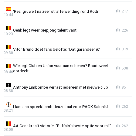
'Real gruwelt na zeer straffe wending rond Rodri'
217
10:44
Genk legt weer piepjong talent vast
226
10:23
Vitor Bruno doet fans belofte: "Dat garandeer ik"
319
09:30
Wie legt Club en Union vuur aan schenen? Boudeweel
538
oordeelt
08:46
Anthony Limbombe verrast iedereen met nieuwe club
85
08:38
Llansana spreekt ambitieuze taal voor PAOK Saloniki
262
08:21
AA Gent kraait victorie: "Buffalo's beste optie voor mij"
262
08:00