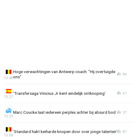
Hoge verwachtingen van Antwerp-coach: "Hij overtuigde
86
ons"
13:48
'Transfersaga Vinicius Jr kent eindelijk ontknoping'
61
13:27
Marc Coucke laat iedereen perplex achter bij absurd bod
37
13:23
'Standard hakt keiharde knopen door over jonge talenten'
87
13:08