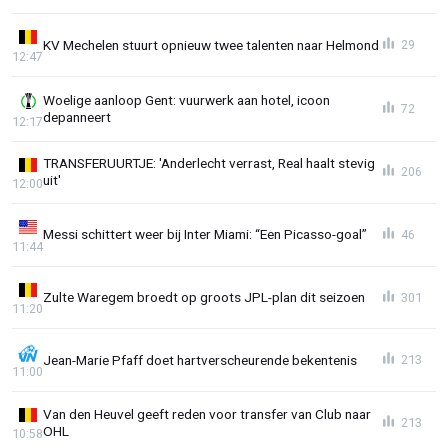
KV Mechelen stuurt opnieuw twee talenten naar Helmond
29
12:47
Woelige aanloop Gent: vuurwerk aan hotel, icoon
72
depanneert
12:17
TRANSFERUURTJE: 'Anderlecht verrast, Real haalt stevig
206
uit'
12:00
Messi schittert weer bij Inter Miami: “Een Picasso-goal”
46
11:44
Zulte Waregem broedt op groots JPL-plan dit seizoen
301
11:20
Jean-Marie Pfaff doet hartverscheurende bekentenis
213
11:00
Van den Heuvel geeft reden voor transfer van Club naar
213
OHL
10:58