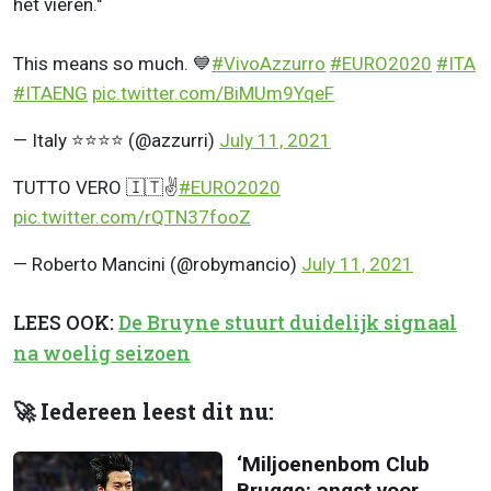
het vieren."
This means so much. 💙
#VivoAzzurro
#EURO2020
#ITA
#ITAENG
pic.twitter.com/BiMUm9YqeF
— Italy ⭐️⭐️⭐️⭐️ (@azzurri)
July 11, 2021
TUTTO VERO 🇮🇹✌️
#EURO2020
pic.twitter.com/rQTN37fooZ
— Roberto Mancini (@robymancio)
July 11, 2021
LEES OOK:
De Bruyne stuurt duidelijk signaal
na woelig seizoen
🚀 Iedereen leest dit nu:
‘Miljoenenbom Club
Brugge: angst voor