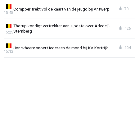
Compper trekt vol de kaart van de jeugd bij Antwerp
70
15:45
Thorup kondigt vertrekker aan: update over Adedeji-
426
Sternberg
15:25
Jonckheere snoert iedereen de mond bij KV Kortrijk
104
15:12