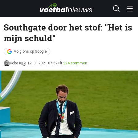
Southgate door het stof: "Het is
mijn schuld"
Volg ons op Google
Kobe K
12 juli 2021 07:52
224 stemmen