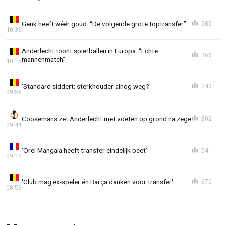
Genk heeft wéér goud: “De volgende grote toptransfer”
585
10:36
Anderlecht toont spierballen in Europa: “Echte
266
mannenmatch”
10:15
'Standard siddert: sterkhouder alnog weg?'
243
09:56
Coosemans zet Anderlecht met voeten op grond na zege
302
09:41
'Orel Mangala heeft transfer eindelijk beet'
54
09:14
'Club mag ex-speler én Barça danken voor transfer'
670
08:59