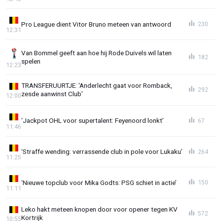
Pro League dient Vitor Bruno meteen van antwoord
230
12:31
Van Bommel geeft aan hoe hij Rode Duivels wil laten
182
spelen
12:23
TRANSFERUURTJE: 'Anderlecht gaat voor Romback,
292
zesde aanwinst Club'
12:00
‘Jackpot OHL voor supertalent: Feyenoord lonkt’
67
11:46
‘Straffe wending: verrassende club in pole voor Lukaku’
264
11:25
‘Nieuwe topclub voor Mika Godts: PSG schiet in actie’
150
11:11
Leko hakt meteen knopen door voor opener tegen KV
572
Kortrijk
10:55