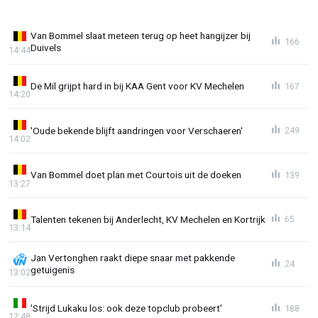
Van Bommel slaat meteen terug op heet hangijzer bij
166
Duivels
14:44
De Mil grijpt hard in bij KAA Gent voor KV Mechelen
167
14:20
'Oude bekende blijft aandringen voor Verschaeren'
249
14:02
Van Bommel doet plan met Courtois uit de doeken
139
13:27
Talenten tekenen bij Anderlecht, KV Mechelen en Kortrijk
65
13:14
Jan Vertonghen raakt diepe snaar met pakkende
24
getuigenis
13:02
'Strijd Lukaku los: ook deze topclub probeert'
188
12:48