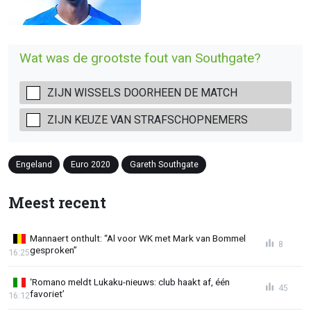
Wat was de grootste fout van Southgate?
ZIJN WISSELS DOORHEEN DE MATCH
ZIJN KEUZE VAN STRAFSCHOPNEMERS
Engeland
Euro 2020
Gareth Southgate
Meest recent
Mannaert onthult: “Al voor WK met Mark van Bommel
8
gesproken”
16:25
‘Romano meldt Lukaku-nieuws: club haakt af, één
45
favoriet’
16:12