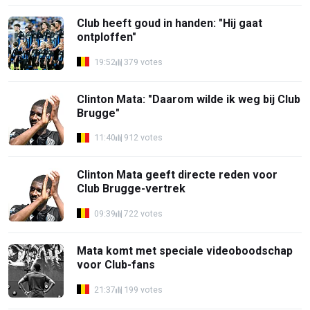
Club heeft goud in handen: "Hij gaat
ontploffen"
19:52
379 votes
Clinton Mata: "Daarom wilde ik weg bij Club
Brugge"
11:40
912 votes
Clinton Mata geeft directe reden voor
Club Brugge-vertrek
09:39
722 votes
Mata komt met speciale videoboodschap
voor Club-fans
21:37
199 votes