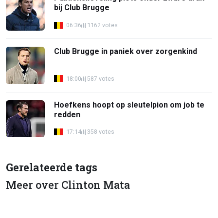
bij Club Brugge
06:36
1162 votes
Club Brugge in paniek over zorgenkind
18:00
587 votes
Hoefkens hoopt op sleutelpion om job te
redden
17:14
358 votes
Gerelateerde tags
Meer over Clinton Mata