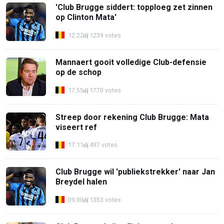
'Club Brugge siddert: topploeg zet zinnen
op Clinton Mata'
12:22
1239 votes
Mannaert gooit volledige Club-defensie
op de schop
17:55
1770 votes
Streep door rekening Club Brugge: Mata
viseert ref
17:11
497 votes
Club Brugge wil 'publiekstrekker' naar Jan
Breydel halen
09:00
1353 votes