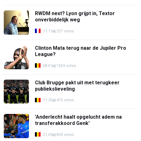
RWDM next? Lyon grijpt in, Textor
onverbiddelijk weg
11:11
237 votes
Clinton Mata terug naar de Jupiler Pro
League?
08:01
1359 votes
Club Brugge pakt uit met terugkeer
publiekslieveling
11:25
473 votes
'Anderlecht haalt opgelucht adem na
transferakkoord Genk'
21:09
850 votes