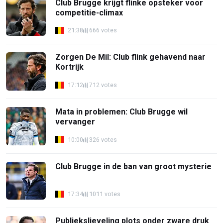
Club Brugge krijgt flinke opsteker voor
competitie-climax
21:38
666 votes
Zorgen De Mil: Club flink gehavend naar
Kortrijk
17:12
712 votes
Mata in problemen: Club Brugge wil
vervanger
10:00
326 votes
Club Brugge in de ban van groot mysterie
17:34
1011 votes
Publiekslieveling plots onder zware druk