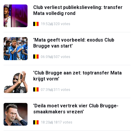
Club verliest publiekslieveling: transfer
Mata volledig rond
19:52
320 votes
'Mata geeft voorbeeld: exodus Club
Brugge van start'
06:09
507 votes
'Club Brugge aan zet: toptransfer Mata
krijgt vorm'
07:39
311 votes
'Deila moet vertrek vier Club Brugge-
smaakmakers vrezen'
18:20
1817 votes