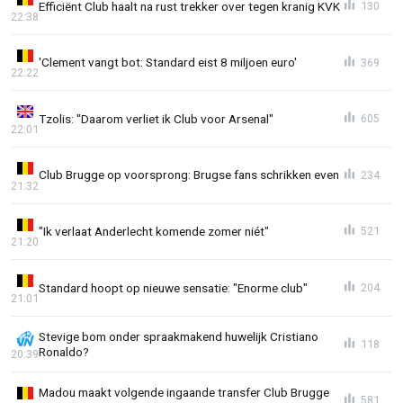
Efficiënt Club haalt na rust trekker over tegen kranig KVK
130
22:38
'Clement vangt bot: Standard eist 8 miljoen euro'
369
22:22
Tzolis: "Daarom verliet ik Club voor Arsenal"
605
22:01
Club Brugge op voorsprong: Brugse fans schrikken even
234
21:32
"Ik verlaat Anderlecht komende zomer niét"
521
21:20
Standard hoopt op nieuwe sensatie: "Enorme club"
204
21:01
Stevige bom onder spraakmakend huwelijk Cristiano
118
Ronaldo?
20:39
Madou maakt volgende ingaande transfer Club Brugge
581