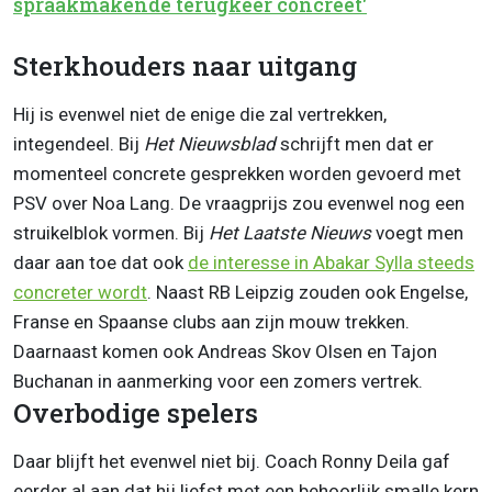
spraakmakende terugkeer concreet'
Sterkhouders naar uitgang
Hij is evenwel niet de enige die zal vertrekken,
integendeel. Bij
Het Nieuwsblad
schrijft men dat er
momenteel concrete gesprekken worden gevoerd met
PSV over Noa Lang. De vraagprijs zou evenwel nog een
struikelblok vormen. Bij
Het Laatste Nieuws
voegt men
daar aan toe dat ook
de interesse in Abakar Sylla steeds
concreter wordt
. Naast RB Leipzig zouden ook Engelse,
Franse en Spaanse clubs aan zijn mouw trekken.
Daarnaast komen ook Andreas Skov Olsen en Tajon
Buchanan in aanmerking voor een zomers vertrek.
Overbodige spelers
Daar blijft het evenwel niet bij. Coach Ronny Deila gaf
eerder al aan dat hij liefst met een behoorlijk smalle kern