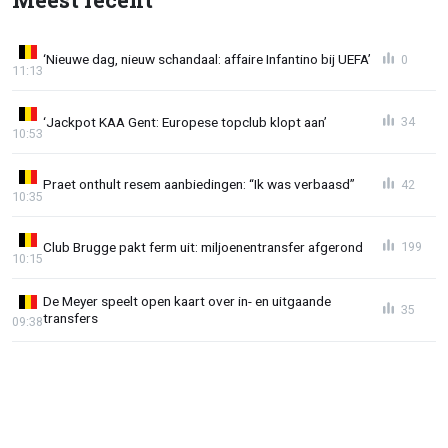
‘Nieuwe dag, nieuw schandaal: affaire Infantino bij UEFA’
0
11:13
‘Jackpot KAA Gent: Europese topclub klopt aan’
34
10:53
Praet onthult resem aanbiedingen: “Ik was verbaasd”
42
10:35
Club Brugge pakt ferm uit: miljoenentransfer afgerond
199
10:15
De Meyer speelt open kaart over in- en uitgaande
35
transfers
09:38