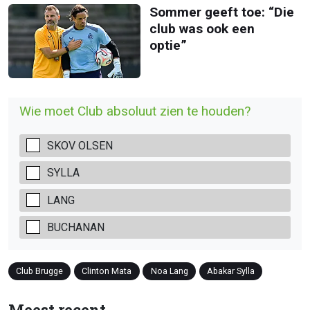
Sommer geeft toe: “Die
club was ook een
optie”
Wie moet Club absoluut zien te houden?
SKOV OLSEN
SYLLA
LANG
BUCHANAN
Club Brugge
Clinton Mata
Noa Lang
Abakar Sylla
Meest recent