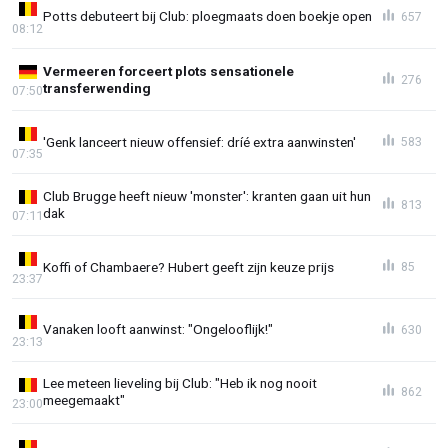
Potts debuteert bij Club: ploegmaats doen boekje open
657
08:12
Vermeeren forceert plots sensationele
276
transferwending
07:50
'Genk lanceert nieuw offensief: dríé extra aanwinsten'
583
07:35
Club Brugge heeft nieuw 'monster': kranten gaan uit hun
813
dak
07:11
Koffi of Chambaere? Hubert geeft zijn keuze prijs
85
23:37
Vanaken looft aanwinst: "Ongelooflijk!"
630
23:13
Lee meteen lieveling bij Club: "Heb ik nog nooit
862
meegemaakt"
23:00