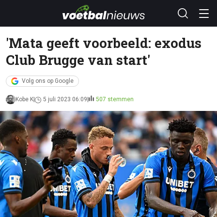
'Mata geeft voorbeeld: exodus
Club Brugge van start'
Volg ons op Google
Kobe K
5 juli 2023 06:09
507 stemmen