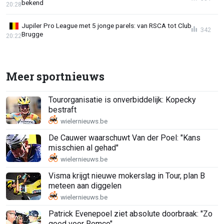
bekend
20:28
Jupiler Pro League met 5 jonge parels: van RSCA tot Club
342
Brugge
20:22
Meer sportnieuws
Tourorganisatie is onverbiddelijk: Kopecky
bestraft
De Cauwer waarschuwt Van der Poel: "Kans
misschien al gehad"
Visma krijgt nieuwe mokerslag in Tour, plan B
meteen aan diggelen
Patrick Evenepoel ziet absolute doorbraak: "Zo
goed voor Remco"