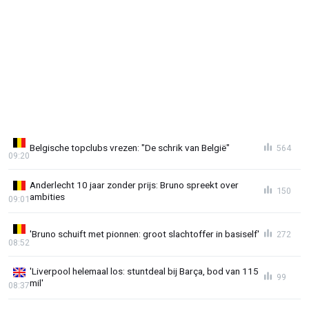
Belgische topclubs vrezen: "De schrik van België"
564
09:20
Anderlecht 10 jaar zonder prijs: Bruno spreekt over
150
ambities
09:01
'Bruno schuift met pionnen: groot slachtoffer in basiself'
272
08:52
'Liverpool helemaal los: stuntdeal bij Barça, bod van 115
99
mil'
08:37