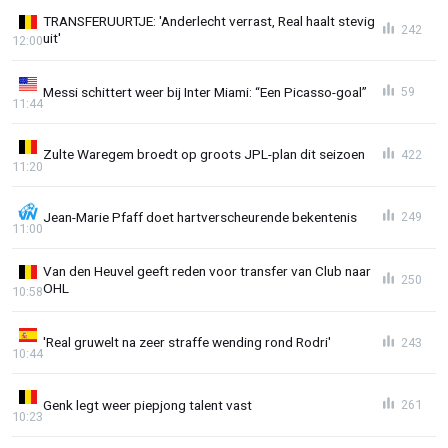
TRANSFERUURTJE: 'Anderlecht verrast, Real haalt stevig
242
uit'
12:00
Messi schittert weer bij Inter Miami: “Een Picasso-goal”
59
11:44
Zulte Waregem broedt op groots JPL-plan dit seizoen
422
11:20
Jean-Marie Pfaff doet hartverscheurende bekentenis
249
11:00
Van den Heuvel geeft reden voor transfer van Club naar
250
OHL
10:58
'Real gruwelt na zeer straffe wending rond Rodri'
243
10:44
Genk legt weer piepjong talent vast
261
10:23