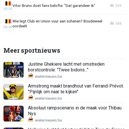
Vitor Bruno doet fans belofte: "Dat garandeer ik"
339
09:30
Wie legt Club en Union vuur aan schenen? Boudeweel
588
oordeelt
08:46
Meer sportnieuws
Justine Ghekiere lacht met omstreden
borstcontrole: "Twee bidons..."
Armstrong maakt brandhout van Ferrand-Prévot:
"Pijnlijk om naar te kijken"
Absoluut rampscenario in de maak voor Thibau
Nys