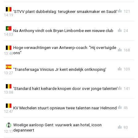
'STVV plant dubbelslag: terugkeer smaakmaker en Saudi'
121
14:19
Na Anthony vindt ook Bryan Limbombe een nieuwe club
24
14:03
Hoge verwachtingen van Antwerp-coach: "Hij overtuigde
168
ons"
13:48
'Transfersaga Vinicius Jr kent eindelijk ontknoping'
109
13:27
'Standard hakt keiharde knopen door over jonge talenten'
141
13:08
KV Mechelen stuurt opnieuw twee talenten naar Helmond
46
12:47
Woelige aanloop Gent: vuurwerk aan hotel, icoon
93
depanneert
12:17