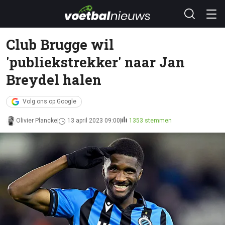
Club Brugge wil
'publiekstrekker' naar Jan
Breydel halen
Volg ons op Google
Olivier Plancke
13 april 2023 09:00
1353 stemmen