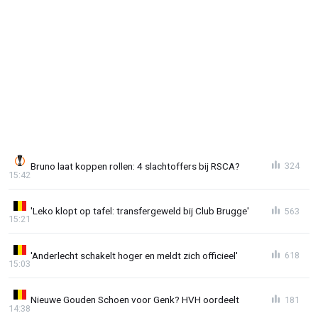
Bruno laat koppen rollen: 4 slachtoffers bij RSCA?
324
15:42
'Leko klopt op tafel: transfergeweld bij Club Brugge'
563
15:21
'Anderlecht schakelt hoger en meldt zich officieel'
618
15:03
Nieuwe Gouden Schoen voor Genk? HVH oordeelt
181
14:38