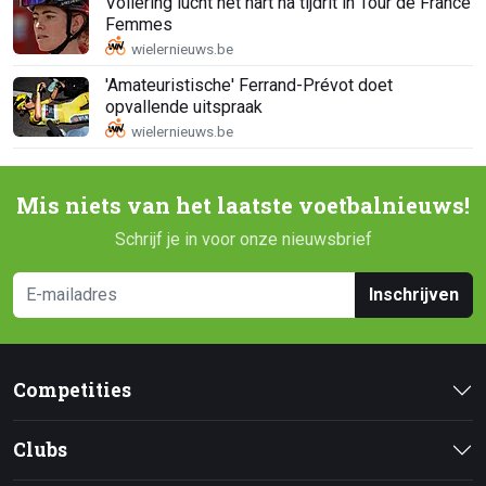
Vollering lucht het hart na tijdrit in Tour de France
Femmes
'Amateuristische' Ferrand-Prévot doet
opvallende uitspraak
Mis niets van het laatste voetbalnieuws!
Schrijf je in voor onze nieuwsbrief
Inschrijven
Competities
Clubs