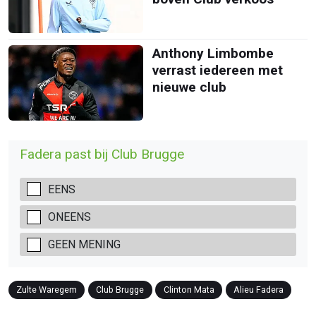
Anthony Limbombe
verrast iedereen met
nieuwe club
Fadera past bij Club Brugge
EENS
ONEENS
GEEN MENING
Zulte Waregem
Club Brugge
Clinton Mata
Alieu Fadera