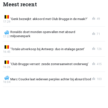
Meest recent
'Genk bezwijkt: akkoord met Club Brugge in de maak?'
49
17:29
Ronaldo doet monden openvallen met absurd
71
miljoenenpark
17:07
'Totale uitverkoop bij Antwerp: duo in etalage gezet'
126
16:45
'Club Brugge verrast: zesde zomeraanwinst onderweg'
415
16:26
Marc Coucke laat iedereen perplex achter bij absurd bod
103
16:04