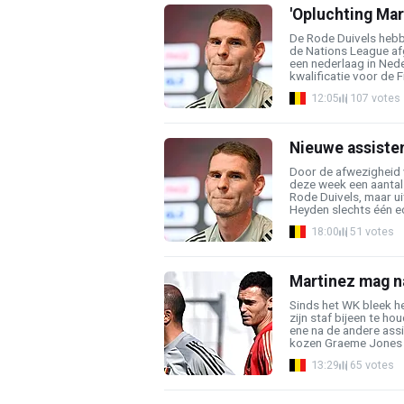
'Opluchting Mart
De Rode Duivels hebb
de Nations League af
een nederlaag in Ned
kwalificatie voor de Fi
12:05
107 votes
Nieuwe assisten
Door de afwezigheid 
deze week een aantal
Rode Duivels, maar ui
Heyden slechts één ec
18:00
51 votes
Martinez mag n
Sinds het WK bleek h
zijn staf bijeen te ho
ene na de andere assi
kozen Graeme Jones e
13:29
65 votes