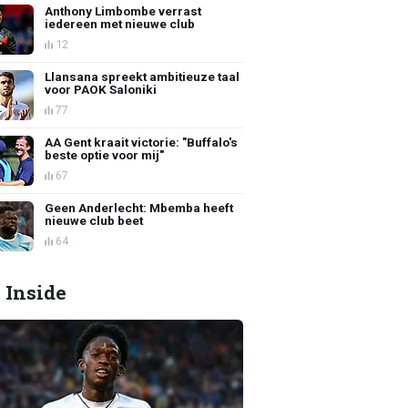
Anthony Limbombe verrast
iedereen met nieuwe club
12
Llansana spreekt ambitieuze taal
voor PAOK Saloniki
77
AA Gent kraait victorie: "Buffalo's
beste optie voor mij"
67
Geen Anderlecht: Mbemba heeft
nieuwe club beet
64
 Inside