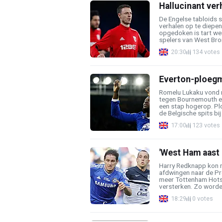
Hallucinant verh
De Engelse tabloids 
verhalen op te diepen
opgedoken is tart wer
spelers van West Bro
20:30
134 votes
Everton-ploegm
Romelu Lukaku vond m
tegen Bournemouth en 
een stap hogerop. Pl
de Belgische spits bij .
17:00
123 votes
'West Ham aast o
Harry Redknapp kon 
afdwingen naar de Pr
meer Tottenham Hotspu
versterken. Zo worden 
18:29
0 votes