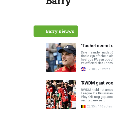
Barry
Barry nieuws
'Tuchel neemt 
Drie maanden nadat G
finale zijn afscheid 
heeft de FA een opv
ze officieel dat Thoma
12:10
75 votes
'RWDM gaat voor
RWDM hield het amper 
League. De Brusselaar
Play-Off nog gepasse
rechtstreekse ...
22:35
110 votes