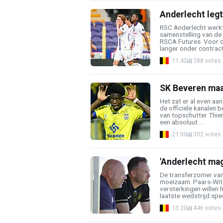
Anderlecht legt
RSC Anderlecht werkt
samenstelling van de
RSCA Futures. Voor d
langer onder contract 
11:42
288 votes
SK Beveren maa
Het zat er al even aan
de officiële kanalen 
van topschutter Thie
een absoluut ...
21:00
302 votes
'Anderlecht mag
De transferzomer van
moeizaam. Paars-Wit 
versterkingen willen
laatste wedstrijd spee
13:20
446 votes