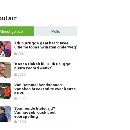
pulair
Meest gelezen
Polls
'Club Brugge gaat hard: twee
ultieme topaanwinsten onderweg'
2681
'Kassa rinkelt bij Club Brugge:
nieuw record wenkt'
2260
Van Bommel bondscoach:
Vanaken breekt stilte over keuze
KBVB
1709
Spannende titelstrijd?
Vanhaezebrouck doet
voorspelling
1604