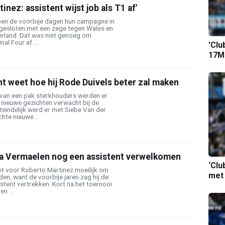
inez: assistent wijst job als T1 af'
en de voorbije dagen hun campagne in
gesloten met een zege tegen Wales en
erland. Dat was niet genoeg om
nal Four af ...
'Clu
17M-
t weet hoe hij Rode Duivels beter zal maken
van een pak sterkhouders werden er
 nieuwe gezichten verwacht bij de
teindelijk werd er met Siebe Van der
hte nieuwe ...
a Vermaelen nog een assistent verwelkomen
‘Clu
et voor Roberto Martinez moeilijk om
met
uden, want de voorbije jaren zag hij de
stent vertrekken. Kort na het toernooi
n ...