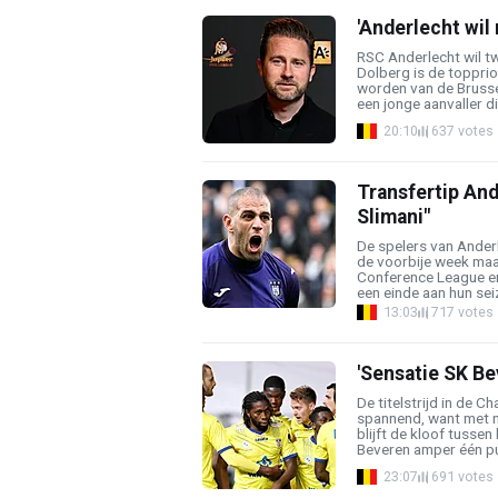
'Anderlecht wil
RSC Anderlecht wil t
Dolberg is de topprio
worden van de Brusse
een jonge aanvaller die
20:10
637 votes
Transfertip And
Slimani"
De spelers van Anderl
de voorbije week maa
Conference League en
een einde aan hun seiz
13:03
717 votes
'Sensatie SK Be
De titelstrijd in de C
spannend, want met 
blijft de kloof tusse
Beveren amper één pun
23:07
691 votes