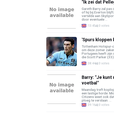
"Ik zei dat Pell
Gareth Barry zal pas 
of hij bij Everton blij
vertelde aan SkySports
door eventuele ...
13:45
0 votes
'Spurs kloppen 
Tottenham Hotspur-co
om deze zomer zaken 
Portugees heeft zijn 
die Scott Parker (33) 
08:44
0 votes
Barry: "Je kunt
voetbal"
Maandag treft koplop
een lastige horde. Mi
Citizens weet ook da
ploeg te verslaan. ...
09:16
0 votes