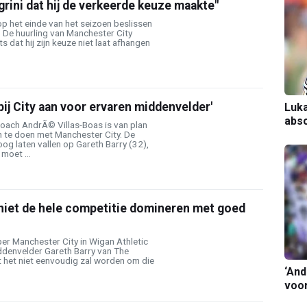
egrini dat hij de verkeerde keuze maakte"
op het einde van het seizoen beslissen
ft. De huurling van Manchester City
 dat hij zijn keuze niet laat afhangen
bij City aan voor ervaren middenvelder'
Luka
abso
ach AndrÃ© Villas-Boas is van plan
te doen met Manchester City. De
oog laten vallen op Gareth Barry (32),
moet ...
 niet de hele competitie domineren met goed
er Manchester City in Wigan Athletic
ddenvelder Gareth Barry van The
t het niet eenvoudig zal worden om die
‘And
voor