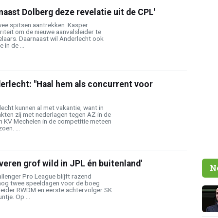
 naast Dolberg deze revelatie uit de CPL'
wee spitsen aantrekken. Kasper
riteit om de nieuwe aanvalsleider te
laars. Daarnaast wil Anderlecht ook
 in de ...
erlecht: "Haal hem als concurrent voor
echt kunnen al met vakantie, want in
kten zij met nederlagen tegen AZ in de
 KV Mechelen in de competitie meteen
oen. ...
veren grof wild in JPL én buitenland'
N
hallenger Pro League blijft razend
nog twee speeldagen voor de boeg
n leider RWDM en eerste achtervolger SK
tje. Op ...