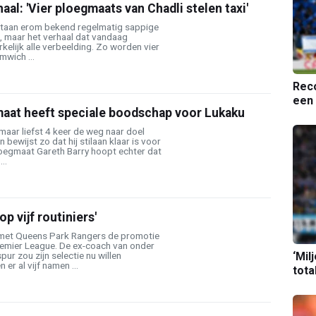
aal: 'Vier ploegmaats van Chadli stelen taxi'
staan erom bekend regelmatig sappige
, maar het verhaal dat vandaag
kelijk alle verbeelding. Zo worden vier
mwich ...
Reco
een 
aat heeft speciale boodschap voor Lukaku
aar liefst 4 keer de weg naar doel
bewijst zo dat hij stilaan klaar is voor
oegmaat Gareth Barry hoopt echter dat
..
p vijf routiniers'
met Queens Park Rangers de promotie
emier League. De ex-coach van onder
‘Mil
r zou zijn selectie nu willen
er al vijf namen ...
tota