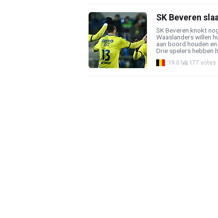
SK Beveren slaa
SK Beveren knokt nog
Waaslanders willen h
aan boord houden en d
Drie spelers hebben hu
19:01
177 votes