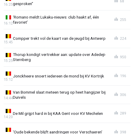
68
gesproken”
16:25
‘Romano meldt Lukaku-nieuws: club haakt af, één
255
favoriet’
16:12
Compper trekt vol de kaart van de jeugd bij Antwerp
224
15:45
Thorup kondigt vertrekker aan: update over Adedeji-
950
Sternberg
15:25
Jonckheere snoert iedereen de mond bij KV Kortrijk
196
15:12
Van Bommel slaat meteen terug op heet hangijzer bij
306
Duivels
14:44
De Mil grijpt hard in bij KAA Gent voor KV Mechelen
289
14:20
'Oude bekende blijft aandringen voor Verschaeren'
398