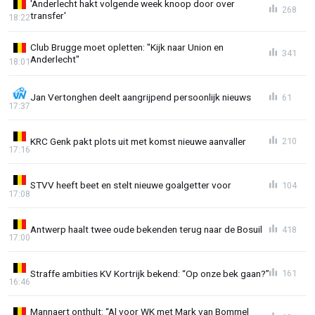
'Anderlecht hakt volgende week knoop door over
268
transfer'
18:22
Club Brugge moet opletten: "Kijk naar Union en
341
Anderlecht"
18:01
Jan Vertonghen deelt aangrijpend persoonlijk nieuws
61
17:37
KRC Genk pakt plots uit met komst nieuwe aanvaller
210
17:16
STVV heeft beet en stelt nieuwe goalgetter voor
104
17:08
Antwerp haalt twee oude bekenden terug naar de Bosuil
418
17:00
Straffe ambities KV Kortrijk bekend: “Op onze bek gaan?”
161
16:46
Mannaert onthult: “Al voor WK met Mark van Bommel