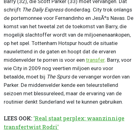
Barry (32), die Scott Parker (33) moet vervangen. Dat
schrijft
The Daily Express
donderdag. City trok onlangs
de portemonnee voor Fernandinho en JesÃºs Navas. De
komst van het tweetal zet de toekomst van Barry, die
mogelijk slachtoffer wordt van de miljoenenaankopen,
op het spel. Tottenham Hotspur houdt de situatie
nauwlettend in de gaten en hoopt dat de ervaren
middenvelder te porren is voor een
transfer
. Barry, voor
wie City in 2009 nog veertien miljoen euro voor
betaalde, moet bij
The Spurs
de vervanger worden van
Parker. De middenvelder kende een teleurstellend
seizoen met blessureleed, maar de ervaring van de
routinier denkt Sunderland wel te kunnen gebruiken.
LEES OOK:
'Real staat perplex: waanzinnige
transfertwist Rodri'