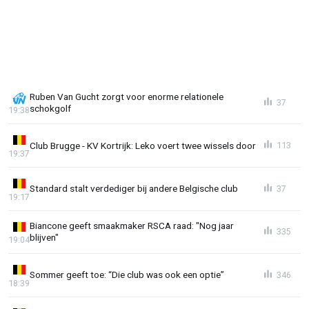
Ruben Van Gucht zorgt voor enorme relationele
37
schokgolf
19:38
Club Brugge - KV Kortrijk: Leko voert twee wissels door
113
19:37
Standard stalt verdediger bij andere Belgische club
37
19:17
Biancone geeft smaakmaker RSCA raad: "Nog jaar
335
blijven"
19:04
Sommer geeft toe: “Die club was ook een optie”
346
18:39