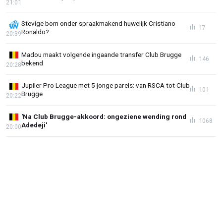
21:01
Stevige bom onder spraakmakend huwelijk Cristiano
17
Ronaldo?
20:39
Madou maakt volgende ingaande transfer Club Brugge
146
bekend
20:28
Jupiler Pro League met 5 jonge parels: van RSCA tot Club
101
Brugge
20:22
'Na Club Brugge-akkoord: ongeziene wending rond
1068
Adedeji'
20:00