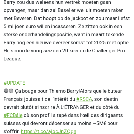
Barry zou dus weleens hun vertrek moeten gaan
opvangen, maar dan zal Basel er wel uit moeten raken
met Beveren. Dat hoopt op de jackpot en zou maar liefst
5 miljoen euro willen incasseren. Ze zitten ook in een
sterke onderhandelingspositie, want in maart tekende
Barry nog een nieuwe overeenkomst tot 2025 met optie.
Hij scoorde vorig seizoen 20 keer in de Challenger Pro
League.
#UPDATE
🔵🟡 Ça bouge pour Thierno Barry!Alors que le buteur
Français jouissait de l’intérêt du
#RSCA
, son destin
devrait plutôt s’inscrire À L’ÉTRANGER et du côté du
#FCBâle
où son profil a tapé dans l’œil des dirigeants
suisses qui devront dépenser au moins ~5M€ pour
s’offrir.
https://t.co/ajocJnZQqn