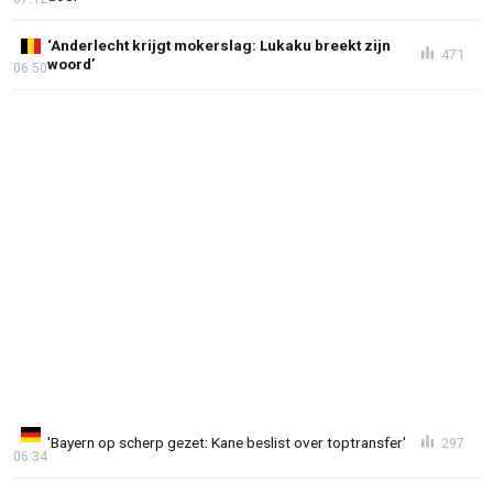
‘Anderlecht krijgt mokerslag: Lukaku breekt zijn
471
woord’
06:50
'Bayern op scherp gezet: Kane beslist over toptransfer'
297
06:34