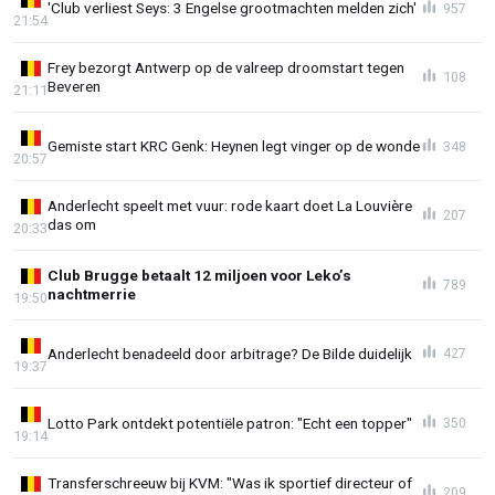
'Club verliest Seys: 3 Engelse grootmachten melden zich'
957
21:54
Frey bezorgt Antwerp op de valreep droomstart tegen
108
Beveren
21:11
Gemiste start KRC Genk: Heynen legt vinger op de wonde
348
20:57
Anderlecht speelt met vuur: rode kaart doet La Louvière
207
das om
20:33
Club Brugge betaalt 12 miljoen voor Leko’s
789
nachtmerrie
19:50
Anderlecht benadeeld door arbitrage? De Bilde duidelijk
427
19:37
Lotto Park ontdekt potentiële patron: "Echt een topper"
350
19:14
Transferschreeuw bij KVM: "Was ik sportief directeur of
209