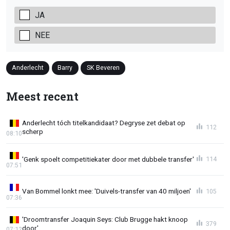
JA
NEE
Anderlecht
Barry
SK Beveren
Meest recent
Anderlecht tóch titelkandidaat? Degryse zet debat op
112
scherp
08:10
'Genk spoelt competitiekater door met dubbele transfer'
114
07:51
Van Bommel lonkt mee: 'Duivels-transfer van 40 miljoen'
105
07:36
'Droomtransfer Joaquin Seys: Club Brugge hakt knoop
379
door'
07:12