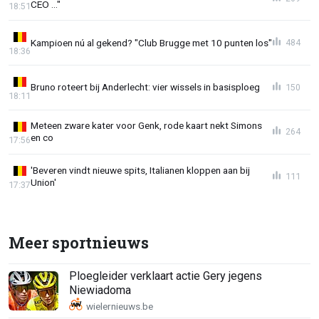
CEO ..."
18:51
Kampioen nú al gekend? "Club Brugge met 10 punten los"
484
18:36
Bruno roteert bij Anderlecht: vier wissels in basisploeg
150
18:11
Meteen zware kater voor Genk, rode kaart nekt Simons
264
en co
17:56
'Beveren vindt nieuwe spits, Italianen kloppen aan bij
111
Union'
17:37
Meer sportnieuws
Ploegleider verklaart actie Gery jegens
Niewiadoma