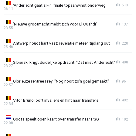
'Anderlecht gaat all-in: finale topaanwinst onderweg'
513
06:11
'Nieuwe grootmacht meldt zich voor El Ouahdi'
137
23:55
Antwerp houdt hart vast: revelatie meteen tijdlang out
220
23:46
Sibierski krijgt duidelijke opdracht: "Dat mist Anderlecht"
408
23:27
Glorieuze rentree Frey: "Nog nooit zo'n goal gemaakt"
96
22:57
Vitor Bruno looft invallers en hint naar transfers
492
22:34
Godts speelt open kaart over transfer naar PSG
102
22:08