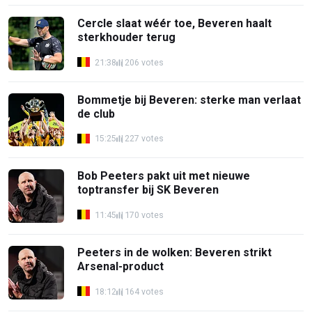
Cercle slaat wéér toe, Beveren haalt
sterkhouder terug
21:38
206 votes
Bommetje bij Beveren: sterke man verlaat
de club
15:25
227 votes
Bob Peeters pakt uit met nieuwe
toptransfer bij SK Beveren
11:45
170 votes
Peeters in de wolken: Beveren strikt
Arsenal-product
18:12
164 votes