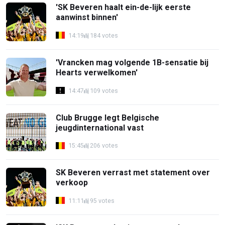
'SK Beveren haalt ein-de-lijk eerste
aanwinst binnen'
14:19
184 votes
'Vrancken mag volgende 1B-sensatie bij
Hearts verwelkomen'
14:47
109 votes
Club Brugge legt Belgische
jeugdinternational vast
15:45
206 votes
SK Beveren verrast met statement over
verkoop
11:11
95 votes