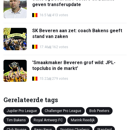
geven transferupdate
16:51
413 votes
SK Beveren aan zet: coach Bakens geeft
stand van zaken
17:46
162 votes
'Smaakmaker Beveren grof wild: JPL-
topclubs in de markt'
15:22
279 votes
Gerelateerde tags
Jupiler Pro League
Challenger Pro League
Bob Peeters
Tim Bakens
Royal Antwerp FC
Marink Reedijk
Club Brugge
Beau Reus
Sporting Charleroi
Standard