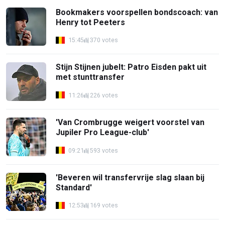
Bookmakers voorspellen bondscoach: van
Henry tot Peeters
15:45
370 votes
Stijn Stijnen jubelt: Patro Eisden pakt uit
met stunttransfer
11:26
226 votes
'Van Crombrugge weigert voorstel van
Jupiler Pro League-club'
09:21
593 votes
'Beveren wil transfervrije slag slaan bij
Standard'
12:53
169 votes