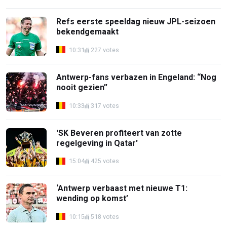
Refs eerste speeldag nieuw JPL-seizoen
bekendgemaakt
10:31
227 votes
Antwerp-fans verbazen in Engeland: “Nog
nooit gezien”
10:33
317 votes
'SK Beveren profiteert van zotte
regelgeving in Qatar'
15:04
425 votes
‘Antwerp verbaast met nieuwe T1:
wending op komst’
10:15
518 votes