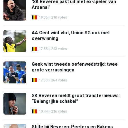
'SK Beveren pakt uit met ex-speler van
Arsenal'
19:06
210 votes
AA Gent wint vlot, Union SG ook met
overwinning
17:55
243 votes
Genk wint tweede oefenwedstrijd: twee
grote verrassingen
17:50
264 votes
SK Beveren meldt groot transfernieuws:
“Belangrijke schakel”
10:44
216 votes
Stilte bij Beveren: Peeters en Bakens