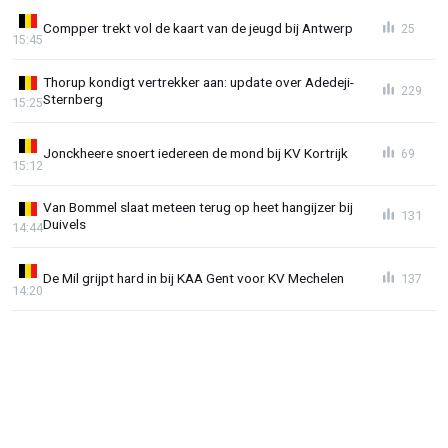
Compper trekt vol de kaart van de jeugd bij Antwerp
25
15:45
Thorup kondigt vertrekker aan: update over Adedeji-
229
Sternberg
15:25
Jonckheere snoert iedereen de mond bij KV Kortrijk
69
15:12
Van Bommel slaat meteen terug op heet hangijzer bij
131
Duivels
14:44
De Mil grijpt hard in bij KAA Gent voor KV Mechelen
137
14:20