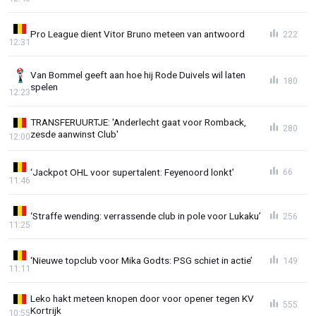
Pro League dient Vitor Bruno meteen van antwoord
222
12:31
Van Bommel geeft aan hoe hij Rode Duivels wil laten
180
spelen
12:23
TRANSFERUURTJE: 'Anderlecht gaat voor Romback,
280
zesde aanwinst Club'
12:00
‘Jackpot OHL voor supertalent: Feyenoord lonkt’
66
11:46
‘Straffe wending: verrassende club in pole voor Lukaku’
256
11:25
‘Nieuwe topclub voor Mika Godts: PSG schiet in actie’
149
11:11
Leko hakt meteen knopen door voor opener tegen KV
555
Kortrijk
10:55