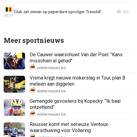
'Club zet zinnen op peperdure opvolger Tresoldi'
556
08:29
Meer sportnieuws
De Cauwer waarschuwt Van der Poel: "Kans
misschien al gehad"
Visma krijgt nieuwe mokerslag in Tour, plan B
meteen aan diggelen
Gemengde gevoelens bij Kopecky: "Ik baal
ontzettend"
Reusser komt met serieuze Ventoux-
waarschuwing voor Vollering