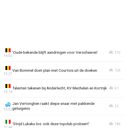
'Oude bekende blijft aandringen voor Verschaeren'
215
14:02
Van Bommel doet plan met Courtois uit de doeken
126
13:27
Talenten tekenen bij Anderlecht, KV Mechelen en Kortrijk
61
13:14
Jan Vertonghen raakt diepe snaar met pakkende
22
getuigenis
13:02
'Strijd Lukaku los: ook deze topclub probeert'
186
12:48