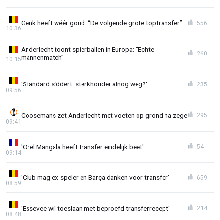
Genk heeft wéér goud: “De volgende grote toptransfer”
556
10:36
Anderlecht toont spierballen in Europa: “Echte
260
mannenmatch”
10:15
'Standard siddert: sterkhouder alnog weg?'
235
09:56
Coosemans zet Anderlecht met voeten op grond na zege
295
09:41
'Orel Mangala heeft transfer eindelijk beet'
54
09:14
'Club mag ex-speler én Barça danken voor transfer'
659
08:59
'Essevee wil toeslaan met beproefd transferrecept'
214
08:48