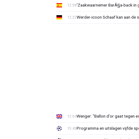
'Zaakwaarnemer BarÃ§a-back in g
12:58
Werder-icoon Schaaf kan aan de sl
12:32
Wenger: "Ballon d'or gaat tegen es
12:04
Programma en uitslagen vijfde s
15:43