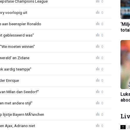
oepsfase Champions League
0
ry voorlopig uit
0
‘Mil
e aan beenspier Ronaldo
0
tota
niet geblesseerd was"
0
: "We moeten winnen"
0
 wereld' en Zidane
0
ok aardig teampje"
0
der Enrique
0
 van Milan dan Seedorf"
0
Luka
abso
 met andere stijl"
0
Li
p lijstje Bayern MÃ¼nchen
0
en Ajax, Adriano niet
0
U