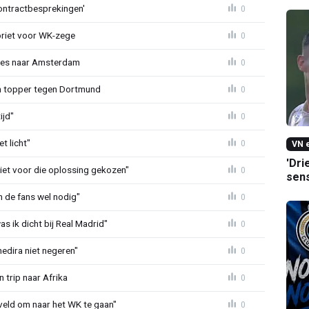
contractbesprekingen'
0
voriet voor WK-zege
0
lves naar Amsterdam
0
n topper tegen Dortmund
0
ijd"
0
t licht"
0
VN e
'Dri
 niet voor die oplossing gekozen"
0
sens
 de fans wel nodig"
0
as ik dicht bij Real Madrid"
0
edira niet negeren"
0
 trip naar Afrika
0
 veld om naar het WK te gaan"
0