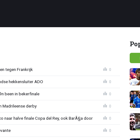
Po
en tegen Frankrijk
0
andse hekkensluiter ADO
0
 been in bekerfinale
0
n Madrileense derby
0
co naar halve finale Copa del Rey, ook BarÃ§a door
0
evante
0