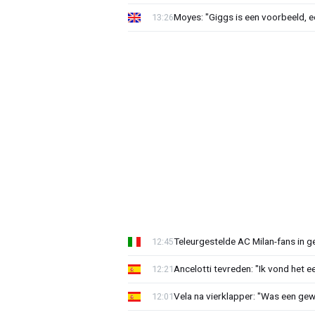
Moyes: "Giggs is een voorbeeld, ee
13:26
Teleurgestelde AC Milan-fans in g
12:45
Ancelotti tevreden: "Ik vond het 
12:21
Vela na vierklapper: "Was een ge
12:01