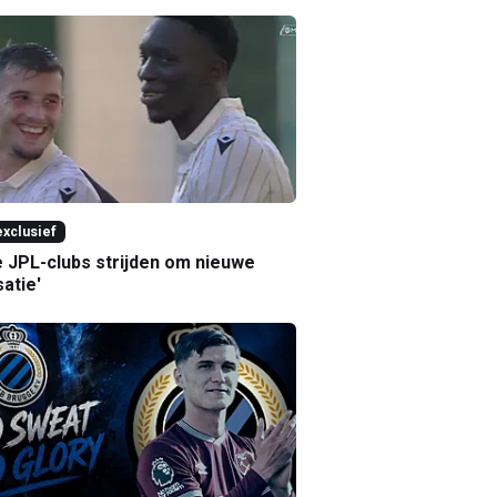
xclusief
e JPL-clubs strijden om nieuwe
atie'