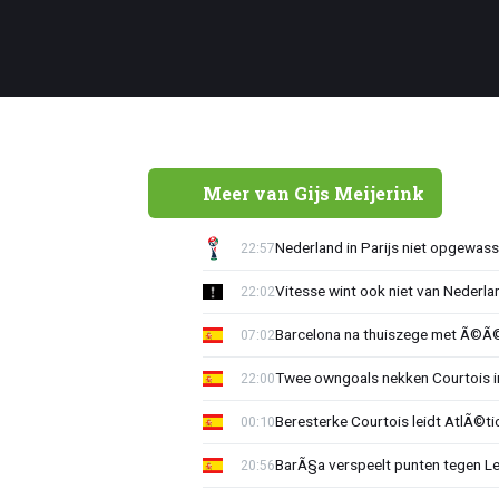
Meer van Gijs Meijerink
Nederland in Parijs niet opgewass
22:57
Vitesse wint ook niet van Nederl
22:02
Barcelona na thuiszege met Ã©Ã©n
07:02
Twee owngoals nekken Courtois i
22:00
Beresterke Courtois leidt AtlÃ©ti
00:10
BarÃ§a verspeelt punten tegen L
20:56