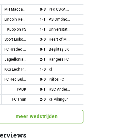
MH Maccabi Tel Aviv
0-3
PFK CSKA Sofia
Lincoln Red Imps FC
1-1
AS Omónoia Leukosías
Kuopion PS
1-1
Universitatea Craiova CS
Sport Lisboa e Benfica
3-0
Heart of Midlothian FC
FC Hradec Králové
0-1
Beşiktaş JK
Jagiellonia Białystok
2-1
Rangers FC
KKS Lech Poznań
1-0
KÍ
FC Red Bull Salzburg
0-0
Páfos FC
PAOK
0-1
RSC Anderlecht
FC Thun
2-0
KF Víkingur
meer wedstrijden
terviews