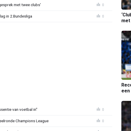
esprek met twee clubs'
0
‘Clu
ag in 2.Bundesliga
0
met
Reco
een 
sentie van voetbal in"
0
peelronde Champions League
0