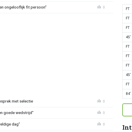
n ongelooflijk fit persoon"
0
FT
FT
FT
45'
FT
FT
FT
45'
FT
84'
esprek met selectie
0
een goede wedstrijd"
0
weldige dag"
0
In