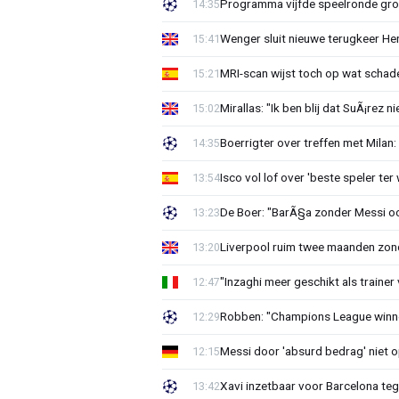
Programma vijfde speelronde gr
14:35
Wenger sluit nieuwe terugkeer Hen
15:41
MRI-scan wijst toch op wat schad
15:21
Mirallas: "Ik ben blij dat SuÃ¡rez 
15:02
Boerrigter over treffen met Milan
14:35
Isco vol lof over 'beste speler ter
13:54
De Boer: "BarÃ§a zonder Messi o
13:23
Liverpool ruim twee maanden zon
13:20
"Inzaghi meer geschikt als trainer
12:47
Robben: "Champions League winnen
12:29
Messi door 'absurd bedrag' niet o
12:15
Xavi inzetbaar voor Barcelona teg
13:42