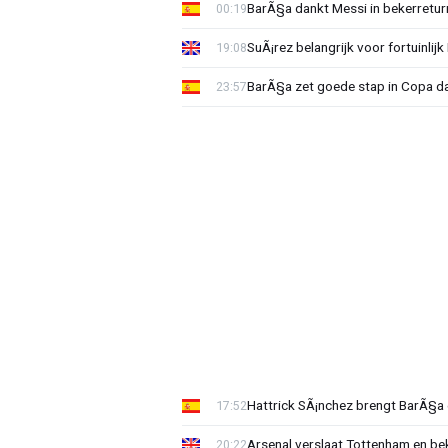
BarÃ§a dankt Messi in bekerreturn
00:19
SuÃ¡rez belangrijk voor fortuinlijk
19:08
BarÃ§a zet goede stap in Copa da
23:57
Hattrick SÃ¡nchez brengt BarÃ§a 
17:52
Arsenal verslaat Tottenham en bek
20:22