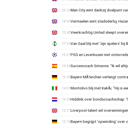
Man City wint dankzij doelpunt va
20:23
Vermaelen wint stadsderby, Hazar
18:06
Veerkrachtig United sleept overwi
15:43
Van Gaal blij met 'zijn spelers' bi
17:54
PSG en Leverkusen niet ontevred
15:01
Succescoach Simeone: "Ik wil alti
10:58
Bayern MÃ¼nchen verlengt contract
15:41
Montolivo blij met KakÃ¡: "Hij is 
14:07
Hiddink over bondscoachschap: "
13:39
Liverpool-talent wil overwinninge
13:21
Bayern begrijpt 'opwinding' over 
13:10