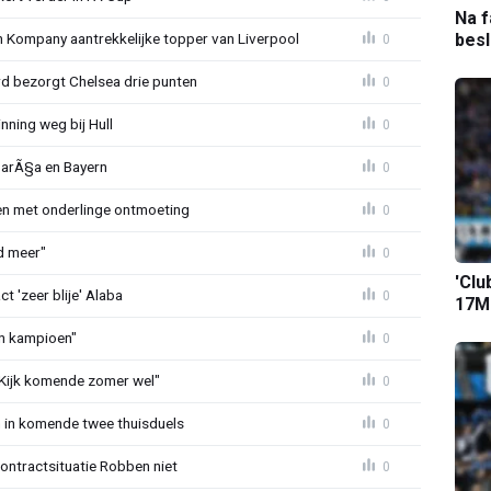
Na f
bes
n Kompany aantrekkelijke topper van Liverpool
0
d bezorgt Chelsea drie punten
0
nning weg bij Hull
0
j BarÃ§a en Bayern
0
en met onderlinge ontmoeting
0
jd meer"
0
'Clu
 'zeer blije' Alaba
0
17M-
een kampioen"
0
Kijk komende zomer wel"
0
n in komende twee thuisduels
0
contractsituatie Robben niet
0