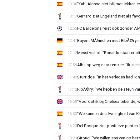
'Xabi Alonso niet blij met lekken 
13:30
Gerrard ziet Engeland niet als fa
13:17
FC Barcelona reist ook zonder A
12:55
Bayern MÃ¼nchen mist RibÃ©ry i
12:47
Messi vol lof: "Ronaldo staat er alt
12:12
Alba op weg naar rentree: "Ik zie he
17:59
Sturridge: "In het verleden had ik
17:42
RibÃ©ry: "We hebben de steun van
17:12
"Voordat ik bij Chelsea tekende, w
16:58
"We kunnen de afwezigheid van Kh
16:33
Del Bosque ziet positieve punten in
16:23
Giroud: "We willen sterven op het
13:21