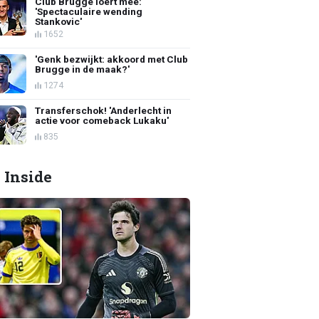
Club Brugge loert mee:
'Spectaculaire wending
Stankovic'
1652
'Genk bezwijkt: akkoord met Club
Brugge in de maak?'
1274
Transferschok! 'Anderlecht in
actie voor comeback Lukaku'
835
 Inside