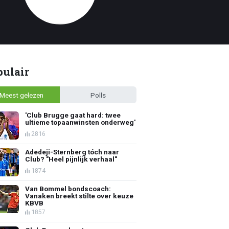
pulair
Meest gelezen
Polls
'Club Brugge gaat hard: twee
ultieme topaanwinsten onderweg'
2816
Adedeji-Sternberg tóch naar
Club? "Heel pijnlijk verhaal"
1874
Van Bommel bondscoach:
Vanaken breekt stilte over keuze
KBVB
1857