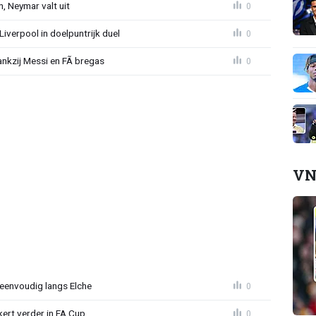
, Neymar valt uit
0
 Liverpool in doelpuntrijk duel
0
nkzij Messi en FÃ bregas
0
VN
eenvoudig langs Elche
0
ert verder in FA Cup
0