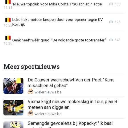
‘Nieuwe topclub voor Mika Godts: PSG schiet in actie’
163
11:11
Leko hakt meteen knopen door voor opener tegen KV
625
Kortrijk
10:55
Genk heeft wéér goud: “De volgende grote toptransfer”
648
10:36
Meer sportnieuws
De Cauwer waarschuwt Van der Poel: "Kans
misschien al gehad"
Visma krijgt nieuwe mokerslag in Tour, plan B
meteen aan diggelen
Gemengde gevoelens bij Kopecky: "Ik baal