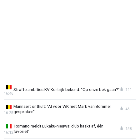
Straffe ambities KV Kortrijk bekend: “Op onze bek gaan?”
111
16:46
Mannaert onthult: “Al voor WK met Mark van Bommel
46
gesproken”
16:25
‘Romano meldt Lukaku-nieuws: club haakt af, één
158
favoriet’
16:12