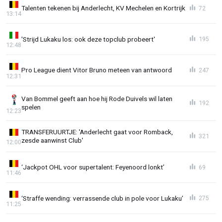
Talenten tekenen bij Anderlecht, KV Mechelen en Kortrijk
72
13:14
'Strijd Lukaku los: ook deze topclub probeert'
195
12:48
Pro League dient Vitor Bruno meteen van antwoord
247
12:31
Van Bommel geeft aan hoe hij Rode Duivels wil laten
192
spelen
12:23
TRANSFERUURTJE: 'Anderlecht gaat voor Romback,
321
zesde aanwinst Club'
12:00
‘Jackpot OHL voor supertalent: Feyenoord lonkt’
69
11:46
‘Straffe wending: verrassende club in pole voor Lukaku’
275
11:25