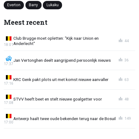
Everton
Barry
Lukaku
Meest recent
Club Brugge moet opletten: "Kijk naar Union en
44
Anderlecht"
18:01
Jan Vertonghen deelt aangrijpend persoonlijk nieuws
36
17:37
KRC Genk pakt plots uit met komst nieuwe aanvaller
63
17:16
STVV heeft beet en stelt nieuwe goalgetter voor
48
17:08
Antwerp haalt twee oude bekenden terug naar de Bosuil
149
17:00