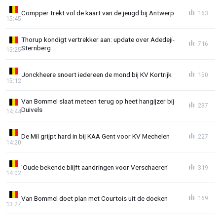
Compper trekt vol de kaart van de jeugd bij Antwerp
163
15:45
Thorup kondigt vertrekker aan: update over Adedeji-
716
Sternberg
15:25
Jonckheere snoert iedereen de mond bij KV Kortrijk
150
15:12
Van Bommel slaat meteen terug op heet hangijzer bij
237
Duivels
14:44
De Mil grijpt hard in bij KAA Gent voor KV Mechelen
227
14:20
'Oude bekende blijft aandringen voor Verschaeren'
319
14:02
Van Bommel doet plan met Courtois uit de doeken
169
13:27