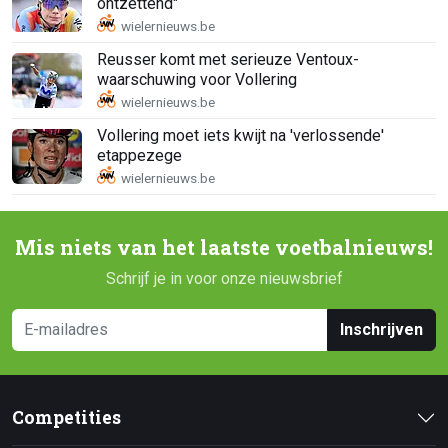
ontzettend"
Reusser komt met serieuze Ventoux-
waarschuwing voor Vollering
Vollering moet iets kwijt na 'verlossende'
etappezege
Mis niets van het laatste voetbalnieuws!
Schrijf je in voor onze nieuwsbrief
Inschrijven
Competities