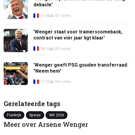
debacle'
11:45
157 votes
'Wenger staat voor trainerscomeback,
contract van vier jaar ligt klaar'
08:16
297 votes
'Wenger geeft PSG gouden transferraad:
"Neem hem"
11:25
169 votes
Gerelateerde tags
Frankrijk
Spanje
WK 2026
Meer over Arsene Wenger