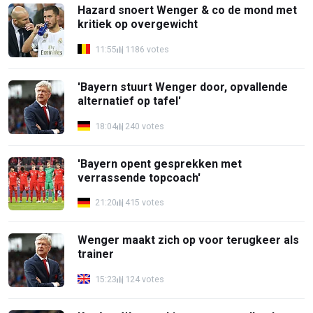
Hazard snoert Wenger & co de mond met
kritiek op overgewicht
11:55
1186 votes
'Bayern stuurt Wenger door, opvallende
alternatief op tafel'
18:04
240 votes
'Bayern opent gesprekken met
verrassende topcoach'
21:20
415 votes
Wenger maakt zich op voor terugkeer als
trainer
15:23
124 votes