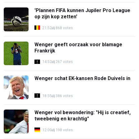
'Plannen FIFA kunnen Jupiler Pro League
op zijn kop zetten'
21:52
868 votes
Wenger geeft oorzaak voor blamage
Frankrijk
14:52
267 votes
Wenger schat EK-kansen Rode Duivels in
18:55
386 votes
Wenger vol bewondering: "Hij is creatief,
tweebenig en krachtig"
12:00
198 votes