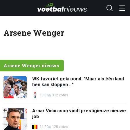
Arsene Wenger
Arsene Wenger nieuws
WK-favoriet gekroond: "Maar als één land
hen kan kloppen ..."
18:51
312 votes
Arnar Vidarsson vindt prestigieuze nieuwe
job
21:20
120 votes