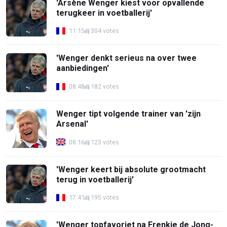
'Arsène Wenger kiest voor opvallende
terugkeer in voetballerij'
11:15
304 votes
'Wenger denkt serieus na over twee
aanbiedingen'
08:48
182 votes
Wenger tipt volgende trainer van 'zijn
Arsenal'
08:16
123 votes
'Wenger keert bij absolute grootmacht
terug in voetballerij'
17:41
195 votes
'Wenger topfavoriet na Frenkie de Jong-