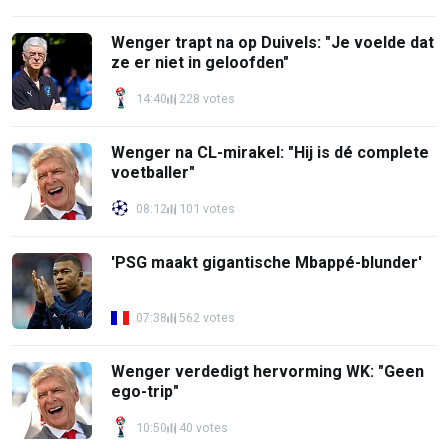
Wenger trapt na op Duivels: "Je voelde dat
ze er niet in geloofden"
14:40
228 votes
Wenger na CL-mirakel: "Hij is dé complete
voetballer"
08:12
101 votes
'PSG maakt gigantische Mbappé-blunder'
07:38
562 votes
Wenger verdedigt hervorming WK: "Geen
ego-trip"
10:50
40 votes