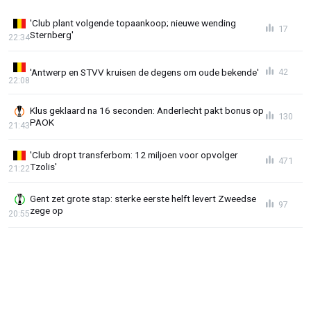
'Club plant volgende topaankoop; nieuwe wending
17
Sternberg'
22:34
'Antwerp en STVV kruisen de degens om oude bekende'
42
22:08
Klus geklaard na 16 seconden: Anderlecht pakt bonus op
130
PAOK
21:43
'Club dropt transferbom: 12 miljoen voor opvolger
471
Tzolis'
21:22
Gent zet grote stap: sterke eerste helft levert Zweedse
97
zege op
20:55