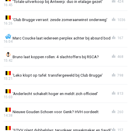
'Totale uitverkoop bij Antwerp: duo in etalage gezet'
424
16:45
'Club Brugge verrast: zesde zomeraanwinst onderweg'
1036
16:26
Marc Coucke laat iedereen perplex achter bij absurd bod
167
16:04
Bruno laat koppen rollen: 4 slachtoffers bij RSCA?
468
15:42
'Leko klopt op tafel: transfergeweld bij Club Brugge'
798
15:21
'Anderlecht schakelt hoger en meldt zich officieel'
813
15:03
Nieuwe Gouden Schoen voor Genk? HVH oordeelt
260
14:38
'STVV plant dubbelslag: terugkeer smaakmaker en Saudi'
157