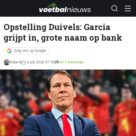
Opstelling Duivels: Garcia
grijpt in, grote naam op bank
Volg ons op Google
Kobe K
6 juli 2026 07:35
817 stemmen