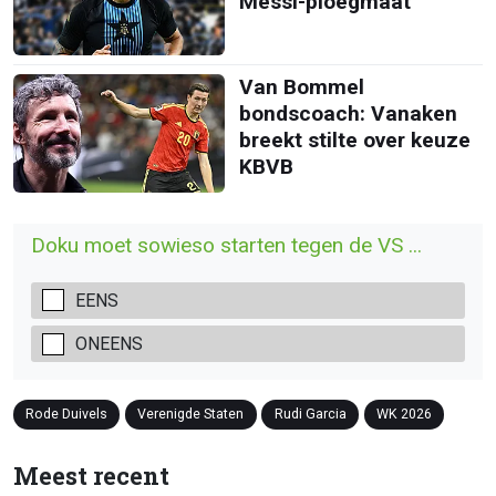
Messi-ploegmaat’
Van Bommel
bondscoach: Vanaken
breekt stilte over keuze
KBVB
Doku moet sowieso starten tegen de VS ...
EENS
ONEENS
Rode Duivels
Verenigde Staten
Rudi Garcia
WK 2026
Meest recent