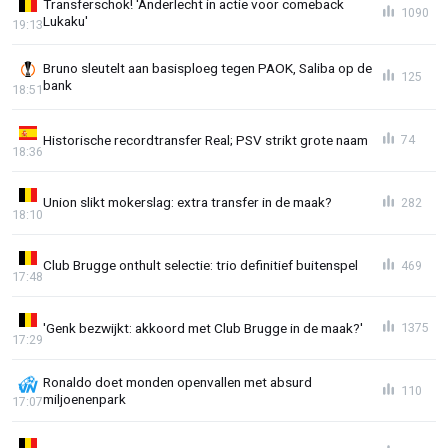
Transferschok! 'Anderlecht in actie voor comeback
1090
Lukaku'
19:13
Bruno sleutelt aan basisploeg tegen PAOK, Saliba op de
125
bank
18:51
Historische recordtransfer Real; PSV strikt grote naam
74
18:36
Union slikt mokerslag: extra transfer in de maak?
282
18:10
Club Brugge onthult selectie: trio definitief buitenspel
469
17:48
'Genk bezwijkt: akkoord met Club Brugge in de maak?'
1375
17:29
Ronaldo doet monden openvallen met absurd
110
miljoenenpark
17:07