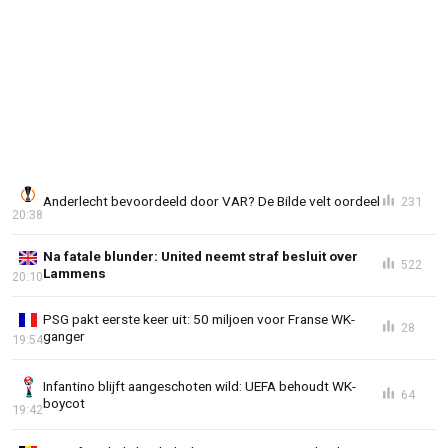
Anderlecht bevoordeeld door VAR? De Bilde velt oordeel
231
20:38
Na fatale blunder: United neemt straf besluit over
522
Lammens
20:10
PSG pakt eerste keer uit: 50 miljoen voor Franse WK-
28
ganger
19:54
Infantino blijft aangeschoten wild: UEFA behoudt WK-
64
boycot
19:42