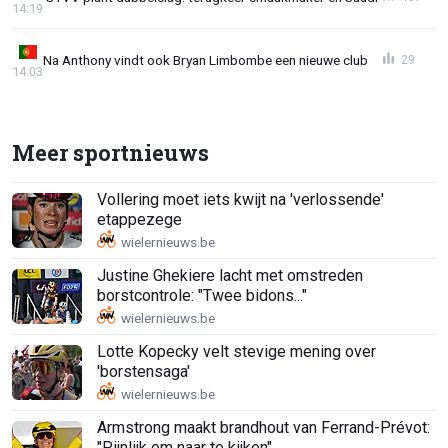
14:19
Na Anthony vindt ook Bryan Limbombe een nieuwe club
29
14:03
Meer sportnieuws
Vollering moet iets kwijt na 'verlossende'
etappezege
Justine Ghekiere lacht met omstreden
borstcontrole: "Twee bidons..."
Lotte Kopecky velt stevige mening over
'borstensaga'
Armstrong maakt brandhout van Ferrand-Prévot:
"Pijnlijk om naar te kijken"