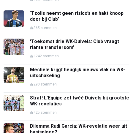
‘Tzolis neemt geen risico’s en hakt knoop
door bij Club’
365 stemmen
'Toekomst drie WK-Duivels: Club vraagt
riante transfersom'
1242 stemmen
Mechele krijgt heuglijk nieuws vlak na WK-
uitschakeling
290 stemmen
Straf! L'Equipe zet twéé Duivels bij grootste
WK-revelaties
425 stemmen
Dilemma Rudi Garcia: WK-revelatie weer uit
basisploeg?