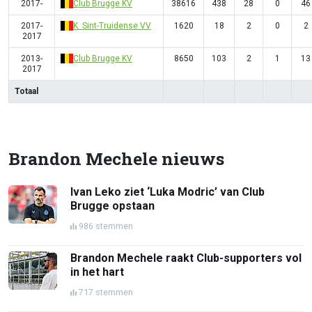
2017-
Club Brugge KV
38616
438
28
0
46
2017-
K. Sint-Truidense VV
1620
18
2
0
2
2017
2013-
Club Brugge KV
8650
103
2
1
13
2017
Totaal
Brandon Mechele nieuws
Ivan Leko ziet ‘Luka Modric’ van Club
Brugge opstaan
986 stemmen
Brandon Mechele raakt Club-supporters vol
in het hart
717 stemmen