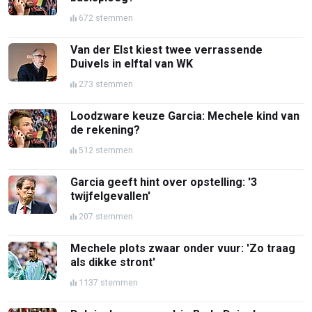
672 stemmen
Van der Elst kiest twee verrassende
Duivels in elftal van WK
273 stemmen
Loodzware keuze Garcia: Mechele kind van
de rekening?
512 stemmen
Garcia geeft hint over opstelling: '3
twijfelgevallen'
207 stemmen
Mechele plots zwaar onder vuur: 'Zo traag
als dikke stront'
1137 stemmen