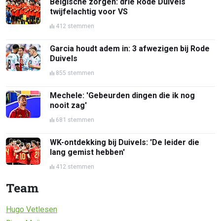
Belgische zorgen: drie Rode Duivels
twijfelachtig voor VS
412 stemmen
Garcia houdt adem in: 3 afwezigen bij Rode
Duivels
855 stemmen
Mechele: 'Gebeurden dingen die ik nog
nooit zag'
681 stemmen
WK-ontdekking bij Duivels: 'De leider die
lang gemist hebben'
412 stemmen
Team
Hugo Vetlesen