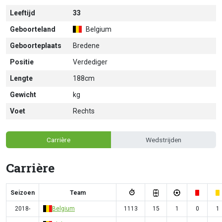
Leeftijd
33
Geboorteland
Belgium
Geboorteplaats
Bredene
Positie
Verdediger
Lengte
188cm
Gewicht
kg
Voet
Rechts
Carrière
Wedstrijden
Carrière
Seizoen
Team
2018-
Belgium
1113
15
1
0
1