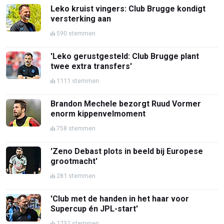
Leko kruist vingers: Club Brugge kondigt
versterking aan
590 stemmen
'Leko gerustgesteld: Club Brugge plant
twee extra transfers'
1111 stemmen
Brandon Mechele bezorgt Ruud Vormer
enorm kippenvelmoment
758 stemmen
'Zeno Debast plots in beeld bij Europese
grootmacht'
281 stemmen
'Club met de handen in het haar voor
Supercup én JPL-start'
1231 stemmen