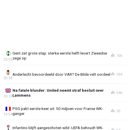
Gent zet grote stap: sterke eerste helft levert Zweedse
106
zege op
20:55
Anderlecht bevoordeeld door VAR? De Bilde velt oordeel
266
20:38
Na fatale blunder: United neemt straf besluit over
546
Lammens
20:10
PSG pakt eerste keer uit: 50 miljoen voor Franse WK-
30
ganger
19:54
Infantino blijft aangeschoten wild: UEFA behoudt WK-