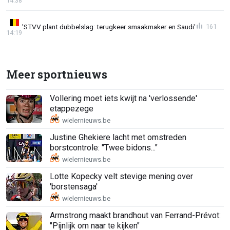
14:38
'STVV plant dubbelslag: terugkeer smaakmaker en Saudi'
161
14:19
Meer sportnieuws
Vollering moet iets kwijt na 'verlossende'
etappezege
Justine Ghekiere lacht met omstreden
borstcontrole: "Twee bidons..."
Lotte Kopecky velt stevige mening over
'borstensaga'
Armstrong maakt brandhout van Ferrand-Prévot:
"Pijnlijk om naar te kijken"