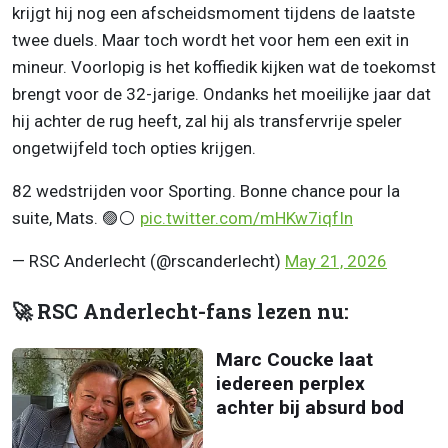
krijgt hij nog een afscheidsmoment tijdens de laatste
twee duels. Maar toch wordt het voor hem een exit in
mineur. Voorlopig is het koffiedik kijken wat de toekomst
brengt voor de 32-jarige. Ondanks het moeilijke jaar dat
hij achter de rug heeft, zal hij als transfervrije speler
ongetwijfeld toch opties krijgen.
82 wedstrijden voor Sporting. Bonne chance pour la
suite, Mats. 🟣⚪️
pic.twitter.com/mHKw7iqfIn
— RSC Anderlecht (@rscanderlecht)
May 21, 2026
🚀 RSC Anderlecht-fans lezen nu:
Marc Coucke laat
iedereen perplex
achter bij absurd bod