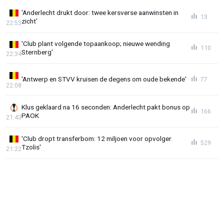
'Anderlecht drukt door: twee kersverse aanwinsten in
13
zicht'
22:53
'Club plant volgende topaankoop; nieuwe wending
110
Sternberg'
22:34
'Antwerp en STVV kruisen de degens om oude bekende'
77
22:08
Klus geklaard na 16 seconden: Anderlecht pakt bonus op
166
PAOK
21:43
'Club dropt transferbom: 12 miljoen voor opvolger
529
Tzolis'
21:22