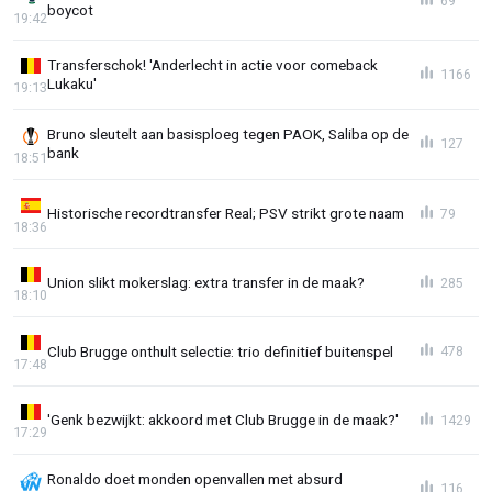
69
boycot
19:42
Transferschok! 'Anderlecht in actie voor comeback
1166
Lukaku'
19:13
Bruno sleutelt aan basisploeg tegen PAOK, Saliba op de
127
bank
18:51
Historische recordtransfer Real; PSV strikt grote naam
79
18:36
Union slikt mokerslag: extra transfer in de maak?
285
18:10
Club Brugge onthult selectie: trio definitief buitenspel
478
17:48
'Genk bezwijkt: akkoord met Club Brugge in de maak?'
1429
17:29
Ronaldo doet monden openvallen met absurd
116