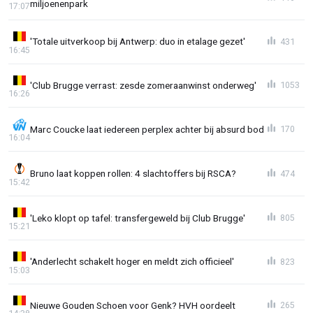
miljoenenpark
17:07
'Totale uitverkoop bij Antwerp: duo in etalage gezet'
431
16:45
'Club Brugge verrast: zesde zomeraanwinst onderweg'
1053
16:26
Marc Coucke laat iedereen perplex achter bij absurd bod
170
16:04
Bruno laat koppen rollen: 4 slachtoffers bij RSCA?
474
15:42
'Leko klopt op tafel: transfergeweld bij Club Brugge'
805
15:21
'Anderlecht schakelt hoger en meldt zich officieel'
823
15:03
Nieuwe Gouden Schoen voor Genk? HVH oordeelt
265