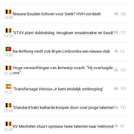
Nieuwe Gouden Schoen voor Genk? HVH oordeelt
180
14:38
'STVV plant dubbelslag: terugkeer smaakmaker en Saudi'
121
14:19
Na Anthony vindt ook Bryan Limbombe een nieuwe club
24
14:03
Hoge verwachtingen van Antwerp-coach: "Hij overtuigde
167
ons"
13:48
'Transfersaga Vinicius Jr kent eindelijk ontknoping'
109
13:27
'Standard hakt keiharde knopen door over jonge talenten'
141
13:08
KV Mechelen stuurt opnieuw twee talenten naar Helmond
46
12:47