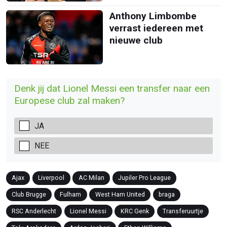
Anthony Limbombe
verrast iedereen met
nieuwe club
Denk jij dat Lionel Messi een transfer naar een
Europese club zal maken?
JA
NEE
Ajax
Liverpool
AC Milan
Jupiler Pro League
Club Brugge
Fulham
West Ham United
braga
RSC Anderlecht
Lionel Messi
KRC Genk
Transferuurtje