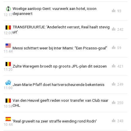
Woelige aanloop Gent: vuurwerk aan hotel, icoon
93
depanneert
12:17
TRANSFERUURTJE: 'Anderlecht verrast, Real haalt stevig
242
uit'
12:00
Messi schittert weer bij Inter Miami: “Een Picasso-goal”
59
11:44
Zulte Waregem broedt op groots JPL-plan dit seizoen
421
11:20
Jean-Marie Pfaff doet hartverscheurende bekentenis
249
11:00
Van den Heuvel geeft reden voor transfer van Club naar
250
OHL
10:58
'Real gruwelt na zeer straffe wending rond Rodri'
243
10:44