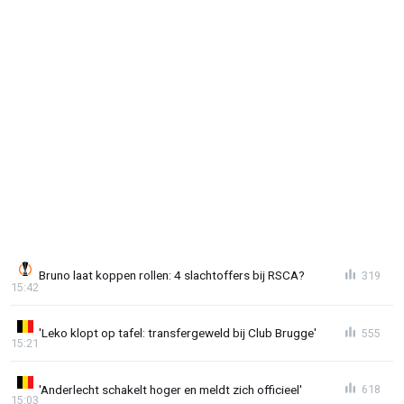
Bruno laat koppen rollen: 4 slachtoffers bij RSCA?
319
15:42
'Leko klopt op tafel: transfergeweld bij Club Brugge'
555
15:21
'Anderlecht schakelt hoger en meldt zich officieel'
618
15:03