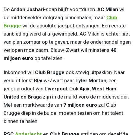
De
Ardon Jashari
-soap blijft voortduren.
AC Milan
wil
de middenvelder dolgraag binnenhalen, maar
Club
Brugge
wil de absolute jackpot ontvangen. Een eerste
aanbieding werd al afgewimpeld. AC Milan is echter niet
van plan zomaar op te geven, maar de onderhandelingen
verlopen moeizaam. Blauw-Zwart wil minstens
40
miljoen euro
op tafel zien.
Inkomend wil
Club Brugge
ook stevig uitpakken. Naar
verluidt lonkt Blauw-Zwart naar
Tyler Morton
, een
jeugdproduct van
Liverpool
. Ook
Ajax, West Ham
United en Braga
zijn in de markt voro de middenvelder.
Met een marktwaarde van
7 miljoen euro
zal Club
Brugge diep in de buidel moeten testen om het talent
binnen te halen.
RSC
Anderlecht
en
Club Brugge
strijden om dezelfde