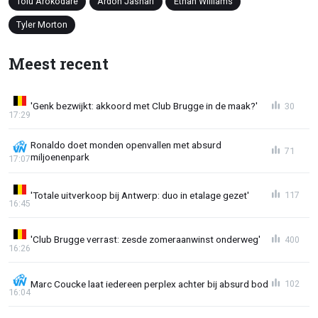
Tolu Arokodare
Ardon Jashari
Ethan Williams
Tyler Morton
Meest recent
'Genk bezwijkt: akkoord met Club Brugge in de maak?'
30
17:29
Ronaldo doet monden openvallen met absurd
71
miljoenenpark
17:07
'Totale uitverkoop bij Antwerp: duo in etalage gezet'
117
16:45
'Club Brugge verrast: zesde zomeraanwinst onderweg'
400
16:26
Marc Coucke laat iedereen perplex achter bij absurd bod
102
16:04