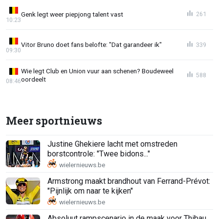
Genk legt weer piepjong talent vast
261
10:23
Vitor Bruno doet fans belofte: "Dat garandeer ik"
339
09:30
Wie legt Club en Union vuur aan schenen? Boudeweel
588
oordeelt
08:46
Meer sportnieuws
Justine Ghekiere lacht met omstreden
borstcontrole: "Twee bidons..."
Armstrong maakt brandhout van Ferrand-Prévot:
"Pijnlijk om naar te kijken"
Absoluut rampscenario in de maak voor Thibau