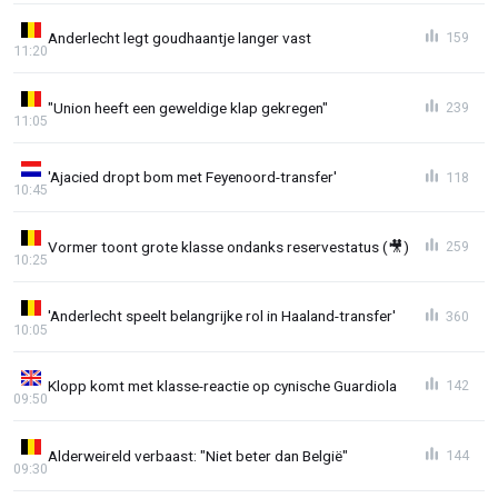
Anderlecht legt goudhaantje langer vast
159
11:20
"Union heeft een geweldige klap gekregen"
239
11:05
'Ajacied dropt bom met Feyenoord-transfer'
118
10:45
Vormer toont grote klasse ondanks reservestatus (🎥)
259
10:25
'Anderlecht speelt belangrijke rol in Haaland-transfer'
360
10:05
Klopp komt met klasse-reactie op cynische Guardiola
142
09:50
Alderweireld verbaast: "Niet beter dan België"
144
09:30