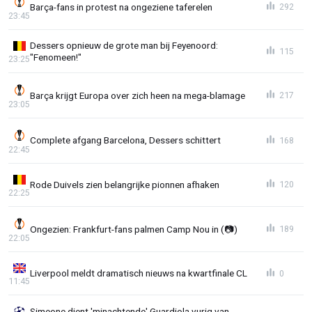
Barça-fans in protest na ongeziene taferelen
292
23:45
Dessers opnieuw de grote man bij Feyenoord:
115
"Fenomeen!"
23:25
Barça krijgt Europa over zich heen na mega-blamage
217
23:05
Complete afgang Barcelona, Dessers schittert
168
22:45
Rode Duivels zien belangrijke pionnen afhaken
120
22:25
Ongezien: Frankfurt-fans palmen Camp Nou in (📷)
189
22:05
Liverpool meldt dramatisch nieuws na kwartfinale CL
0
11:45
Simeone dient 'minachtende' Guardiola vurig van