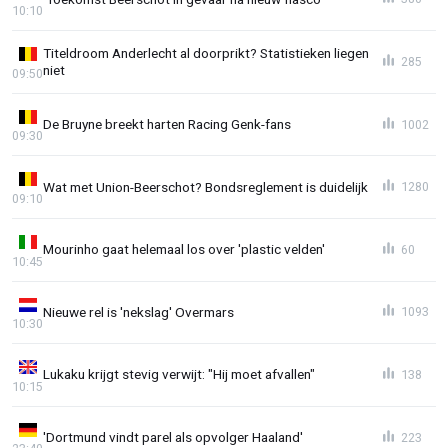
10:10
Titeldroom Anderlecht al doorprikt? Statistieken liegen
285
niet
09:50
De Bruyne breekt harten Racing Genk-fans
1002
09:30
Wat met Union-Beerschot? Bondsreglement is duidelijk
1280
09:10
Mourinho gaat helemaal los over 'plastic velden'
60
10:45
Nieuwe rel is 'nekslag' Overmars
1093
10:30
Lukaku krijgt stevig verwijt: "Hij moet afvallen"
138
10:15
'Dortmund vindt parel als opvolger Haaland'
223