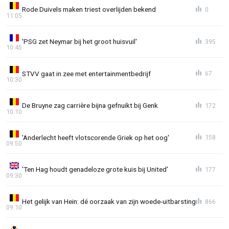
Rode Duivels maken triest overlijden bekend
0
11:05
'PSG zet Neymar bij het groot huisvuil'
395
10:45
STVV gaat in zee met entertainmentbedrijf
67
10:30
De Bruyne zag carrière bijna gefnuikt bij Genk
172
10:10
'Anderlecht heeft vlotscorende Griek op het oog'
158
09:50
'Ten Hag houdt genadeloze grote kuis bij United'
177
09:30
Het gelijk van Hein: dé oorzaak van zijn woede-uitbarsting
866
09:10