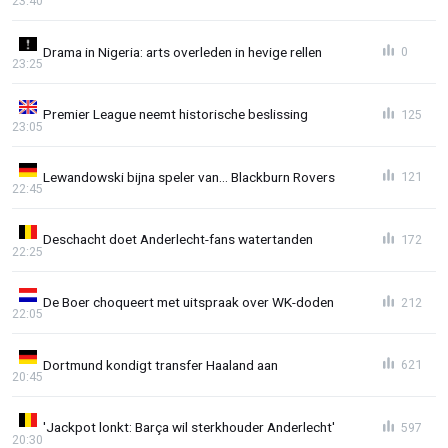
23:40
Drama in Nigeria: arts overleden in hevige rellen
0
23:25
Premier League neemt historische beslissing
125
23:05
Lewandowski bijna speler van… Blackburn Rovers
121
22:45
Deschacht doet Anderlecht-fans watertanden
172
22:25
De Boer choqueert met uitspraak over WK-doden
212
22:05
Dortmund kondigt transfer Haaland aan
621
20:45
'Jackpot lonkt: Barça wil sterkhouder Anderlecht'
597
20:30