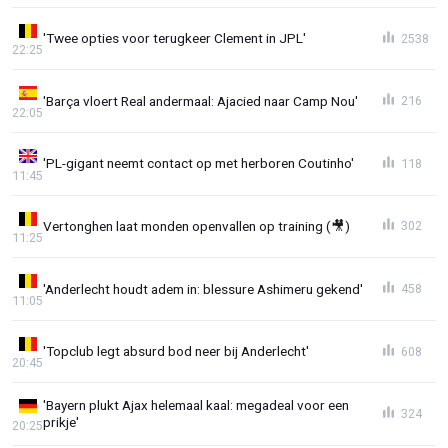
'Twee opties voor terugkeer Clement in JPL'
2538
22:25
'Barça vloert Real andermaal: Ajacied naar Camp Nou'
216
22:05
'PL-gigant neemt contact op met herboren Coutinho'
118
11:45
Vertonghen laat monden openvallen op training (🎥)
302
11:25
'Anderlecht houdt adem in: blessure Ashimeru gekend'
458
11:05
'Topclub legt absurd bod neer bij Anderlecht'
608
20:45
'Bayern plukt Ajax helemaal kaal: megadeal voor een
324
prikje'
20:25