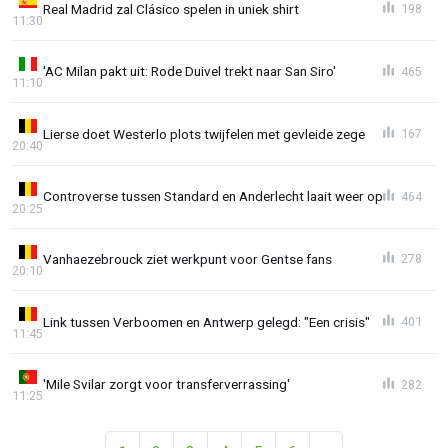
Real Madrid zal Clásico spelen in uniek shirt
198
11:30
'AC Milan pakt uit: Rode Duivel trekt naar San Siro'
465
11:10
Lierse doet Westerlo plots twijfelen met gevleide zege
167
20:40
Controverse tussen Standard en Anderlecht laait weer op
464
20:25
Vanhaezebrouck ziet werkpunt voor Gentse fans
278
20:10
Link tussen Verboomen en Antwerp gelegd: "Een crisis"
401
11:45
'Mile Svilar zorgt voor transferverrassing'
282
11:25