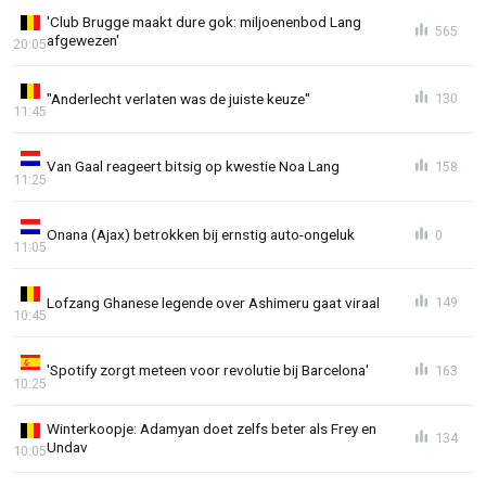
'Club Brugge maakt dure gok: miljoenenbod Lang
565
afgewezen'
20:05
"Anderlecht verlaten was de juiste keuze"
130
11:45
Van Gaal reageert bitsig op kwestie Noa Lang
158
11:25
Onana (Ajax) betrokken bij ernstig auto-ongeluk
0
11:05
Lofzang Ghanese legende over Ashimeru gaat viraal
149
10:45
'Spotify zorgt meteen voor revolutie bij Barcelona'
163
10:25
Winterkoopje: Adamyan doet zelfs beter als Frey en
134
Undav
10:05