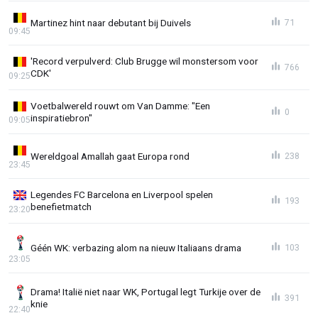
Martinez hint naar debutant bij Duivels
71
09:45
'Record verpulverd: Club Brugge wil monstersom voor
766
CDK'
09:25
Voetbalwereld rouwt om Van Damme: "Een
0
inspiratiebron"
09:05
Wereldgoal Amallah gaat Europa rond
238
23:45
Legendes FC Barcelona en Liverpool spelen
193
benefietmatch
23:20
Géén WK: verbazing alom na nieuw Italiaans drama
103
23:05
Drama! Italië niet naar WK, Portugal legt Turkije over de
391
knie
22:40