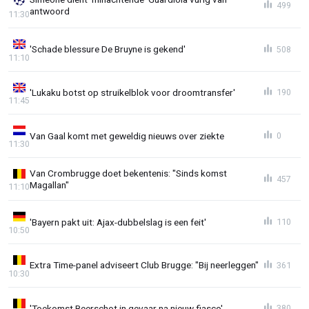
499
antwoord
11:30
'Schade blessure De Bruyne is gekend'
508
11:10
'Lukaku botst op struikelblok voor droomtransfer'
190
11:45
Van Gaal komt met geweldig nieuws over ziekte
0
11:30
Van Crombrugge doet bekentenis: "Sinds komst
457
Magallan"
11:10
'Bayern pakt uit: Ajax-dubbelslag is een feit'
110
10:50
Extra Time-panel adviseert Club Brugge: "Bij neerleggen"
361
10:30
'Toekomst Beerschot in gevaar na nieuw fiasco'
380