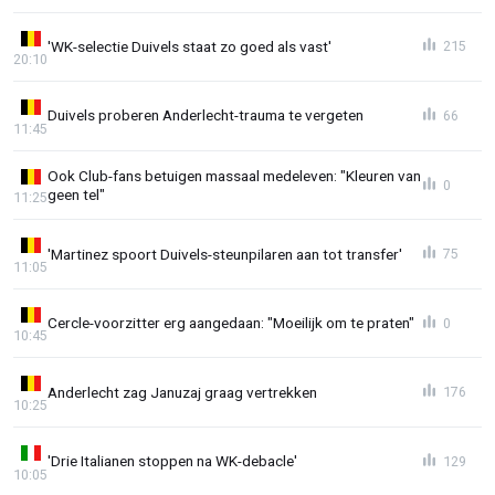
'WK-selectie Duivels staat zo goed als vast'
215
20:10
Duivels proberen Anderlecht-trauma te vergeten
66
11:45
Ook Club-fans betuigen massaal medeleven: "Kleuren van
0
geen tel"
11:25
'Martinez spoort Duivels-steunpilaren aan tot transfer'
75
11:05
Cercle-voorzitter erg aangedaan: "Moeilijk om te praten"
0
10:45
Anderlecht zag Januzaj graag vertrekken
176
10:25
'Drie Italianen stoppen na WK-debacle'
129
10:05