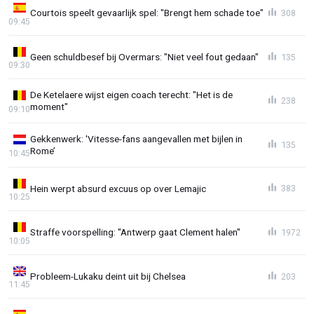
Courtois speelt gevaarlijk spel: "Brengt hem schade toe"
308
09:45
Geen schuldbesef bij Overmars: "Niet veel fout gedaan"
135
09:30
De Ketelaere wijst eigen coach terecht: "Het is de
238
moment"
09:10
Gekkenwerk: 'Vitesse-fans aangevallen met bijlen in
135
Rome’
10:45
Hein werpt absurd excuus op over Lemajic
383
10:25
Straffe voorspelling: "Antwerp gaat Clement halen"
1972
10:05
Probleem-Lukaku deint uit bij Chelsea
203
11:45