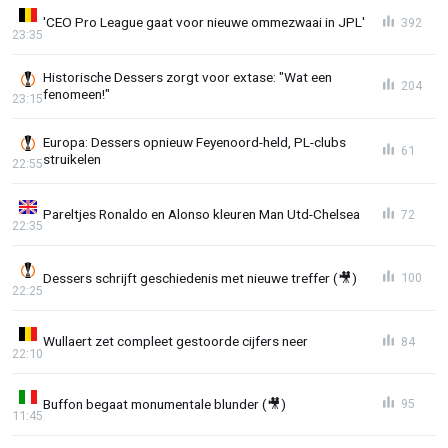
'CEO Pro League gaat voor nieuwe ommezwaai in JPL'
392
23:35
Historische Dessers zorgt voor extase: "Wat een
204
fenomeen!"
23:15
Europa: Dessers opnieuw Feyenoord-held, PL-clubs
61
struikelen
22:55
Pareltjes Ronaldo en Alonso kleuren Man Utd-Chelsea
72
22:35
Dessers schrijft geschiedenis met nieuwe treffer (🎥)
100
22:25
Wullaert zet compleet gestoorde cijfers neer
84
22:10
Buffon begaat monumentale blunder (🎥)
95
11:45