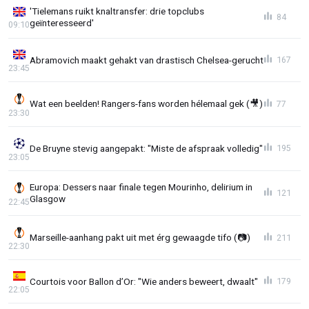
'Tielemans ruikt knaltransfer: drie topclubs
84
geïnteresseerd'
09:10
Abramovich maakt gehakt van drastisch Chelsea-gerucht
167
23:45
Wat een beelden! Rangers-fans worden hélemaal gek (🎥)
77
23:30
De Bruyne stevig aangepakt: "Miste de afspraak volledig"
195
23:05
Europa: Dessers naar finale tegen Mourinho, delirium in
121
Glasgow
22:45
Marseille-aanhang pakt uit met érg gewaagde tifo (📷)
211
22:30
Courtois voor Ballon d’Or: "Wie anders beweert, dwaalt"
179
22:05