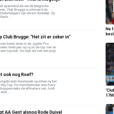
heel spannend als we de Belgische
en. Club Brugge is uiteraard de
titeluitdagers zijn alvast duidelijk. Zij
aats. ...
Na f
bes
 Club Brugge: "Het zit er zeker in"
oen beter doen in de Jupiler Pro
elen twee jaar op rij uit de top vier en
 een topclub. De club wil ook een prijs
nt ook nog Roef?
uitgebreide feestweek opzitten na het
Croky Cup. De matchwinnaar was Davy
fschoppenreeks de elfmeters van Josh
'Clu
wist ...
17M-
gt AA Gent alsnog Rode Duivel