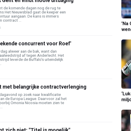
A Gent en vindt mooie uitdaging'
ent de komende dagen nog de rug te
ns Het Nieuwsblad gaat de keeper een
ontuur aangaan. De kans is immers
 contract ...
'Na 
s
wend
bekende concurrent voor Roef'
dag alweer aan de bak, want dan
aalwedstrijd af tegen Anderlecht. Het
trijd leverde de Buffalo's uiteindelijk
.
t met belangrijke contractverlenging
‘Luk
agavond op zoek naar kwalificatie
an de Europa League. Daarvoor zal het
milj
voorbij Omonia Nicosia moeten zien te
..
 zich niet: "Titel is mogelijk"