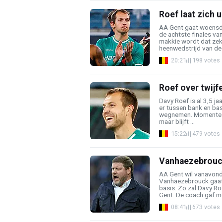
Roef laat zich u
AA Gent gaat woensd
de achtste finales v
makkie wordt dat zeke
heenwedstrijd van de p
20:21
198 votes
Roef over twijfe
Davy Roef is al 3,5 j
er tussen bank en bas
wegnemen. Momenteel i
maar blijft ...
15:22
479 votes
Vanhaezebrouck 
AA Gent wil vanavond 
Vanhaezebrouck gaat 
basis. Zo zal Davy Roe
Gent. De coach gaf me
08:41
673 votes