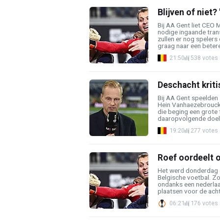
Blijven of niet
Bij AA Gent liet CEO 
nodige ingaande tran
zullen er nog spelers 
graag naar een betere 
21:50
538 votes
Deschacht kritis
Bij AA Gent speelden
Hein Vanhaezebrouck 
die beging een grote 
daaropvolgende doelp
19:20
277 votes
Roef oordeelt 
Het werd donderdag 
Belgische voetbal. Z
ondanks een nederlaa
plaatsen voor de achts
06:21
176 votes