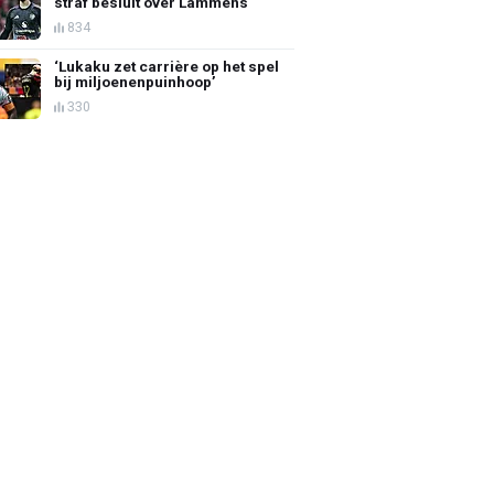
straf besluit over Lammens
834
‘Lukaku zet carrière op het spel
bij miljoenenpuinhoop’
330