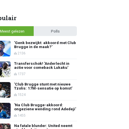
pulair
Meest gelezen
Polls
'Genk bezwijkt: akkoord met Club
Brugge in de maak?'
2136
Transferschok! 'Anderlecht in
actie voor comeback Lukaku'
1737
'Club Brugge stunt met nieuwe
Tzolis: 17M-sensatie op komst'
1524
'Na Club Brugge-akkoord:
ongeziene wending rond Adedeji'
1455
Na fatale blunder: United neemt