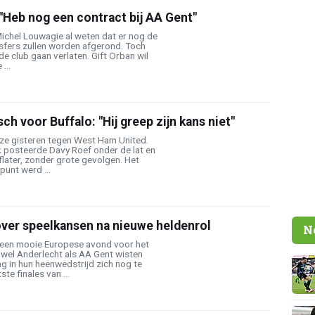
? "Heb nog een contract bij AA Gent"
Michel Louwagie al weten dat er nog de
sfers zullen worden afgerond. Toch
de club gaan verlaten. Gift Orban wil
...
ch voor Buffalo: "Hij greep zijn kans niet"
 ze gisteren tegen West Ham United.
posteerde Davy Roef onder de lat en
flater, zonder grote gevolgen. Het
unt werd ...
over speelkansen na nieuwe heldenrol
N
een mooie Europese avond voor het
owel Anderlecht als AA Gent wisten
g in hun heenwedstrijd zich nog te
te finales van ...