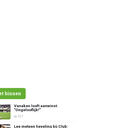
et binnen
Vanaken looft aanwinst:
"Ongelooflijk!"
357
Lee meteen lieveling bij Club: