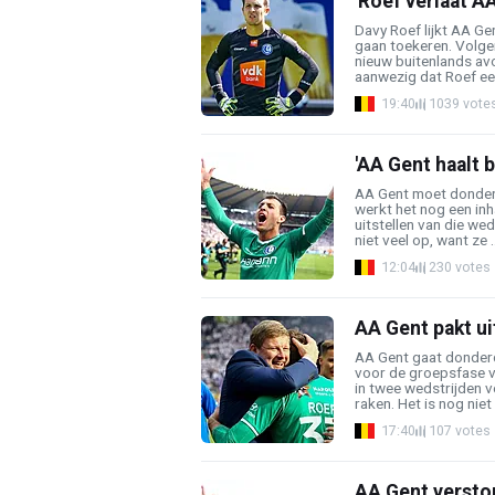
'Roef verlaat A
Davy Roef lijkt AA G
gaan toekeren. Volge
nieuw buitenlands av
aanwezig dat Roef een
19:40
1039 vote
'AA Gent haalt 
AA Gent moet donder
werkt het nog een inh
uitstellen van die weds
niet veel op, want ze ..
12:04
230 votes
AA Gent pakt ui
AA Gent gaat donderd
voor de groepsfase v
in twee wedstrijden 
raken. Het is nog niet .
17:40
107 votes
AA Gent verstopt