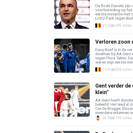
De Rode Duivels zijn
voorbereiding op het 
eerste instantie met o
Lotto Park tegen Burki
17:23
295 votes
Verloren zoon d
Davy Roef is in de ve
doelman bij AA Gent 
tegen Flora Talinn. D
waren mijn eerste minu
11:01
533 votes
Gent verder de 
klein"
AA Gent heeft donder
beleefd. Het leed al z
Cercle Brugge, Slovan
meerdere erkennen in 
06:30
193 votes