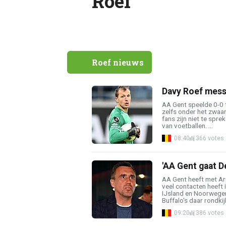
Roef
Roef nieuws
Davy Roef mess
AA Gent speelde 0-0 
zelfs onder het zwaa
fans zijn niet te spre
van voetballen. ...
08:40
366 votes
'AA Gent gaat D
AA Gent heeft met Ar
veel contacten heeft
IJsland en Noorwegen
Buffalo's daar rondkij
09:20
386 votes