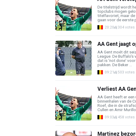
De titelstrijd wordt 
topclubs mogen gelov
titelfavoriet, maar de 
gaan voor de eerste pl
20:20
304 votes
AA Gent jaagt op
AA Gent moét dit seiz
League. De Buffalo's vi
dat is 'not done' voor
pakken. De Beker ...
09:21
503 votes
Verliest AA Ge
AA Gent heeft er een 
binnenhalen van de 
Roef, die in de stra
Cullen en Amir Murillo 
09:03
458 votes
Martinez bezor