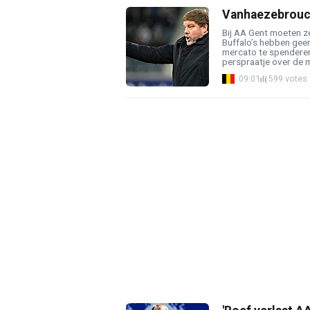
Vanhaezebrouck:
Bij AA Gent moeten ze
Buffalo’s hebben gee
mercato te spenderen
perspraatje over de mo
09:01
599 votes