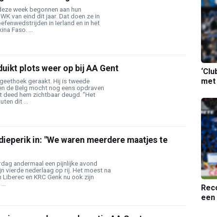
 deze week begonnen aan hun
WK van eind dit jaar. Dat doen ze in
efenwedstrijden in Ierland en in het
na Faso. ...
uikt plots weer op bij AA Gent
‘Clu
met
rgeethoek geraakt. Hij is tweede
en de Belg mocht nog eens opdraven
at deed hem zichtbaar deugd. "Het
ten dit ...
dieperik in: "We waren meerdere maatjes te
dag andermaal een pijnlijke avond
ijn vierde nederlaag op rij. Het moest na
 Liberec en KRC Genk nu ook zijn
...
Reco
een 