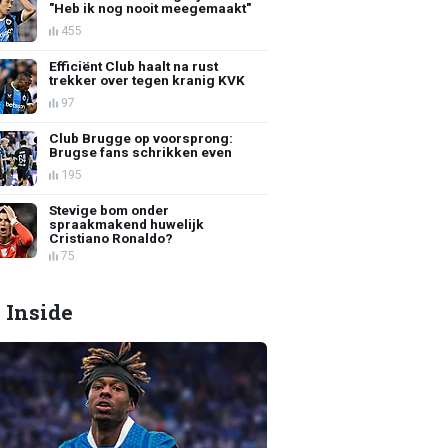
"Heb ik nog nooit meegemaakt"
455
Efficiënt Club haalt na rust
trekker over tegen kranig KVK
97
Club Brugge op voorsprong:
Brugse fans schrikken even
195
Stevige bom onder
spraakmakend huwelijk
Cristiano Ronaldo?
75
 Inside