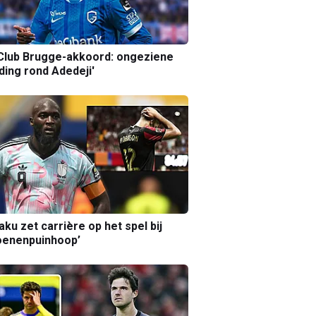
Club Brugge-akkoord: ongeziene
ing rond Adedeji'
aku zet carrière op het spel bij
oenenpuinhoop’