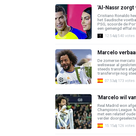
'Al-Nassr zorgt
Cristiano Ronaldo he
het Saudische voetba
PSG, scoorde de Port
een gemengd elftal me
12:54
540 votes
Marcelo verbaa
De zomerse mercato i
weliswaar al geslote
steeds transfers afg
transfervrije nog stee
07:53
173 votes
'Marcelo wil va
Real Madrid won afge
Champions League. Ma
met een relatief oude
verder doorgeselectee
15:15
126 votes