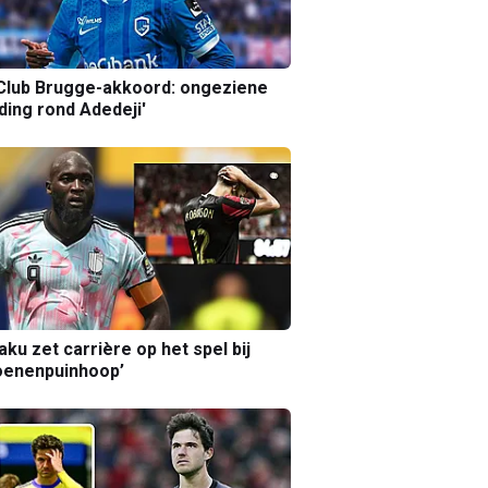
Club Brugge-akkoord: ongeziene
ing rond Adedeji'
aku zet carrière op het spel bij
oenenpuinhoop’