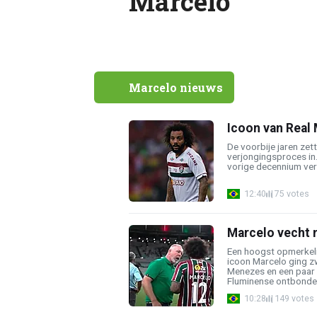
Marcelo
Marcelo nieuws
Icoon van Real 
De voorbije jaren zet
verjongingsproces in. 
vorige decennium ver
12:40
75 votes
Marcelo vecht m
Een hoogst opmerkelij
icoon Marcelo ging z
Menezes en een paar u
Fluminense ontbonden
10:28
149 votes