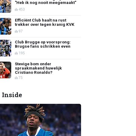
"Heb ik nog nooit meegemaakt"
453
Efficiënt Club haalt na rust
trekker over tegen kranig KVK
97
Club Brugge op voorsprong:
Brugse fans schrikken even
195
Stevige bom onder
spraakmakend huwelijk
Cristiano Ronaldo?
75
 Inside