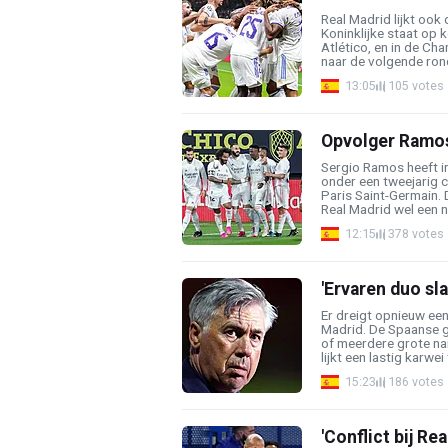
Real Madrid lijkt ook 
Koninklijke staat op 
Atlético, en in de Ch
naar de volgende ronde
13:05
105 votes
Opvolger Ramos 
Sergio Ramos heeft i
onder een tweejarig c
Paris Saint-Germain. 
Real Madrid wel een ni
12:15
378 votes
'Ervaren duo sl
Er dreigt opnieuw een
Madrid. De Spaanse 
of meerdere grote na
lijkt een lastig karwei t
15:23
186 votes
'Conflict bij Re