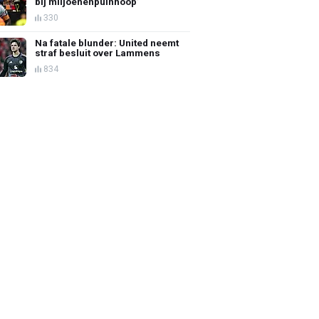
bij miljoenenpuinhoop’
330
Na fatale blunder: United neemt
straf besluit over Lammens
834