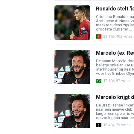
Ronaldo stelt '
Cristiano Ronaldo ma
Arabische Al Nassr v
maakte tijdens zijn la
grootste clubs ter ...
23:11
402 votes
Marcelo (ex-Rea
De naam Marcelo doet 
belletje rinkelen. De 
sterkhouder bij Real 
voor het Griekse Olym
17:10
97 votes
Marcelo krijgt 
De Braziliaanse link
naar een nieuwe club.
langer een speler is
op zoek gaan naar een
16:40
79 votes