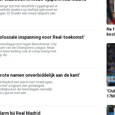
 lange tijd met dezelfde ruggengraat in
r enkele spelers op leeftijd gekomen en
ngen. Er breekt een nieuw tijdperk aan
Na f
bes
olossale inspanning voor Real-toekomst'
woensdagavond tegen Manchester City
finale van de Champions League. Maar
rtieve leiding ook al volop bezig met
 de ...
 grote namen onverbiddelijk aan de kant'
l Madrid een warm hart toedragen,
ortief oogpunt een geslaagde
nklijke kon de feestdagen namelijk
'Clu
La Liga en met een ...
17M-
arm bij Real Madrid