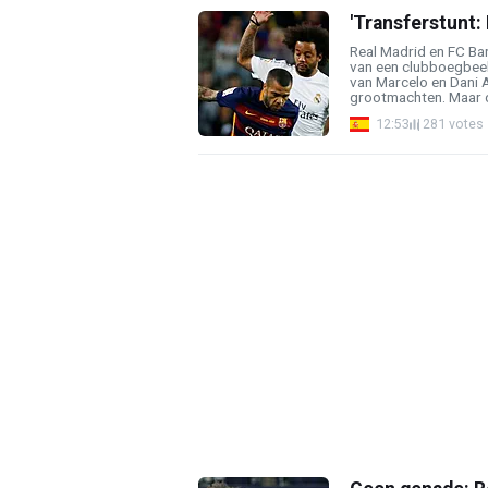
'Transferstunt:
Real Madrid en FC Ba
van een clubboegbeel
van Marcelo en Dani A
grootmachten. Maar de
12:53
281 votes