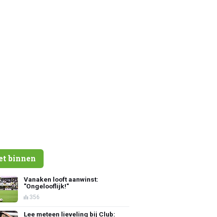
et binnen
Vanaken looft aanwinst:
"Ongelooflijk!"
356
Lee meteen lieveling bij Club: