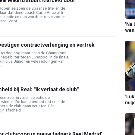
eal Madrid stuurt Marcelo door
lopen seizoen de Spaanse titel én de
ar dat deed coach Carlo Ancelotti
 selectie en dus wordt er deze zomer
rd. Voor ...
'Na 
wend
estigen contractverlenging en vertrek
zaterdag nog maar eens de Champions
agelbijter tegen Liverpool in de finale,
Vinicius Junior en vele reddingen van
..
eid bij Real: "Ik verlaat de club"
‘Luk
een zeer ervaren selectie de
winnen. De kans bestaat dat er in de
milj
ers de club gaan verlaten. Eén
n afscheid ...
or clubicoon in nieuw tijdperk Real Madrid'