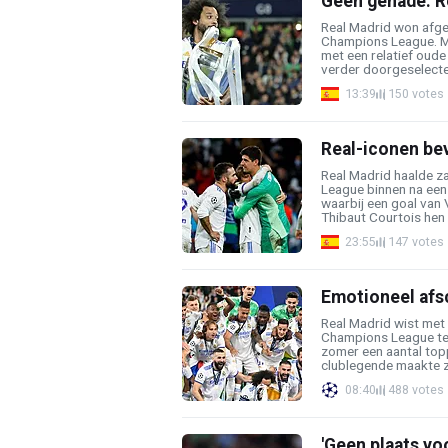
Geen genade: R
Real Madrid won afge
Champions League. Ma
met een relatief oude
verder doorgeselectee
13:39
150 votes
Real-iconen bev
Real Madrid haalde 
League binnen na een n
waarbij een goal van 
Thibaut Courtois hen .
23:55
147 votes
Emotioneel afsch
Real Madrid wist met 
Champions League te 
zomer een aantal topp
clublegende maakte zij
08:40
488 votes
'Geen plaats vo