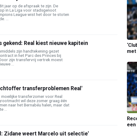
dit jaar op de afspraak te zijn. De
kop in La Liga voor stadsgenoot
ampions League wist het door te stoten
. ...
gekend: Real kiest nieuwe kapitein
‘Clu
met
nmiddels zijn handtekening gezet
ontract in het Parc des Princes bij
Door zijn transfervrij vertrek moest
euwe ...
achtoffer transferproblemen Real'
 moeilijke transferzomer voor Real
grootmacht wil deze zomer graag één
men naar het Bernabéu halen, maar dat
e ...
Reco
een 
al: Zidane weert Marcelo uit selectie'