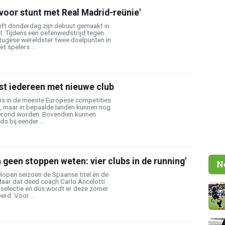
 voor stunt met Real Madrid-reünie'
eft donderdag zijn debuut gemaakt in
l. Tijdens een oefenwedstrijd tegen
ugese wereldster twee doelpunten in
t spelers ...
st iedereen met nieuwe club
s in de meeste Europese competities
n, maar in bepaalde landen kunnen nog
erond worden. Bovendien kunnen
ds bij eender ...
n geen stoppen weten: vier clubs in de running'
N
lopen seizoen de Spaanse titel én de
ar dat deed coach Carlo Ancelotti
 selectie en dus wordt er deze zomer
rd. Voor ...