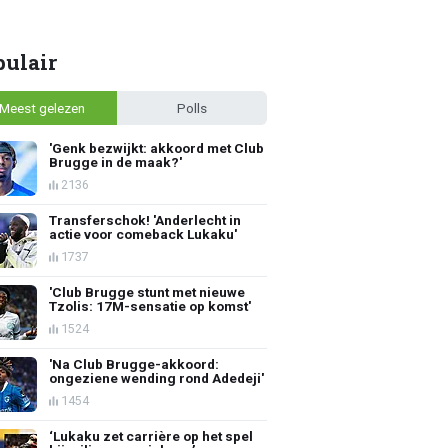
pulair
Meest gelezen
Polls
'Genk bezwijkt: akkoord met Club
Brugge in de maak?'
2136
Transferschok! 'Anderlecht in
actie voor comeback Lukaku'
1737
'Club Brugge stunt met nieuwe
Tzolis: 17M-sensatie op komst'
1524
'Na Club Brugge-akkoord:
ongeziene wending rond Adedeji'
1454
‘Lukaku zet carrière op het spel