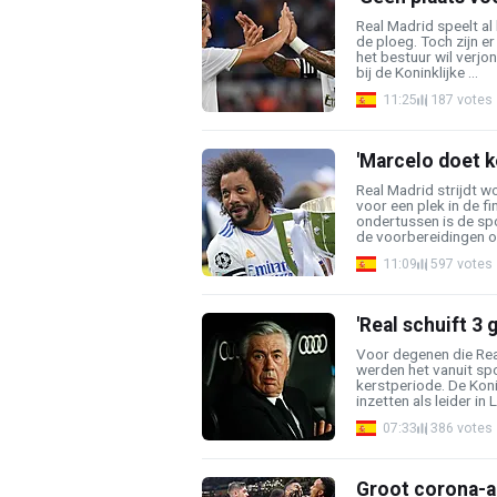
Real Madrid speelt al
de ploeg. Toch zijn e
het bestuur wil verjo
bij de Koninklijke ...
11:25
187 votes
'Marcelo doet k
Real Madrid strijdt 
voor een plek in de 
ondertussen is de spo
de voorbereidingen op
11:09
597 votes
'Real schuift 3
Voor degenen die Rea
werden het vanuit sp
kerstperiode. De Koni
inzetten als leider in 
07:33
386 votes
Groot corona-al