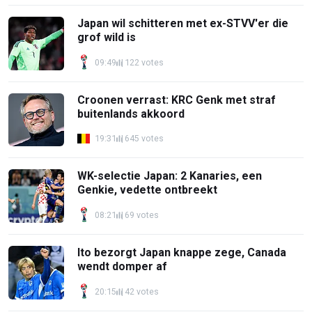
Japan wil schitteren met ex-STVV'er die
grof wild is
09:49
122 votes
Croonen verrast: KRC Genk met straf
buitenlands akkoord
19:31
645 votes
WK-selectie Japan: 2 Kanaries, een
Genkie, vedette ontbreekt
08:21
69 votes
Ito bezorgt Japan knappe zege, Canada
wendt domper af
20:15
42 votes