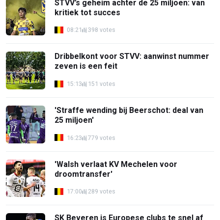
STVV’s geheim achter de 25 miljoen: van
kritiek tot succes
08:21
398 votes
Dribbelkont voor STVV: aanwinst nummer
zeven is een feit
15:13
151 votes
'Straffe wending bij Beerschot: deal van
25 miljoen'
16:23
779 votes
'Walsh verlaat KV Mechelen voor
droomtransfer'
17:00
289 votes
SK Beveren is Europese clubs te snel af