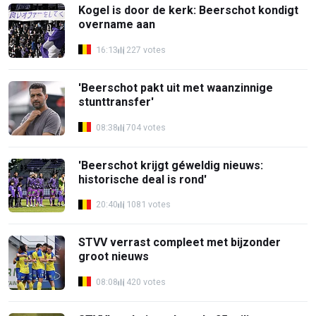
Kogel is door de kerk: Beerschot kondigt
overname aan
16:13
227 votes
'Beerschot pakt uit met waanzinnige
stunttransfer'
08:38
704 votes
'Beerschot krijgt géweldig nieuws:
historische deal is rond'
20:40
1081 votes
STVV verrast compleet met bijzonder
groot nieuws
08:08
420 votes