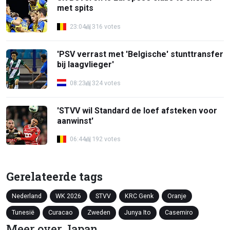
met spits
23:04
316 votes
'PSV verrast met 'Belgische' stunttransfer
bij laagvlieger'
08:23
324 votes
'STVV wil Standard de loef afsteken voor
aanwinst'
06:44
192 votes
Gerelateerde tags
Nederland
WK 2026
STVV
KRC Genk
Oranje
Tunesië
Curacao
Zweden
Junya Ito
Casemiro
Meer over Japan