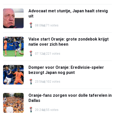
Advocaat met stuntje, Japan haalt stevig
uit
08:08
71 votes
Valse start Oranje: grote zondebok krijgt
natie over zich heen
07:12
221 votes
Domper voor Oranje: Eredivisie-speler
bezorgt Japan nog punt
23:56
102 votes
Oranje-fans zorgen voor dolle taferelen in
Dallas
20:24
55 votes