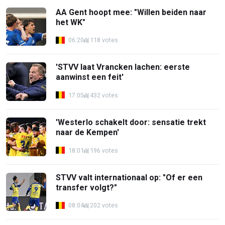
AA Gent hoopt mee: "Willen beiden naar
het WK"
06:20
118 votes
'STVV laat Vrancken lachen: eerste
aanwinst een feit'
17:05
432 votes
'Westerlo schakelt door: sensatie trekt
naar de Kempen'
18:01
196 votes
STVV valt internationaal op: "Of er een
transfer volgt?"
08:04
202 votes