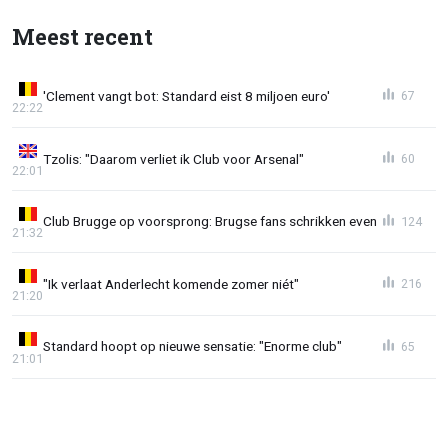
Meest recent
'Clement vangt bot: Standard eist 8 miljoen euro'
67
22:22
Tzolis: "Daarom verliet ik Club voor Arsenal"
60
22:01
Club Brugge op voorsprong: Brugse fans schrikken even
124
21:32
"Ik verlaat Anderlecht komende zomer niét"
216
21:20
Standard hoopt op nieuwe sensatie: "Enorme club"
65
21:01