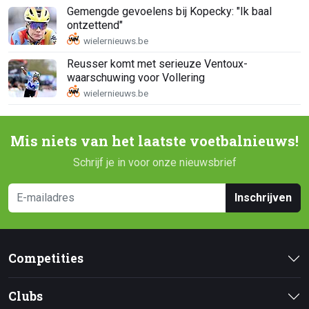
Gemengde gevoelens bij Kopecky: "Ik baal
ontzettend"
Reusser komt met serieuze Ventoux-
waarschuwing voor Vollering
Mis niets van het laatste voetbalnieuws!
Schrijf je in voor onze nieuwsbrief
Inschrijven
Competities
Clubs