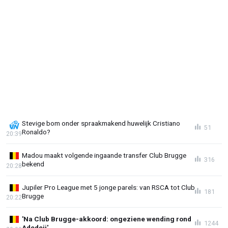
Stevige bom onder spraakmakend huwelijk Cristiano
51
Ronaldo?
20:39
Madou maakt volgende ingaande transfer Club Brugge
316
bekend
20:28
Jupiler Pro League met 5 jonge parels: van RSCA tot Club
181
Brugge
20:22
'Na Club Brugge-akkoord: ongeziene wending rond
1244
Adedeji'