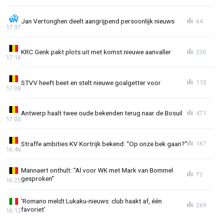
Jan Vertonghen deelt aangrijpend persoonlijk nieuws
64
17:37
KRC Genk pakt plots uit met komst nieuwe aanvaller
230
17:16
STVV heeft beet en stelt nieuwe goalgetter voor
113
17:08
Antwerp haalt twee oude bekenden terug naar de Bosuil
471
17:00
Straffe ambities KV Kortrijk bekend: “Op onze bek gaan?”
167
16:46
Mannaert onthult: “Al voor WK met Mark van Bommel
72
gesproken”
16:25
‘Romano meldt Lukaku-nieuws: club haakt af, één
269
favoriet’
16:12