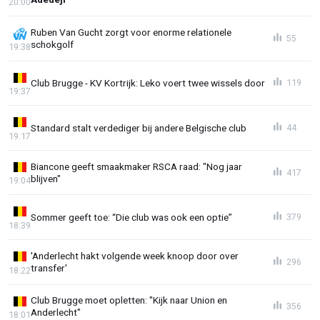
20:00
Ruben Van Gucht zorgt voor enorme relationele
55
schokgolf
19:38
Club Brugge - KV Kortrijk: Leko voert twee wissels door
119
19:37
Standard stalt verdediger bij andere Belgische club
44
19:17
Biancone geeft smaakmaker RSCA raad: "Nog jaar
417
blijven"
19:04
Sommer geeft toe: “Die club was ook een optie”
379
18:39
'Anderlecht hakt volgende week knoop door over
296
transfer'
18:22
Club Brugge moet opletten: "Kijk naar Union en
356
Anderlecht"
18:01