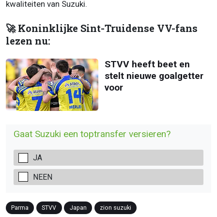
kwaliteiten van Suzuki.
🚀 Koninklijke Sint-Truidense VV-fans
lezen nu:
STVV heeft beet en
stelt nieuwe goalgetter
voor
Gaat Suzuki een toptransfer versieren?
JA
NEEN
Parma
STVV
Japan
zion suzuki