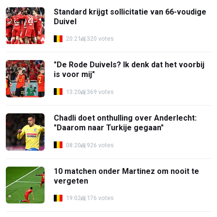
Standard krijgt sollicitatie van 66-voudige
Duivel
20:21
320 votes
"De Rode Duivels? Ik denk dat het voorbij
is voor mij"
13:20
369 votes
Chadli doet onthulling over Anderlecht:
"Daarom naar Turkije gegaan"
08:20
926 votes
10 matchen onder Martinez om nooit te
vergeten
19:02
176 votes