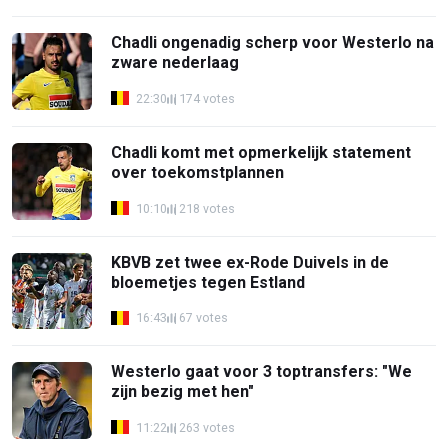
Chadli ongenadig scherp voor Westerlo na
zware nederlaag
22:30
174 votes
Chadli komt met opmerkelijk statement
over toekomstplannen
10:10
218 votes
KBVB zet twee ex-Rode Duivels in de
bloemetjes tegen Estland
16:43
67 votes
Westerlo gaat voor 3 toptransfers: "We
zijn bezig met hen"
11:22
263 votes