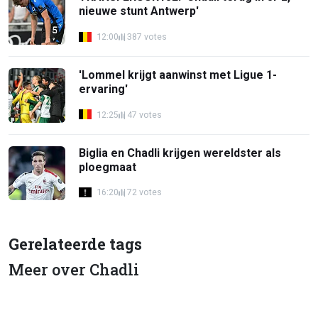
nieuwe stunt Antwerp'
12:00
387 votes
'Lommel krijgt aanwinst met Ligue 1-
ervaring'
12:25
47 votes
Biglia en Chadli krijgen wereldster als
ploegmaat
16:20
72 votes
Gerelateerde tags
Meer over Chadli