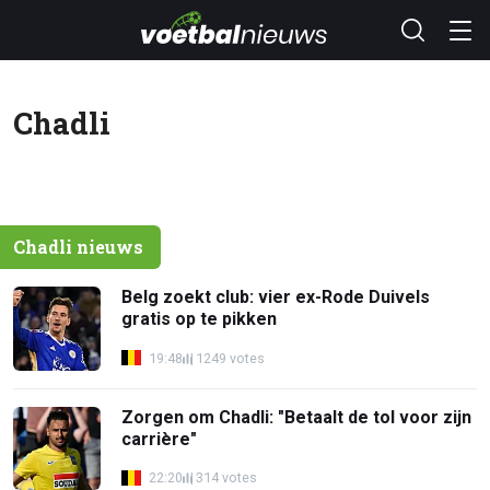
Chadli
Chadli nieuws
Belg zoekt club: vier ex-Rode Duivels
gratis op te pikken
19:48
1249 votes
Zorgen om Chadli: "Betaalt de tol voor zijn
carrière"
22:20
314 votes