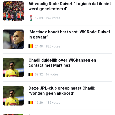
66-voudig Rode Duivel: "Logisch dat ik niet
werd geselecteerd"
17:03
249 votes
'Martinez houdt hart vast: WK Rode Duivel
in gevaar'
21:48
825 votes
Chadli duidelijk over WK-kansen en
contact met Martinez
09:12
67 votes
Deze JPL-club greep naast Chadli:
"Vonden geen akkoord"
16:20
186 votes