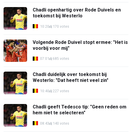
Chadli openhartig over Rode Duivels en
toekomst bij Westerlo
10:20
170 votes
Volgende Rode Duivel stopt ermee: "Het is
voorbij voor mij"
07:01
685 votes
Chadli duidelijk over toekomst bij
Westerlo: "Dat heeft niet veel zin"
10:40
227 votes
Chadli geeft Tedesco tip: "Geen reden om
hem niet te selecteren"
08:43
140 votes