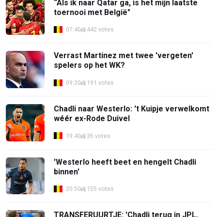
“Als ik naar Qatar ga, is het mijn laatste
toernooi met België"
07:40
442 votes
Verrast Martinez met twee 'vergeten'
spelers op het WK?
09:20
191 votes
Chadli naar Westerlo: 't Kuipje verwelkomt
wéér ex-Rode Duivel
19:40
35 votes
'Westerlo heeft beet en hengelt Chadli
binnen'
20:50
155 votes
TRANSFERUURTJE: 'Chadli terug in JPL,