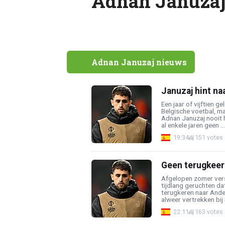
Adnan Januza
Adnan Januzaj nieuws
Januzaj hint na
Een jaar of vijftien 
Belgische voetbal, m
Adnan Januzaj nooit h
al enkele jaren geen ...
19:34
151 votes
Geen terugkeer 
Afgelopen zomer ver
tijdlang geruchten d
terugkeren naar Ande
alweer vertrekken bij S
22:11
163 votes