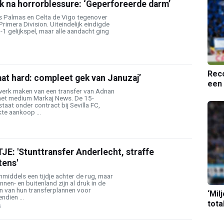
k na horrorblessure: ‘Geperforeerde darm’
 Palmas en Celta de Vigo tegenover
rimera Division. Uiteindelijk eindigde
-1 gelijkspel, maar alle aandacht ging
Reco
at hard: compleet gek van Januzaj’
een 
erk maken van een transfer van Adnan
het medium Markaj News. De 15-
taat onder contract bij Sevilla FC,
kte aankoop ...
: 'Stunttransfer Anderlecht, straffe
tens'
nmiddels een tijdje achter de rug, maar
nnen- en buitenland zijn al druk in de
n van hun transferplannen voor
‘Mil
dien ...
tota
s