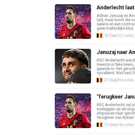
Anderlecht laat
Adnan Januzaj en And
luid, maar komt die c
salaris en een contract
geen makkelijke klus. .
18:09
521 votes
Januzaj naar An
RSC Anderlecht werd a
meeste is fake news, 
gaande is. Het geruc
opvallend. Wat had Oliv
07:35
894 votes
'Terugkeer Janu
RSC Anderlecht zal z
toeleggen op de uitga
afspeuren naar gerich
terugkeer van Adnan J
13:36
946 votes