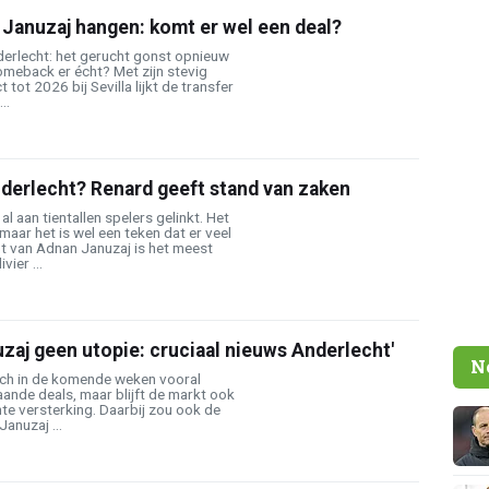
 Januzaj hangen: komt er wel een deal?
erlecht: het gerucht gonst opnieuw
omeback er écht? Met zijn stevig
 tot 2026 bij Sevilla lijkt de transfer
..
derlecht? Renard geeft stand van zaken
l aan tientallen spelers gelinkt. Het
maar het is wel een teken dat er veel
ht van Adnan Januzaj is het meest
ier ...
zaj geen utopie: cruciaal nieuws Anderlecht'
N
ich in de komende weken vooral
ande deals, maar blijft de markt ook
te versterking. Daarbij zou ook de
anuzaj ...