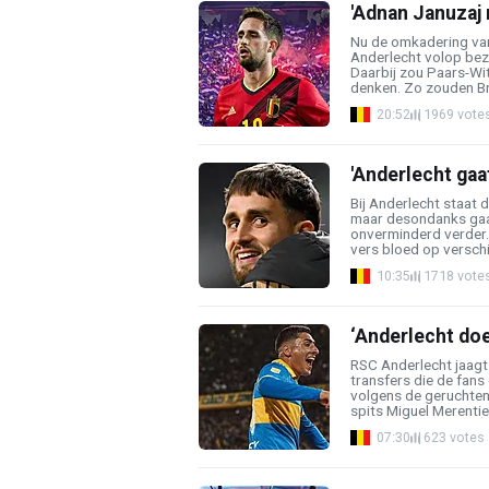
'Adnan Januzaj 
Nu de omkadering van
Anderlecht volop bez
Daarbij zou Paars-W
denken. Zo zouden Bru
20:52
1969 vote
'Anderlecht gaa
Bij Anderlecht staat d
maar desondanks gaat
onverminderd verder.
vers bloed op verschil
10:35
1718 vote
‘Anderlecht doe
RSC Anderlecht jaagt
transfers die de fan
volgens de geruchte
spits Miguel Merentiel 
07:30
623 votes