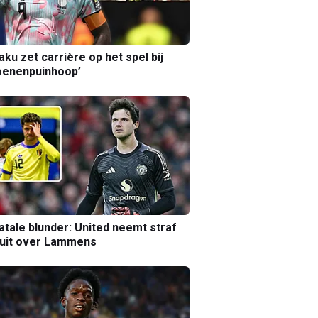
aku zet carrière op het spel bij
oenenpuinhoop’
atale blunder: United neemt straf
luit over Lammens