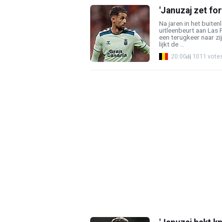
'Januzaj zet fo
Na jaren in het buiten
uitleenbeurt aan Las
een terugkeer naar zij
lijkt de ...
20:00
1011 vote