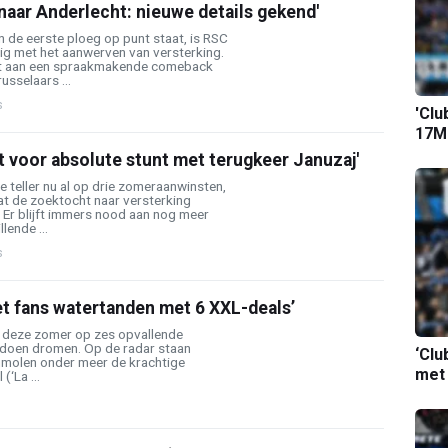
naar Anderlecht: nieuwe details gekend'
 de eerste ploeg op punt staat, is RSC
ig met het aanwerven van versterking.
it aan een spraakmakende comeback
sselaars ...
s
'Clu
17M-
t voor absolute stunt met terugkeer Januzaj'
e teller nu al op drie zomeraanwinsten,
 de zoektocht naar versterking
 Er blijft immers nood aan nog meer
lende ...
s
t fans watertanden met 6 XXL-deals’
 deze zomer op zes opvallende
s doen dromen. Op de radar staan
‘Clu
nmolen onder meer de krachtige
met
(‘La ...