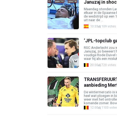
Januzaj in shoc
Maandag stonden Las
elkaar in de Spaanse P
de wedstrijd op een 1
uit naar de ...
10:33
109 votes
‘JPL-topclub ga
RSC Anderlecht zou w
Januzaj, zo beweert 
voudige Rode Duivel s
waar hij als een mislu
20:00
720 votes
TRANSFERUURTJE
aanbieding Mer
De wintermercato is i
heel wat ploegen in bi
weer met het ontrolle
komende zomer. Boven
12:00
1103 vote