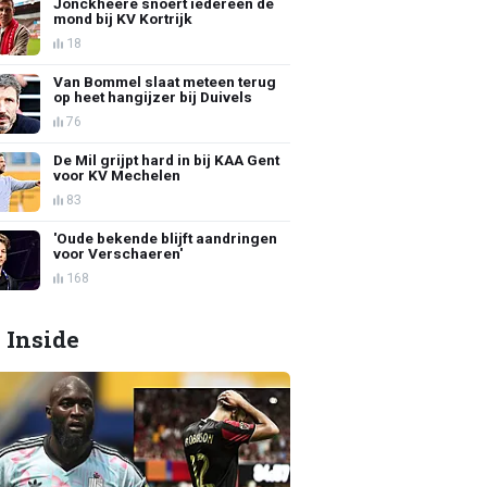
Jonckheere snoert iedereen de
mond bij KV Kortrijk
18
Van Bommel slaat meteen terug
op heet hangijzer bij Duivels
76
De Mil grijpt hard in bij KAA Gent
voor KV Mechelen
83
'Oude bekende blijft aandringen
voor Verschaeren'
168
 Inside