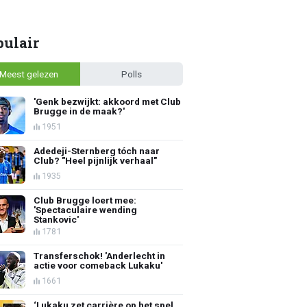
pulair
Meest gelezen
Polls
'Genk bezwijkt: akkoord met Club
Brugge in de maak?'
1951
Adedeji-Sternberg tóch naar
Club? "Heel pijnlijk verhaal"
1935
Club Brugge loert mee:
'Spectaculaire wending
Stankovic'
1781
Transferschok! 'Anderlecht in
actie voor comeback Lukaku'
1661
‘Lukaku zet carrière op het spel