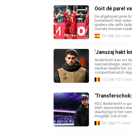
Ooit dé parel v
De afgelopen jaren br
buitenland. Niet iede
spelers die zelfs tij
Duivels minuten maakte
09:19
263 votes
'Januzaj hakt k
Anderlecht kan tot du
seizoensbegin, want 
Häcken haalde het zon
competitiematch tege
12:27
1131 vote
'Transferschok:
RSC Anderlecht is go
blijft desondanks wer
daarbij ligt in het c
mogelijk ook in het ...
08:13
671 votes