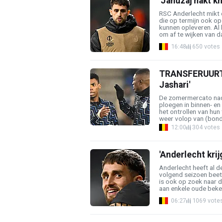
'Januzaj hakt k
RSC Anderlecht mikt 
die op termijn ook op
kunnen opleveren. Al b
om af te wijken van dat
16:48
650 votes
TRANSFERUURTJE
Jashari'
De zomermercato nade
ploegen in binnen- en 
het ontrollen van hun
weer volop van (bond
12:00
304 votes
'Anderlecht kri
Anderlecht heeft al 
volgend seizoen beet,
is ook op zoek naar d
aan enkele oude beken
06:27
1069 vote