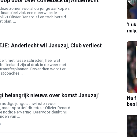
noop door over comeback bij Anderlecht'
deze zomer vooral op jonge aankopen,
 financieel vlak een meerwaarde
lijkt Olivier Renard af en toch bereid
 plan. ...
‘Luk
milj
: 'Anderlecht wil Januzaj, Club verliest
rt met rasse schreden, heel wat
buitenland zijn al druk in de weer met
 transferplannen. Bovendien wordt er
s)coaches ...
jgt belangrijk nieuws over komst Januzaj'
Na f
de nodige jonge aanwinsten voor
bes
 maar sportief directeur Olivier Renard
e nodige ervaring. Daarvoor denkt hij
den van ...
s