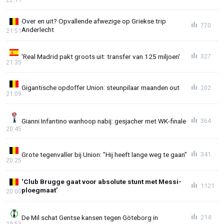
Over en uit? Opvallende afwezige op Griekse trip
770
Anderlecht
21:51
'Real Madrid pakt groots uit: transfer van 125 miljoen'
327
21:35
Gigantische opdoffer Union: steunpilaar maanden out
202
21:09
Gianni Infantino wanhoop nabij: gesjacher met WK-finale
364
20:45
Grote tegenvaller bij Union: "Hij heeft lange weg te gaan"
341
20:25
‘Club Brugge gaat voor absolute stunt met Messi-
1121
ploegmaat’
20:00
De Mil schat Gentse kansen tegen Göteborg in
214
19:53