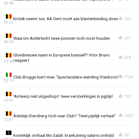
06:48
Kritiek neemt toe: AA Gent moét aan klantenbinding doen
233
06:23
Waarom Anderlecht twee pionnen toch moet houden
231
06:04
Gloednieuwe naam in Europese basiself? Vitor Bruno
279
reageert
23:46
Club Brugge loert mee: 'Spectaculaire wending Stankovic'
1154
23:19
'Antwerp niet uitgeshopt: twee versterkingen in pijplijn'
703
22:53
Adedeji-Sternberg tóch naar Club? "Heel pijnlijk verhaal"
1422
22:37
Koninklijk onthaal Mo Salah: krankzinnig salaris onthuld
93
22:11