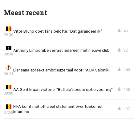
Meest recent
Vitor Bruno doet fans belofte: "Dat garandeer ik"
49
09:30
Anthony Limbombe verrast iedereen met nieuwe club
32
08:38
Llansana spreekt ambitieuze taal voor PAOK Saloniki
140
08:21
AA Gent kraait victorie: "Buffalo's beste optie voor mij"
108
08:00
FIFA komt met officieel statement over toekomst
197
Infantino
07:58