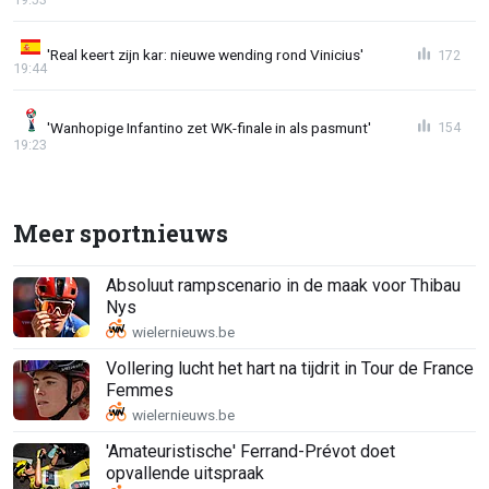
'Real keert zijn kar: nieuwe wending rond Vinicius'
172
19:44
'Wanhopige Infantino zet WK-finale in als pasmunt'
154
19:23
Meer sportnieuws
Absoluut rampscenario in de maak voor Thibau
Nys
Vollering lucht het hart na tijdrit in Tour de France
Femmes
'Amateuristische' Ferrand-Prévot doet
opvallende uitspraak