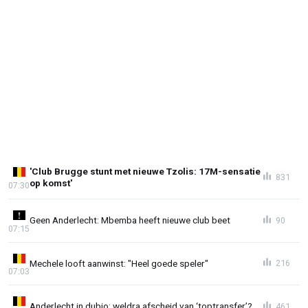
'Club Brugge stunt met nieuwe Tzolis: 17M-sensatie
831
op komst'
07:30
Geen Anderlecht: Mbemba heeft nieuwe club beet
90
07:15
Mechele looft aanwinst: "Heel goede speler"
216
07:03
Anderlecht in dubio: weldra afscheid van ‘toptransfer’?
461