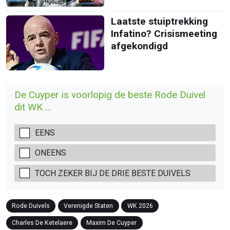
Laatste stuiptrekking
Infatino? Crisismeeting
afgekondigd
De Cuyper is voorlopig de beste Rode Duivel
dit WK ...
EENS
ONEENS
TOCH ZEKER BIJ DE DRIE BESTE DUIVELS
Rode Duivels
Verenigde Staten
WK 2026
Charles De Ketelaere
Maxim De Cuyper