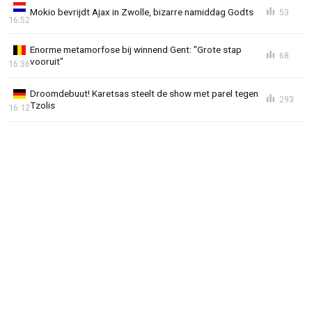
Mokio bevrijdt Ajax in Zwolle, bizarre namiddag Godts
53
16:52
Enorme metamorfose bij winnend Gent: "Grote stap
68
vooruit"
16:36
Droomdebuut! Karetsas steelt de show met parel tegen
293
Tzolis
16:12