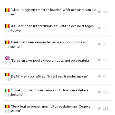
'Club Brugge niet meer te houden: wéér aanwinst van 12
942
mil'
15:52
AA Gent goed uit startblokken: KVM na één helft tegen
75
touwen
15:27
Genk met twee aanwinsten in basis; noodoplossing
70
achterin
15:11
'Barça en Liverpool akkoord: toptarget op vliegtuig'
195
14:53
De Mil vlak voor aftrap: "Hij wil een transfer maken"
86
14:34
'Lukaku op zucht van nieuwe club: financiële details
280
bekend'
14:11
'Genk legt miljoenen neer: JPL-revelatie naar Cegeka
288
Arena'
13:51