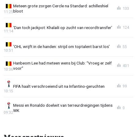
Meteen grote zorgen Cercle na Standard: achilleshiel
133
bloot
11:25
‘Dan toch jackpot: Khalaili op zucht van recordtransfer’
124
11:14
‘OHL wrijft in de handen: strijd om toptalent barst los’
55
10:51
Hanbeom Lee had meteen wens bij Club: “Vroeg er zelf
401
voor”
10:36
FIFA haalt verschroeiend uit na Infantino-geruchten
99
10:15
Messi en Ronaldo doelwit van terreurdreigingen tijdens
0
WK
09:32