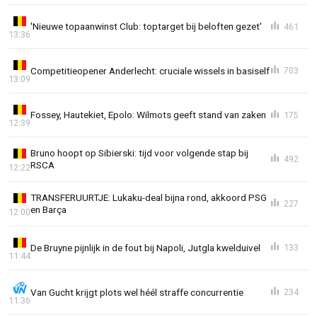
'Nieuwe topaanwinst Club: toptarget bij beloften gezet'
461
13:36
Competitieopener Anderlecht: cruciale wissels in basiself
703
13:09
Fossey, Hautekiet, Epolo: Wilmots geeft stand van zaken
175
12:39
Bruno hoopt op Sibierski: tijd voor volgende stap bij
492
RSCA
12:22
TRANSFERUURTJE: Lukaku-deal bijna rond, akkoord PSG
227
en Barça
12:00
De Bruyne pijnlijk in de fout bij Napoli, Jutgla kwelduivel
133
11:44
Van Gucht krijgt plots wel héél straffe concurrentie
234
11:36