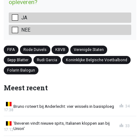
opleveren?
JA
NEE
FIFA
Rode Duivels
KBVB
Verenigde Staten
Sepp Blatter
Rudi Garcia
Koninklijke Belgische Voetbalbond
Folarin Balogun
Meest recent
Bruno roteert bij Anderlecht: vier wissels in basisploeg
34
17:38
'Beveren vindt nieuwe spits, Italianen kloppen aan bij
33
Union'
17:12