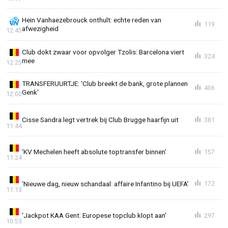
Hein Vanhaezebrouck onthult: echte reden van
119
afwezigheid
12:45
Club dokt zwaar voor opvolger Tzolis: Barcelona viert
324
mee
12:25
TRANSFERUURTJE: 'Club breekt de bank, grote plannen
406
Genk'
12:00
Cisse Sandra legt vertrek bij Club Brugge haarfijn uit
381
11:44
‘KV Mechelen heeft absolute toptransfer binnen’
157
11:24
‘Nieuwe dag, nieuw schandaal: affaire Infantino bij UEFA’
172
11:13
‘Jackpot KAA Gent: Europese topclub klopt aan’
297
10:53