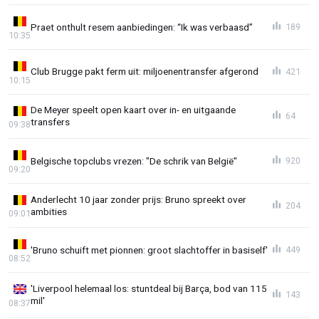
Praet onthult resem aanbiedingen: “Ik was verbaasd”
189
10:35
Club Brugge pakt ferm uit: miljoenentransfer afgerond
421
10:15
De Meyer speelt open kaart over in- en uitgaande
64
transfers
09:38
Belgische topclubs vrezen: "De schrik van België"
920
09:20
Anderlecht 10 jaar zonder prijs: Bruno spreekt over
204
ambities
09:01
'Bruno schuift met pionnen: groot slachtoffer in basiself'
449
08:52
'Liverpool helemaal los: stuntdeal bij Barça, bod van 115
143
mil'
08:37