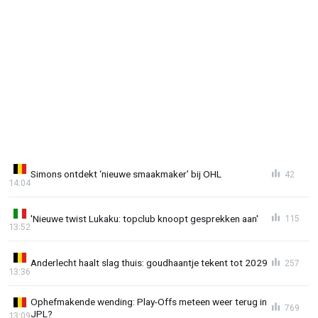
Simons ontdekt ‘nieuwe smaakmaker’ bij OHL
42
14:04
'Nieuwe twist Lukaku: topclub knoopt gesprekken aan'
115
13:52
Anderlecht haalt slag thuis: goudhaantje tekent tot 2029
257
13:36
Ophefmakende wending: Play-Offs meteen weer terug in
769
JPL?
13:09