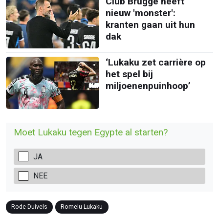
Club Brugge heeft
nieuw 'monster':
kranten gaan uit hun
dak
‘Lukaku zet carrière op
het spel bij
miljoenenpuinhoop’
Moet Lukaku tegen Egypte al starten?
JA
NEE
Rode Duivels
Romelu Lukaku