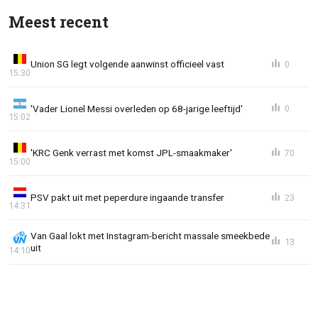
Meest recent
Union SG legt volgende aanwinst officieel vast
0
15:30
'Vader Lionel Messi overleden op 68-jarige leeftijd'
0
15:02
'KRC Genk verrast met komst JPL-smaakmaker'
70
15:00
PSV pakt uit met peperdure ingaande transfer
23
14:31
Van Gaal lokt met Instagram-bericht massale smeekbede
13
uit
14:10