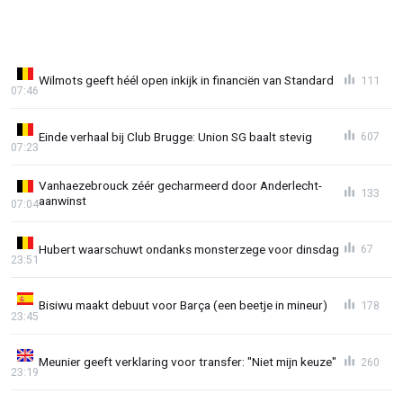
Wilmots geeft héél open inkijk in financiën van Standard
111
07:46
Einde verhaal bij Club Brugge: Union SG baalt stevig
607
07:23
Vanhaezebrouck zéér gecharmeerd door Anderlecht-
133
aanwinst
07:04
Hubert waarschuwt ondanks monsterzege voor dinsdag
67
23:51
Bisiwu maakt debuut voor Barça (een beetje in mineur)
178
23:45
Meunier geeft verklaring voor transfer: "Niet mijn keuze"
260
23:19