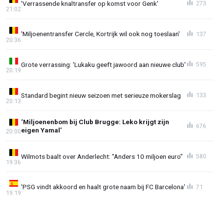
'Verrassende knaltransfer op komst voor Genk'
273
21:02
'Miljoenentransfer Cercle, Kortrijk wil ook nog toeslaan'
137
20:36
Grote verrassing: 'Lukaku geeft jawoord aan nieuwe club'
595
20:19
Standard begint nieuw seizoen met serieuze mokerslag
133
20:13
‘Miljoenenbom bij Club Brugge: Leko krijgt zijn
676
eigen Yamal’
20:00
Wilmots baalt over Anderlecht: "Anders 10 miljoen euro"
580
19:36
'PSG vindt akkoord en haalt grote naam bij FC Barcelona'
71
19:19