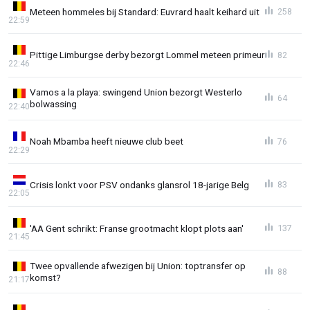
Meteen hommeles bij Standard: Euvrard haalt keihard uit
258
22:59
Pittige Limburgse derby bezorgt Lommel meteen primeur
82
22:46
Vamos a la playa: swingend Union bezorgt Westerlo
64
bolwassing
22:40
Noah Mbamba heeft nieuwe club beet
76
22:29
Crisis lonkt voor PSV ondanks glansrol 18-jarige Belg
83
22:05
'AA Gent schrikt: Franse grootmacht klopt plots aan'
137
21:45
Twee opvallende afwezigen bij Union: toptransfer op
88
komst?
21:17