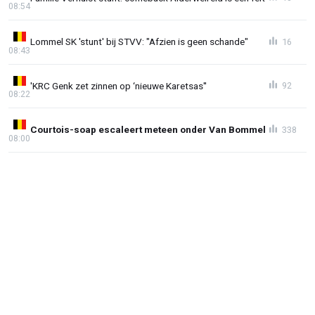
08:54
Lommel SK 'stunt' bij STVV: "Afzien is geen schande"
16
08:43
'KRC Genk zet zinnen op ‘nieuwe Karetsas''
92
08:22
Courtois-soap escaleert meteen onder Van Bommel
338
08:00