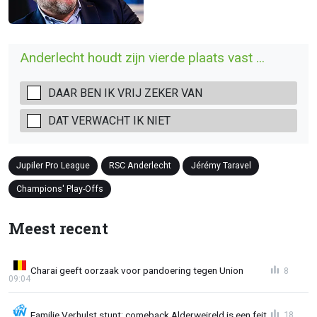
Anderlecht houdt zijn vierde plaats vast ...
DAAR BEN IK VRIJ ZEKER VAN
DAT VERWACHT IK NIET
Jupiler Pro League
RSC Anderlecht
Jérémy Taravel
Champions' Play-Offs
Meest recent
Charai geeft oorzaak voor pandoering tegen Union
8
09:04
Familie Verhulst stunt: comeback Alderweireld is een feit
18