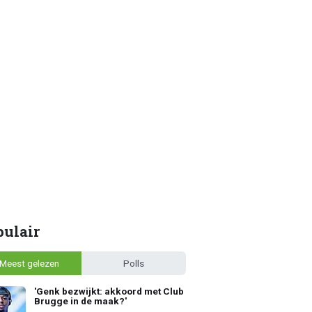
pulair
Meest gelezen
Polls
'Genk bezwijkt: akkoord met Club
Brugge in de maak?'