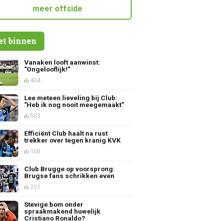
meer offside
et binnen
Vanaken looft aanwinst:
"Ongelooflijk!"
404
Lee meteen lieveling bij Club:
"Heb ik nog nooit meegemaakt"
503
Efficiënt Club haalt na rust
trekker over tegen kranig KVK
100
Club Brugge op voorsprong:
Brugse fans schrikken even
201
Stevige bom onder
spraakmakend huwelijk
Cristiano Ronaldo?