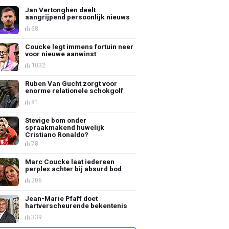
Jan Vertonghen deelt
aangrijpend persoonlijk nieuws
68
Coucke legt immens fortuin neer
voor nieuwe aanwinst
1032
Ruben Van Gucht zorgt voor
enorme relationele schokgolf
81
Stevige bom onder
spraakmakend huwelijk
Cristiano Ronaldo?
78
Marc Coucke laat iedereen
perplex achter bij absurd bod
206
Jean-Marie Pfaff doet
hartverscheurende bekentenis
339