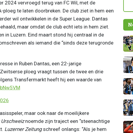
r 2024 vervroegd terug van FC Wil, met de
-ploeg te laten doorbreken. De club ziet in hem een
verder wil ontwikkelen in de Super League. Dantas
N
ehaald, maar omdat de club echt iets in hem ziet.
n in Luzern. Eind maart stond hij centraal in de
 omschreven als iemand die “sinds deze terugronde
resse in Ruben Dantas, een 22-jarige
 Zwitserse ploeg vraagt tussen de twee en drie
olgens Transfermarkt heeft hij een waarde van
gFbNw5VM
2026
asisspeler, maar ook naar de moeilijkere
 Urschweiz
noemde zijn traject een “steenachtige
t.
Luzerner Zeitung
schreef onlangs: “Als je hem