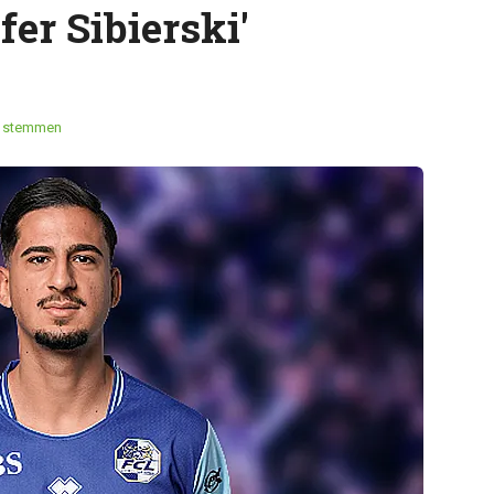
er Sibierski'
 stemmen