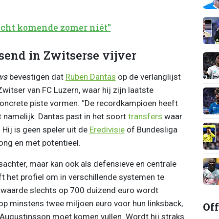
echt komende zomer niét"
send in Zwitserse vijver
ws
bevestigen dat
Ruben Dantas
op de verlanglijst
witser van FC Luzern, waar hij zijn laatste
 concrete piste vormen. “De recordkampioen heeft
et namelijk. Dantas past in het soort
transfers
waar
Hij is geen speler uit de
Eredivisie
of Bundesliga
ong en met potentieel.
nksachter, maar kan ook als defensieve en centrale
ft het profiel om in verschillende systemen te
twaarde slechts op 700 duizend euro wordt
p minstens twee miljoen euro voor hun linksback,
Off
 Augustinsson moet komen vullen. Wordt hij straks