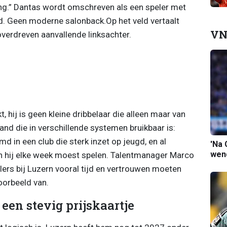
ning.” Dantas wordt omschreven als een speler met
id. Geen moderne salonback.Op het veld vertaalt
VN
verdreven aanvallende linksachter.
, hij is geen kleine dribbelaar die alleen maar van
and die in verschillende systemen bruikbaar is:
md in een club die sterk inzet op jeugd, en al
'Na 
wend
n hij elke week moest spelen. Talentmanager Marco
ers bij Luzern vooral tijd en vertrouwen moeten
oorbeeld van.
een stevig prijskaartje