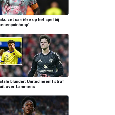
aku zet carrière op het spel bij
oenenpuinhoop’
atale blunder: United neemt straf
luit over Lammens