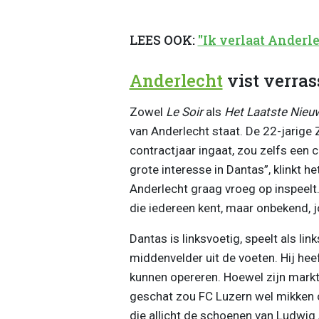
LEES OOK:
"Ik verlaat Anderl
Anderlecht
vist verras
Zowel
Le Soir
als
Het Laatste Nieu
van Anderlecht staat. De 22-jarige Z
contractjaar ingaat, zou zelfs een
grote interesse in Dantas”, klinkt h
Anderlecht graag vroeg op inspeelt. 
die iedereen kent, maar onbekend, j
Dantas is linksvoetig, speelt als li
middenvelder uit de voeten. Hij hee
kunnen opereren. Hoewel zijn mark
geschat zou FC Luzern wel mikken o
die allicht de schoenen van Ludwig