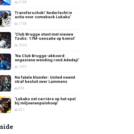
2138
Transferschok! 'Anderlecht in
actie voor comeback Lukaku'
1738
'Club Brugge stunt met nieuwe
Tzolis: 17M-sensatie op komst'
1524
'Na Club Brugge-akkoord:
ongeziene wending rond Adedeji'
1473
Na fatale blunder: United neemt
straf besluit over Lammens
836
‘Lukaku zet carrière op het spel
bij miljoenenpuinhoop’
331
side