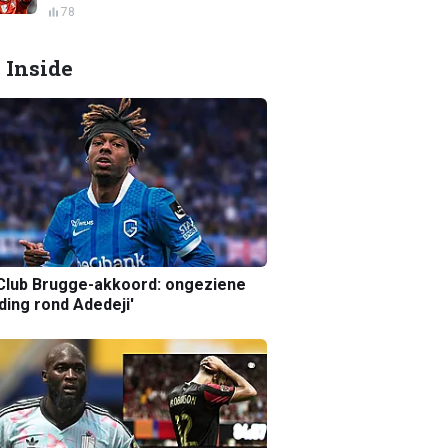
78
 Inside
Club Brugge-akkoord: ongeziene
ing rond Adedeji'