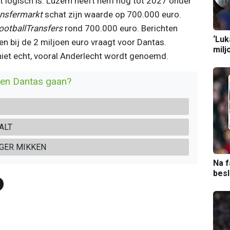
 wat logisch is. Luzern heeft hem nog tot 2027 onder
nsfermarkt
schat zijn waarde op 700.000 euro.
ootballTransfers
rond 700.000 euro. Berichten
‘Luk
n bij de 2 miljoen euro vraagt voor Dantas.
milj
iet echt, vooral Anderlecht wordt genoemd.
ben Dantas gaan?
ALT
GER MIKKEN
Na f
bes