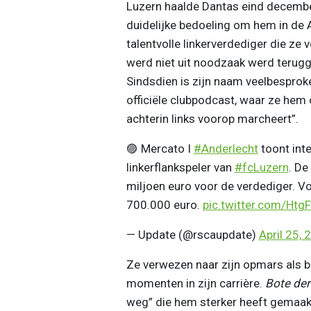
Luzern haalde Dantas eind decembe
duidelijke bedoeling om hem in de A
talentvolle linkerverdediger die ze 
werd niet uit noodzaak werd terugg
Sindsdien is zijn naam veelbesproke
officiële clubpodcast, waar ze hem
achterin links voorop marcheert”.
🟣 Mercato I
#Anderlecht
toont inte
linkerflankspeler van
#fcLuzern
. De
miljoen euro voor de verdediger. V
700.000 euro.
pic.twitter.com/Ht
— Update (@rscaupdate)
April 25, 
Ze verwezen naar zijn opmars als b
momenten in zijn carrière.
Bote der
weg” die hem sterker heeft gemaak