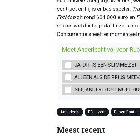
Een officiële vraagprijs is er niet,
contract en hij is er basisspeler.
Tra
FotMob
zit rond 684.000 euro en
F
maken wel duidelijk dat Luzern om e
Concurrentie speelt er momenteel n
Moet Anderlecht vol voor Ru
JA, DIT IS EEN SLIMME ZET
ALLEEN ALS DE PRIJS MEEV
NEE, ANDERLECHT MOET HO
Anderlecht
FC Luzern
Rubén Dantas
Meest recent