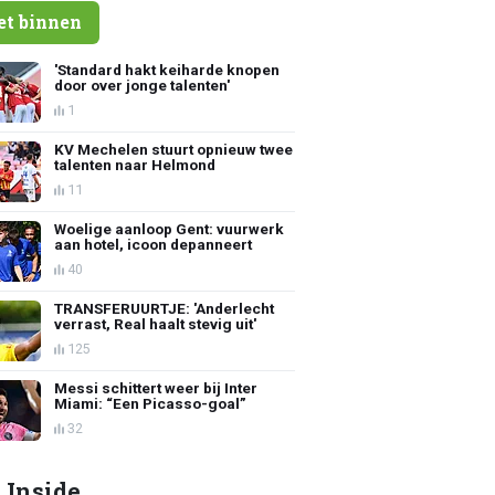
et binnen
'Standard hakt keiharde knopen
door over jonge talenten'
1
KV Mechelen stuurt opnieuw twee
talenten naar Helmond
11
Woelige aanloop Gent: vuurwerk
aan hotel, icoon depanneert
40
TRANSFERUURTJE: 'Anderlecht
verrast, Real haalt stevig uit'
125
Messi schittert weer bij Inter
Miami: “Een Picasso-goal”
32
 Inside