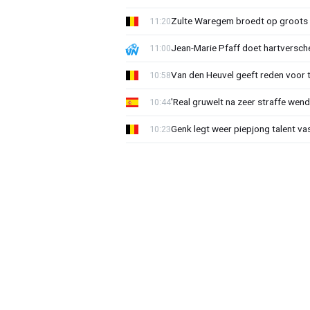
Zulte Waregem broedt op groots 
11:20
Jean-Marie Pfaff doet hartversch
11:00
Van den Heuvel geeft reden voor 
10:58
'Real gruwelt na zeer straffe wend
10:44
Genk legt weer piepjong talent va
10:23