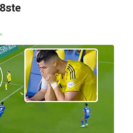
8ste
en