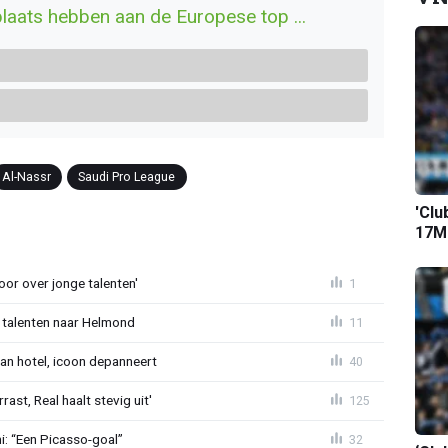
laats hebben aan de Europese top ...
Al-Nassr
Saudi Pro League
'Clu
17M-
or over jonge talenten'
1
 talenten naar Helmond
11
an hotel, icoon depanneert
40
st, Real haalt stevig uit'
125
mi: “Een Picasso-goal”
32