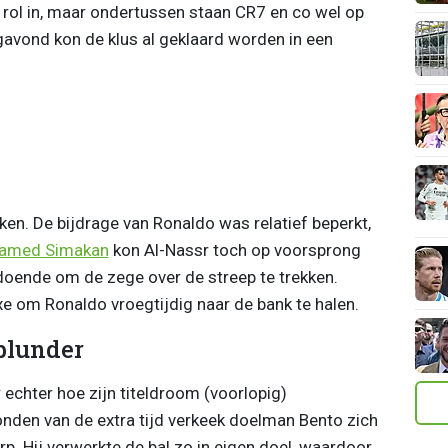
 rol in, maar ondertussen staan CR7 en co wel op
gavond kon de klus al geklaard worden in een
kken. De bijdrage van Ronaldo was relatief beperkt,
amed Simakan
kon Al-Nassr toch op voorsprong
doende om de zege over de streep te trekken.
e om Ronaldo vroegtijdig naar de bank te halen.
blunder
 echter hoe zijn titeldroom (voorlopig)
onden van de extra tijd verkeek doelman Bento zich
p. Hij verwerkte de bal zo in eigen doel, waardoor