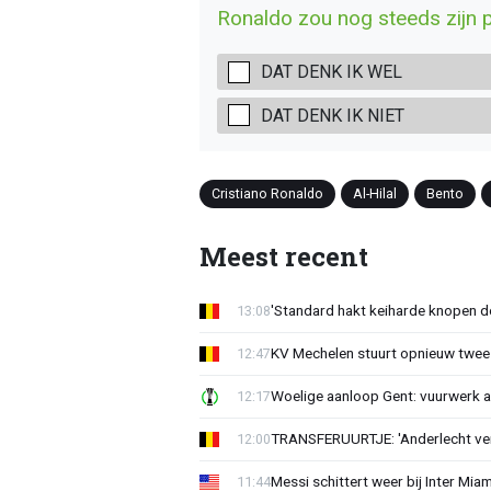
Ronaldo zou nog steeds zijn p
DAT DENK IK WEL
DAT DENK IK NIET
Cristiano Ronaldo
Al-Hilal
Bento
Meest recent
'Standard hakt keiharde knopen do
13:08
KV Mechelen stuurt opnieuw twee
12:47
Woelige aanloop Gent: vuurwerk a
12:17
TRANSFERUURTJE: 'Anderlecht verra
12:00
Messi schittert weer bij Inter Mia
11:44