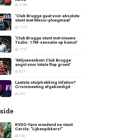
1786
‘Club Brugge gaat voor absolute
stunt met Messi-ploegmaat’
1176
'Club Brugge stunt met nieuwe
Tzolis: 17M-sensatie op komst'
1155
‘Miljoenenbom Club Brugge:
angst voor totale flop groeit’
921
Laatste stuiptrekking Infatino?
Crisismeeting afgekondigd
265
side
KVDO-fans woedend na stunt
Cercle: "Lijkenpikkers!"
540