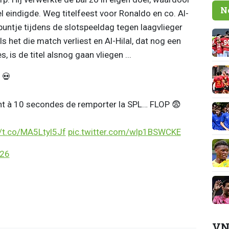
N
l eindigde. Weg titelfeest voor Ronaldo en co. Al-
n puntje tijdens de slotspeeldag tegen laagvlieger
 het die match verliest en Al-Hilal, dat nog een
 is de titel alsnog gaan vliegen ...
 💀
ent à 10 secondes de remporter la SPL… FLOP 😨
//t.co/MA5Ltyl5Jf
pic.twitter.com/wlp1BSWCKE
026
VN