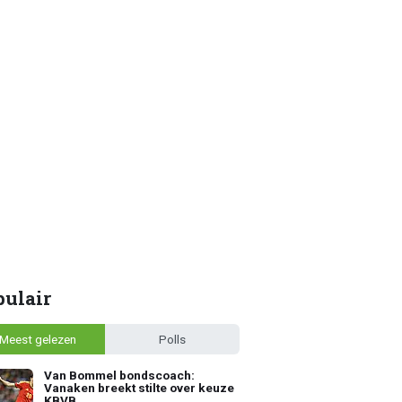
pulair
Meest gelezen
Polls
Van Bommel bondscoach:
Vanaken breekt stilte over keuze
KBVB