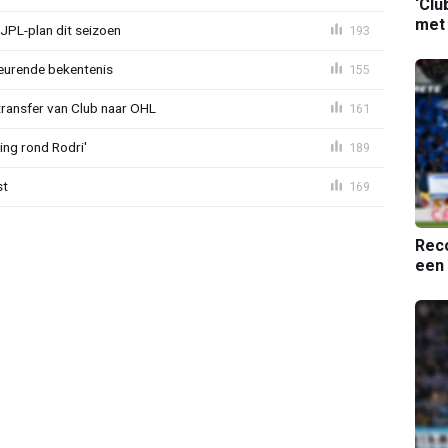
‘Clu
met
JPL-plan dit seizoen
193
eurende bekentenis
155
transfer van Club naar OHL
161
ing rond Rodri'
189
st
169
Reco
een 