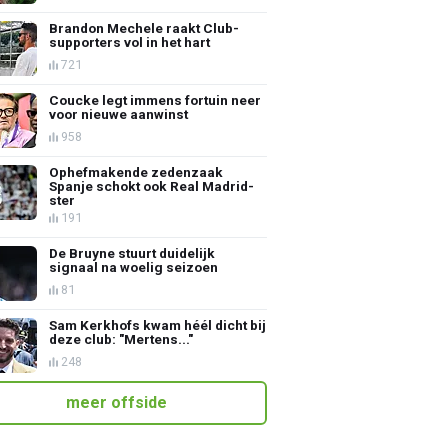
Brandon Mechele raakt Club-
supporters vol in het hart
721
Coucke legt immens fortuin neer
voor nieuwe aanwinst
958
Ophefmakende zedenzaak
Spanje schokt ook Real Madrid-
ster
191
De Bruyne stuurt duidelijk
signaal na woelig seizoen
81
Sam Kerkhofs kwam héél dicht bij
deze club: "Mertens..."
248
meer offside