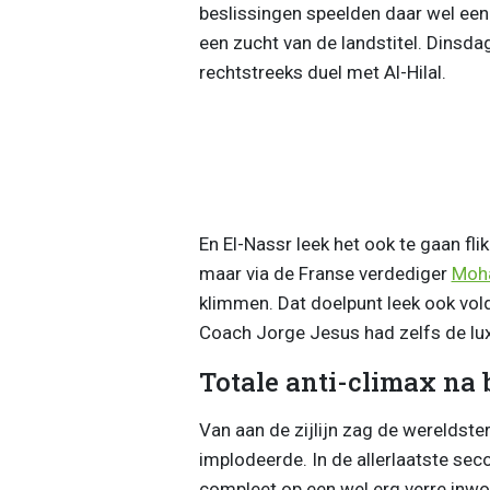
beslissingen speelden daar wel een
een zucht van de landstitel. Dinsda
rechtstreeks duel met Al-Hilal.
En El-Nassr leek het ook te gaan fli
maar via de Franse verdediger
Moh
klimmen. Dat doelpunt leek ook vol
Coach Jorge Jesus had zelfs de lux
Totale anti-climax na 
Van aan de zijlijn zag de wereldster
implodeerde. In de allerlaatste sec
compleet op een wel erg verre inwor