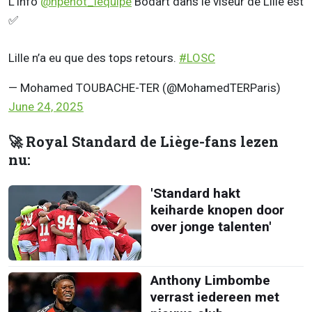
L’info
@hpenot_lequipe
Bodart dans le viseur de Lille est
✅
Lille n’a eu que des tops retours.
#LOSC
— Mohamed TOUBACHE-TER (@MohamedTERParis)
June 24, 2025
🚀 Royal Standard de Liège-fans lezen
nu:
'Standard hakt
keiharde knopen door
over jonge talenten'
Anthony Limbombe
verrast iedereen met