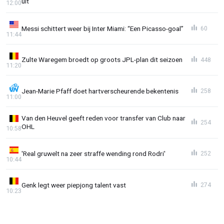
uit'
12:00
Messi schittert weer bij Inter Miami: “Een Picasso-goal”
60
11:44
Zulte Waregem broedt op groots JPL-plan dit seizoen
448
11:20
Jean-Marie Pfaff doet hartverscheurende bekentenis
258
11:00
Van den Heuvel geeft reden voor transfer van Club naar
254
OHL
10:58
'Real gruwelt na zeer straffe wending rond Rodri'
252
10:44
Genk legt weer piepjong talent vast
274
10:23