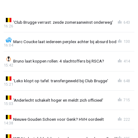
'Club Brugge verrast: zesde zomeraanwinst onderweg'
643
16:26
Marc Coucke laat iedereen perplex achter bij absurd bod
130
16:04
Bruno laat koppen rollen: 4 slachtoffers bij RSCA?
414
15:42
'Leko klopt op tafel: transfergeweld bij Club Brugge'
648
15:21
'Anderlecht schakelt hoger en meldt zich officieel'
715
15:03
Nieuwe Gouden Schoen voor Genk? HVH oordeelt
222
14:38