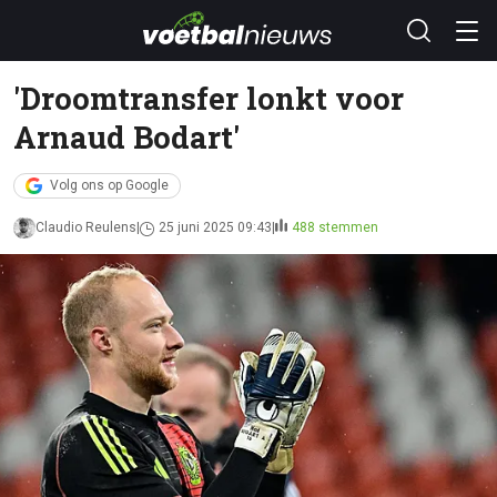
'Droomtransfer lonkt voor
Arnaud Bodart'
Volg ons op Google
Claudio Reulens
25 juni 2025 09:43
488 stemmen