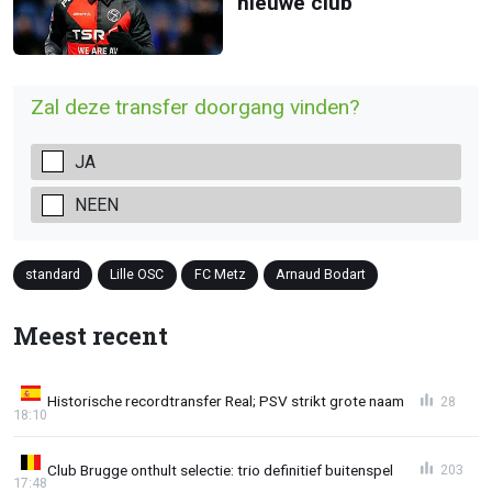
nieuwe club
Zal deze transfer doorgang vinden?
JA
NEEN
standard
Lille OSC
FC Metz
Arnaud Bodart
Meest recent
Historische recordtransfer Real; PSV strikt grote naam
28
18:10
Club Brugge onthult selectie: trio definitief buitenspel
203
17:48