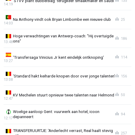
'STVV plant dubbelslag: terugkeer smaakmaker en Saudi'
135
14:19
Na Anthony vindt ook Bryan Limbombe een nieuwe club
25
14:03
Hoge verwachtingen van Antwerp-coach: "Hij overtuigde
186
ons"
13:48
'Transfersaga Vinicius Jr kent eindelijk ontknoping'
114
13:27
'Standard hakt keiharde knopen door over jonge talenten'
156
13:08
KV Mechelen stuurt opnieuw twee talenten naar Helmond
50
12:47
Woelige aanloop Gent: vuurwerk aan hotel, icoon
94
depanneert
12:17
TRANSFERUURTJE: 'Anderlecht verrast, Real haalt stevig
257