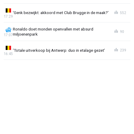
'Genk bezwijkt: akkoord met Club Brugge in de maak?'
552
17:29
Ronaldo doet monden openvallen met absurd
90
miljoenenpark
17:07
'Totale uitverkoop bij Antwerp: duo in etalage gezet'
239
16:45