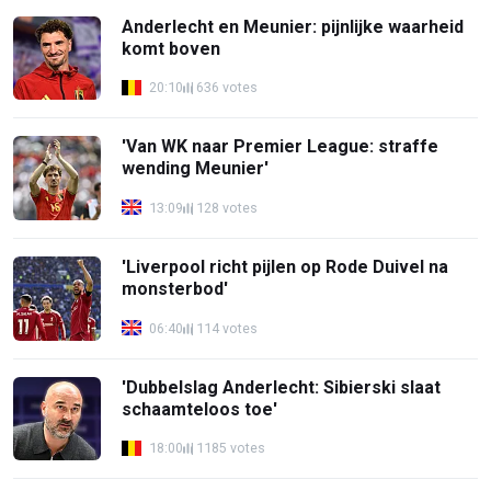
Anderlecht en Meunier: pijnlijke waarheid
komt boven
20:10
636 votes
'Van WK naar Premier League: straffe
wending Meunier'
13:09
128 votes
'Liverpool richt pijlen op Rode Duivel na
monsterbod'
06:40
114 votes
'Dubbelslag Anderlecht: Sibierski slaat
schaamteloos toe'
18:00
1185 votes