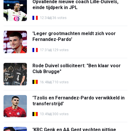
Opvallende nieuwe coach Lille-Duivels,
einde tijdperk in JPL
12:34
36 votes
'Leger grootmachten meldt zich voor
Fernandez-Pardo'
17:31
129 votes
Rode Duivel solliciteert: "Ben klaar voor
Club Brugge"
16:48
710 votes
'Tzolis en Fernandez-Pardo verwikkeld in
transferstrijd'
13:49
300 votes
'KRC Genk en AA Gent vechten pittige