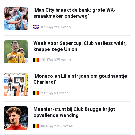
'Man City breekt de bank: grote WK-
smaakmaker onderweg'
07:34
255 votes
Week voor Supercup: Club verliest wéér,
knappe zege Union
20:17
335 votes
'Monaco en Lille strijden om goudhaantje
Charleroi'
21:29
51 votes
Meunier-stunt bij Club Brugge krijgt
opvallende wending
08:00
2356 votes