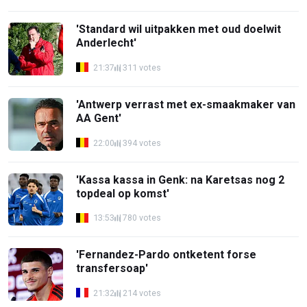
'Standard wil uitpakken met oud doelwit
Anderlecht'
21:37
311 votes
'Antwerp verrast met ex-smaakmaker van
AA Gent'
22:00
394 votes
'Kassa kassa in Genk: na Karetsas nog 2
topdeal op komst'
13:53
780 votes
'Fernandez-Pardo ontketent forse
transfersoap'
21:32
214 votes