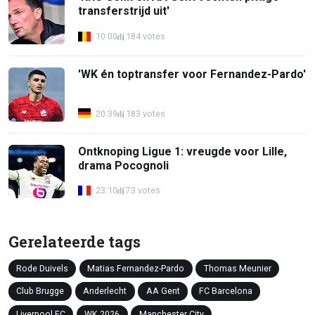
transferstrijd uit'
10:00
184 votes
'WK én toptransfer voor Fernandez-Pardo'
20:39
183 votes
Ontknoping Ligue 1: vreugde voor Lille,
drama Pocognoli
23:10
73 votes
Gerelateerde tags
Rode Duivels
Matias Fernandez-Pardo
Thomas Meunier
Club Brugge
Anderlecht
AA Gent
FC Barcelona
Liverpool FC
WK 2026
Manchester City