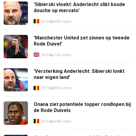
'Sibierski vloekt: Anderlecht slikt koude
douche op mercato'
20:34
435 votes
'Manchester United zet zinnen op tweede
Rode Duivel'
16:04
143 votes
'Versterking Anderlecht: Sibierski lonkt
naar eigen land'
19:13
882 votes
Onana ziet potentiele topper rondlopen bij
de Rode Duivels
16:04
248 votes