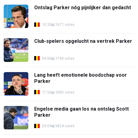
Ontslag Parker nóg pijnlijker dan gedacht
10:20
1671 votes
Club-spelers opgelucht na vertrek Parker
09:00
1793 votes
Lang heeft emotionele boodschap voor
Parker
17:50
1005 votes
Engelse media gaan los na ontslag Scott
Parker
20:09
3824 votes