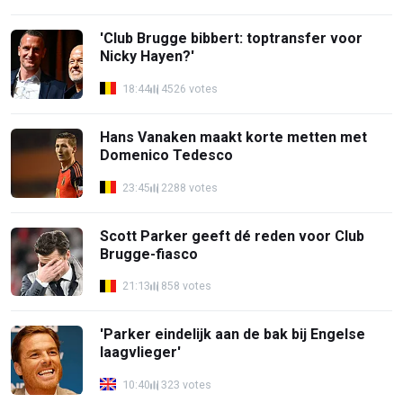
'Club Brugge bibbert: toptransfer voor
Nicky Hayen?'
18:44
4526 votes
Hans Vanaken maakt korte metten met
Domenico Tedesco
23:45
2288 votes
Scott Parker geeft dé reden voor Club
Brugge-fiasco
21:13
858 votes
'Parker eindelijk aan de bak bij Engelse
laagvlieger'
10:40
323 votes