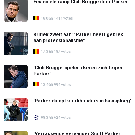
Financiële ramp Club Brugge door Parker
18:00
1414 votes
Kritiek zwelt aan: "Parker heeft gebrek
aan professionalisme"
17:38
187 votes
'Club Brugge-spelers keren zich tegen
Parker'
13:40
994 votes
'Parker dumpt sterkhouders in basisploeg'
08:37
624 votes
'Verrassende vervanger Scott Parker