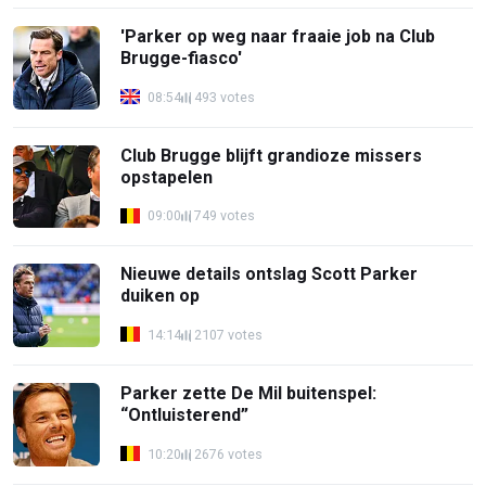
'Parker op weg naar fraaie job na Club
Brugge-fiasco'
08:54
493 votes
Club Brugge blijft grandioze missers
opstapelen
09:00
749 votes
Nieuwe details ontslag Scott Parker
duiken op
14:14
2107 votes
Parker zette De Mil buitenspel:
“Ontluisterend”
10:20
2676 votes