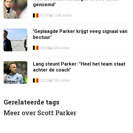
genoemd'
07:37
1245 votes
'Geplaagde Parker krijgt veeg signaal van
bestuur'
06:08
474 votes
Lang steunt Parker: "Heel het team staat
achter de coach"
22:20
132 votes
Gerelateerde tags
Meer over Scott Parker