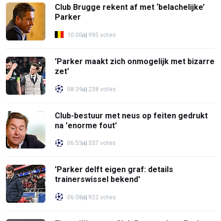
Club Brugge rekent af met ‘belachelijke’
Parker
10:00
995 votes
'Parker maakt zich onmogelijk met bizarre
zet'
08:39
238 votes
Club-bestuur met neus op feiten gedrukt
na 'enorme fout'
06:53
337 votes
'Parker delft eigen graf: details
trainerswissel bekend'
06:08
922 votes