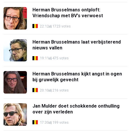
Herman Brusselmans ontploft:
Vriendschap met BV's verwoest
22:12
1723 votes
Herman Brusselmans laat verbijsterend
nieuws vallen
19:11
475 votes
Herman Brusselmans kijkt angst in ogen
bij gruwelijk gevecht
20:10
216 votes
Jan Mulder doet schokkende onthulling
over zijn verleden
17:30
199 votes