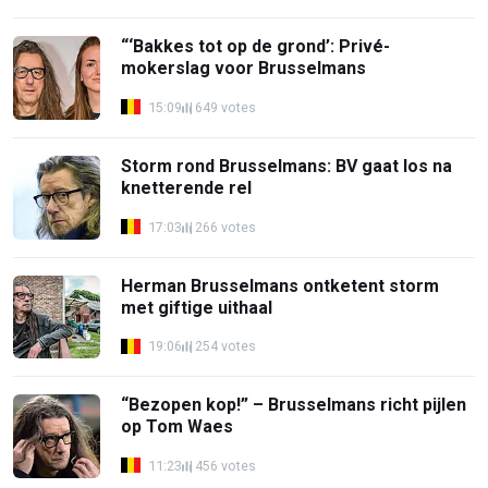
“‘Bakkes tot op de grond’: Privé-
mokerslag voor Brusselmans
15:09
649 votes
Storm rond Brusselmans: BV gaat los na
knetterende rel
17:03
266 votes
Herman Brusselmans ontketent storm
met giftige uithaal
19:06
254 votes
“Bezopen kop!” – Brusselmans richt pijlen
op Tom Waes
11:23
456 votes