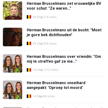
Herman Brusselmans zet vrouwelijke BV
voor schut: "Ze waren..."
09:47
214 votes
Herman Brusselmans uit de bocht: "Moet
je gore bek dichthouden"
09:23
203 votes
Herman Brusselmans over vriendin: "Om
mij te straffen gaf ze me..."
10:53
1213 votes
Herman Brusselmans snoeihard
aangepakt: 'Oproep tot moord'
14:58
49 votes