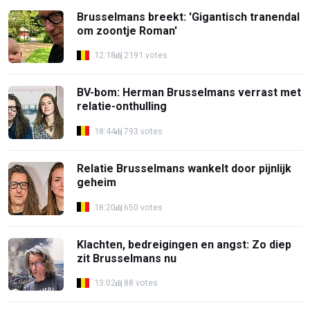
Brusselmans breekt: 'Gigantisch tranendal
om zoontje Roman'
12:18
2191 votes
BV-bom: Herman Brusselmans verrast met
relatie-onthulling
18:44
793 votes
Relatie Brusselmans wankelt door pijnlijk
geheim
18:20
650 votes
Klachten, bedreigingen en angst: Zo diep
zit Brusselmans nu
13:02
88 votes