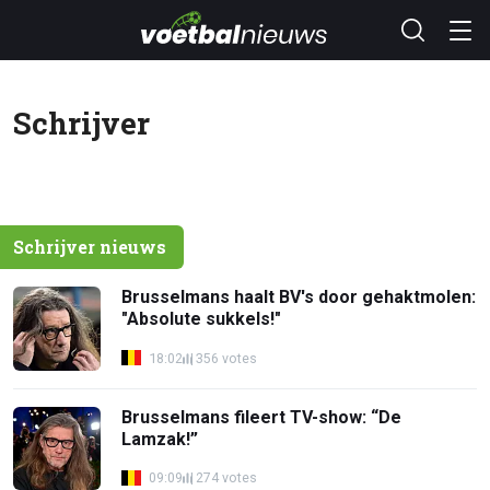
Schrijver
Schrijver nieuws
Brusselmans haalt BV's door gehaktmolen:
"Absolute sukkels!"
18:02
356 votes
Brusselmans fileert TV-show: “De
Lamzak!”
09:09
274 votes