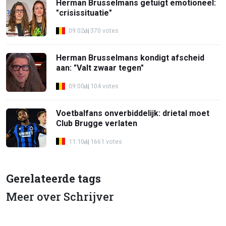
Herman Brusselmans getuigt emotioneel:
"crisissituatie"
09:02
370 votes
Herman Brusselmans kondigt afscheid
aan: "Valt zwaar tegen"
09:00
104 votes
Voetbalfans onverbiddelijk: drietal moet
Club Brugge verlaten
11:10
1661 votes
Gerelateerde tags
Meer over Schrijver