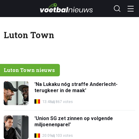
Luton Town
Luton Town nieuws
'Na Lukaku nóg straffe Anderlecht-
terugkeer in de maak'
13:48
867 votes
'Union SG zet zinnen op volgende
miljoenenparel'
20:09
103 votes