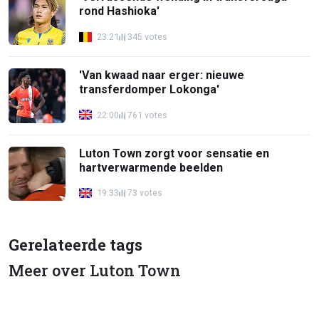
rond Hashioka'
23:21
345 votes
'Van kwaad naar erger: nieuwe
transferdomper Lokonga'
22:00
761 votes
Luton Town zorgt voor sensatie en
hartverwarmende beelden
19:33
73 votes
Gerelateerde tags
Meer over Luton Town