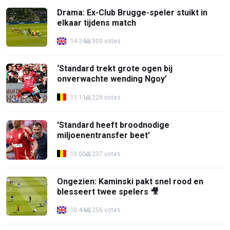
Drama: Ex-Club Brugge-speler stuikt in
elkaar tijdens match
14:24
300 votes
‘Standard trekt grote ogen bij
onverwachte wending Ngoy’
11:11
229 votes
'Standard heeft broodnodige
miljoenentransfer beet'
13:00
237 votes
Ongezien: Kaminski pakt snel rood en
blesseert twee spelers 🎥
10:44
256 votes