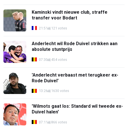
Kaminski vindt nieuwe club, straffe
transfer voor Bodart
21:51
121 votes
Anderlecht wil Rode Duivel strikken aan
absolute stuntprijs
07:30
454 votes
'Anderlecht verbaast met terugkeer ex-
Rode Duivel'
13:26
1630 votes
'Wilmots gaat los: Standard wil tweede ex-
Duivel halen'
07:11
866 votes