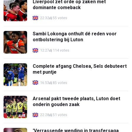
Liverpool zet orde op zaken met
dominante comeback
22:32
55 votes
Sambi Lokonga onthult dé reden voor
ontbolstering bij Luton
12:27
114 votes
Complete afgang Chelsea, Sels debuteert
met puntje
16:53
85 votes
Arsenal pakt tweede plaats, Luton doet
onderin gouden zaak
22:28
51 votes
'Verrassende wending in transfersaga