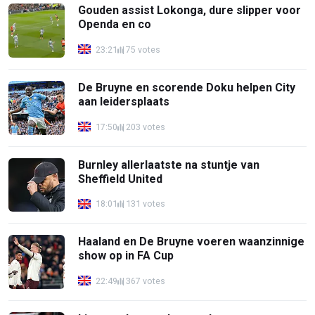
Gouden assist Lokonga, dure slipper voor
Openda en co
23:21
75 votes
De Bruyne en scorende Doku helpen City
aan leidersplaats
17:50
203 votes
Burnley allerlaatste na stuntje van
Sheffield United
18:01
131 votes
Haaland en De Bruyne voeren waanzinnige
show op in FA Cup
22:49
367 votes