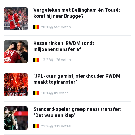
Vergeleken met Bellingham én Touré:
komt hij naar Brugge?
20:10
552 votes
Kassa rinkelt: RWDM rondt
miljoenentransfer af
13:22
126 votes
‘JPL-kans gemist, sterkhouder RWDM
maakt toptransfer’
10:14
89 votes
Standard-speler greep naast transfer:
"Dat was een klap"
22:36
312 votes