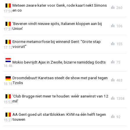
Meteen zware kater voor Genk, rode kaart nekt Simons
260
en co
17:56
'Beveren vindt nieuwe spits, Italianen kloppen aan bij
106
Union'
17:37
Enorme metamorfose bij winnend Gent: "Grote stap
155
vooruit"
17:12
Mokio bevrijdt Ajax in Zwolle, bizarre namiddag Godts
75
16:46
Droomdebuut! Karetsas steelt de show met parel tegen
463
Tzolis
16:18
'Club Brugge niet meer te houden: wéér aanwinst van 12
1358
mil'
15:52
AA Gent goed uit startblokken: KVM na één helft tegen
92
touwen
15:27