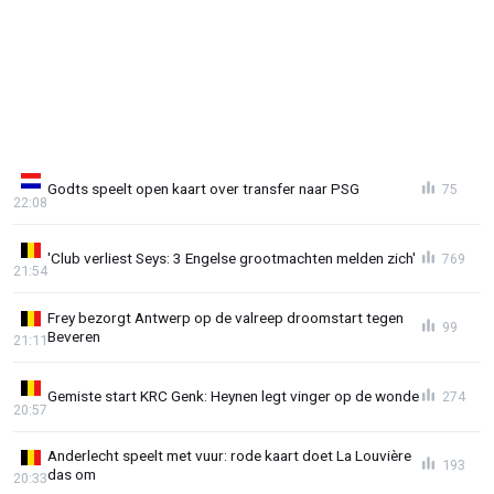
Godts speelt open kaart over transfer naar PSG
75
22:08
'Club verliest Seys: 3 Engelse grootmachten melden zich'
769
21:54
Frey bezorgt Antwerp op de valreep droomstart tegen
99
Beveren
21:11
Gemiste start KRC Genk: Heynen legt vinger op de wonde
274
20:57
Anderlecht speelt met vuur: rode kaart doet La Louvière
193
das om
20:33