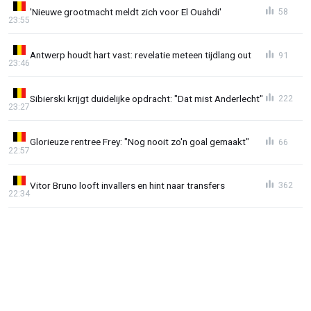
'Nieuwe grootmacht meldt zich voor El Ouahdi'
58
23:55
Antwerp houdt hart vast: revelatie meteen tijdlang out
91
23:46
Sibierski krijgt duidelijke opdracht: "Dat mist Anderlecht"
222
23:27
Glorieuze rentree Frey: "Nog nooit zo'n goal gemaakt"
66
22:57
Vitor Bruno looft invallers en hint naar transfers
362
22:34