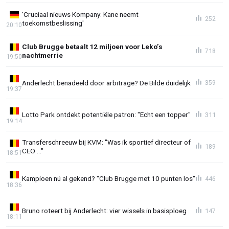
'Cruciaal nieuws Kompany: Kane neemt
252
toekomstbeslissing'
20:10
Club Brugge betaalt 12 miljoen voor Leko’s
718
nachtmerrie
19:50
Anderlecht benadeeld door arbitrage? De Bilde duidelijk
359
19:37
Lotto Park ontdekt potentiële patron: "Echt een topper"
311
19:14
Transferschreeuw bij KVM: "Was ik sportief directeur of
189
CEO ..."
18:51
Kampioen nú al gekend? "Club Brugge met 10 punten los"
446
18:36
Bruno roteert bij Anderlecht: vier wissels in basisploeg
147
18:11