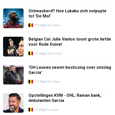
Ontmaskerd? Hoe Lukaku zich ontpopte
tot 'De Mol'
10:29
142 votes
Belgian Cat Julie Vanloo toont grote liefde
voor Rode Duivel
11:36
1394 votes
'OH Leuven neemt beslissing over ontslag
Garcia'
11:40
342 votes
Opstellingen KVM - OHL: Raman bank,
debutanten Garcia
15:05
72 votes