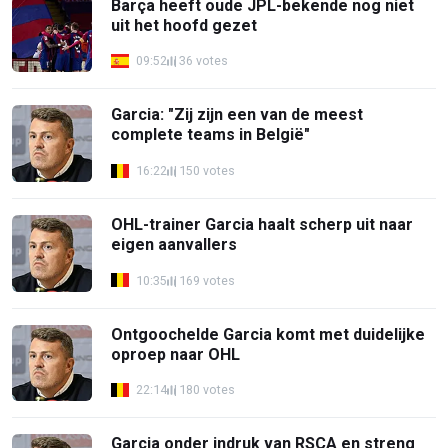
Barça heeft oude JPL-bekende nog niet
uit het hoofd gezet
09:52
36 votes
Garcia: "Zij zijn een van de meest
complete teams in België"
16:22
150 votes
OHL-trainer Garcia haalt scherp uit naar
eigen aanvallers
10:35
169 votes
Ontgoochelde Garcia komt met duidelijke
oproep naar OHL
22:14
180 votes
Garcia onder indruk van RSCA en streng