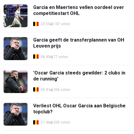
Garcia en Maertens vellen oordeel over
competitiestart OHL
23:55
147 votes
Garcia geeft de transferplannen van OH
Leuven prijs
08:45
77 votes
'Oscar Garcia steeds gewilder: 2 clubs in
de running'
09:41
206 votes
Verliest OHL Oscar Garcia aan Belgische
topclub?
21:46
335 votes