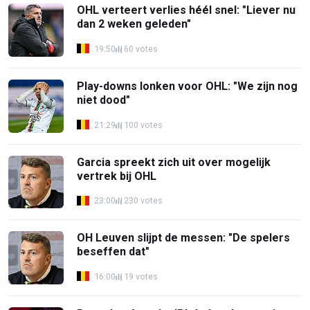
OHL verteert verlies héél snel: "Liever nu
dan 2 weken geleden"
19:50
60 votes
Play-downs lonken voor OHL: "We zijn nog
niet dood"
21:29
100 votes
Garcia spreekt zich uit over mogelijk
vertrek bij OHL
23:00
230 votes
OH Leuven slijpt de messen: "De spelers
beseffen dat"
16:00
19 votes