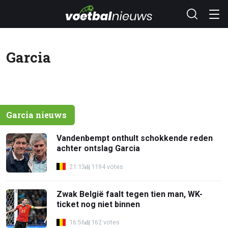
Garcia
Garcia nieuws
Vandenbempt onthult schokkende reden
achter ontslag Garcia
21:13
1194 votes
Zwak België faalt tegen tien man, WK-
ticket nog niet binnen
16:56
162 votes