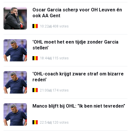
Oscar Garcia scherp voor OH Leuven én
ook AA Gent
10:22
408 votes
'OHL moet het een tijdje zonder Garcia
stellen'
18:44
115 votes
'OHL-coach krijgt zware straf om bizarre
reden'
21:00
174 votes
Manco blijft bij OHL: "Ik ben niet tevreden"
22:54
120 votes