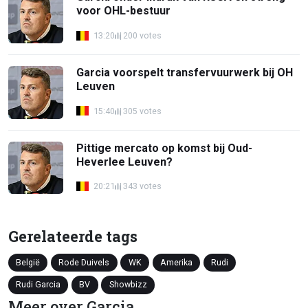
voor OHL-bestuur
13:20
200 votes
Garcia voorspelt transfervuurwerk bij OH
Leuven
15:40
305 votes
Pittige mercato op komst bij Oud-
Heverlee Leuven?
20:21
343 votes
Gerelateerde tags
België
Rode Duivels
WK
Amerika
Rudi
Rudi Garcia
BV
Showbizz
Meer over Garcia